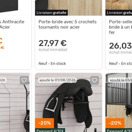
Livraison
gratuite
Livraison
gratu
s Anthracite
Porte-bride avec 5 crochets
Porte-sell
Acier
tournants noir acier
bride à un 
fer
€
27,97 €
26,03
 €
Achat Immédiat
Achat Imméd
Neuf - En stock
Neuf - En st
026
ajouté le 01/08/2026
ajouté le 01
-20%
-20%
Paiement 4/10X
Paiement 4/10