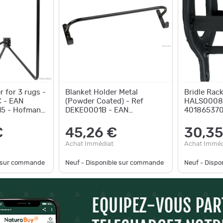
 for 3 rugs -
Blanket Holder Metal
Bridle Rack
 - EAN
(Powder Coated) - Ref
HALS0008 
5 - Hofman
DEKE0001B - EAN
401865370
4018653902349 - Hofman
Unbranded
Animal Care
€
45,26 €
30,35
Achat Immédiat
Achat Imméd
e sur commande
Neuf - Disponible sur commande
Neuf - Disp