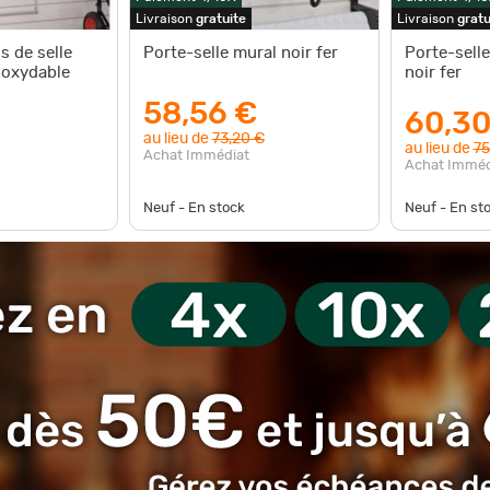
Livraison
gratuite
Livraison
gratu
s de selle
Porte-selle mural noir fer
Porte-selle
noxydable
noir fer
58,56 €
60,30
au lieu de
73,20 €
au lieu de
75
Achat Immédiat
Achat Imméd
Neuf - En stock
Neuf - En st