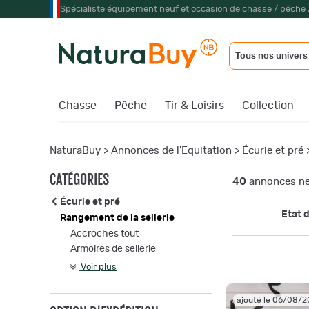
Spécialiste équipement neuf et occasion de chasse / pêche 
Tous nos univers
Chasse
Pêche
Tir & Loisirs
Collection
NaturaBuy
>
Annonces de l'Equitation
>
Écurie et pré
CATÉGORIES
40
annonces ne
Écurie et pré
Etat d
Rangement de la sellerie
Accroches tout
Armoires de sellerie
Voir plus
ajouté le 06/08/