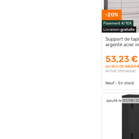
-20%
Paiement 4/10X
Livraison
gratuite
Support de tapi
argenté acier i
53,23 €
au lieu de
66,54 
Achat Immédiat
Neuf - En stock
ajouté le 01/08/2