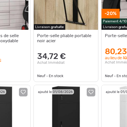
-20%
Paiement 4/10
Livraison
gratuite
Livraison
gratu
s de selle
Porte-selle pliable portable
Porte-selle
noxydable
noir acier
80,23
34,72 €
au lieu de
10
€
Achat Imméd
Achat Immédiat
Neuf - En stock
Neuf - En st
026
ajouté le 01/08/2026
ajouté le 01