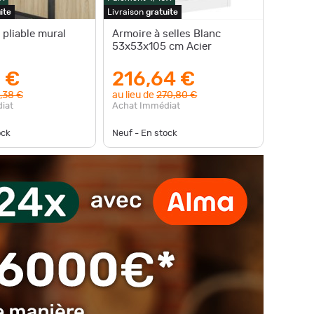
ite
Livraison
gratuite
 pliable mural
Armoire à selles Blanc
53x53x105 cm Acier
 €
216,64 €
,38 €
au lieu de
270,80 €
iat
Achat Immédiat
ock
Neuf - En stock