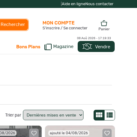
|
Aide en ligne
Nous contacter
MON COMPTE
Rechercher
S'inscrire / Se connecter
Panier
08 Aoû 2026 -
17:19:34
Magazine
Vendre
Bons Plans
Trier par
/08/2026
ajouté le 04/08/2026