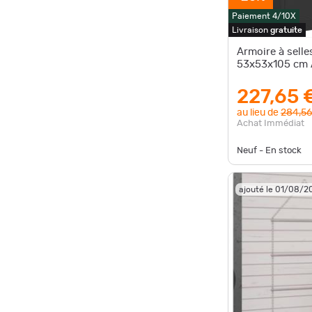
Paiement 4/10X
Livraison
gratuite
Armoire à selle
53x53x105 cm 
227,65 
au lieu de
284,56
Achat Immédiat
Neuf - En stock
ajouté le 01/08/2