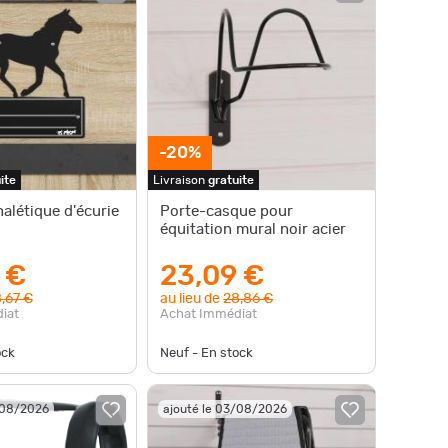
-20%
ite
Livraison
gratuite
alétique d'écurie
Porte-casque pour
équitation mural noir acier
 €
23,09 €
,67 €
au lieu de
28,86 €
iat
Achat Immédiat
ock
Neuf - En stock
/08/2026
ajouté le 03/08/2026