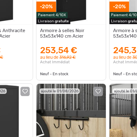
-20%
-20%
Paiement 4/10X
Paiement 4/10
Livraison
gratuite
Livraison
gratu
s Anthracite
Armoire à selles Noir
Armoire à s
Acier
53x53x140 cm Acier
53x53x140
€
253,54 €
245,3
 €
au lieu de
316,92 €
au lieu de
30
Achat Immédiat
Achat Imméd
Neuf - En stock
Neuf - En st
026
ajouté le 01/08/2026
ajouté le 01