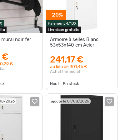
-20%
X
Paiement 4/10X
ite
Livraison
gratuite
 mural noir fer
Armoire à selles Blanc
53x53x140 cm Acier
 €
241,17 €
0,29 €
au lieu de
301,46 €
iat
Achat Immédiat
ock
Neuf - En stock
/08/2026
ajouté le 01/08/2026