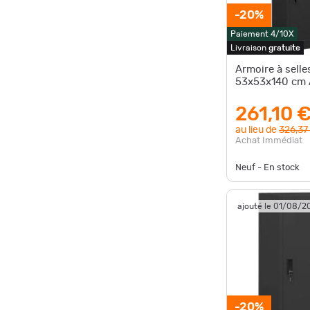
-20%
Paiement 4/10X
Livraison
gratuite
Armoire à selle
53x53x140 cm 
261,10 
au lieu de
326,37
Achat Immédiat
Neuf - En stock
ajouté le 01/08/2
-20%