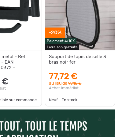
-20%
Paiement 4/10X
Livraison
gratuite
 metal - Ref
Support de tapis de selle 3
- EAN
bras noir fer
0372 -
77,72 €
 €
au lieu de
97,15 €
Achat Immédiat
iat
onible sur commande
Neuf - En stock