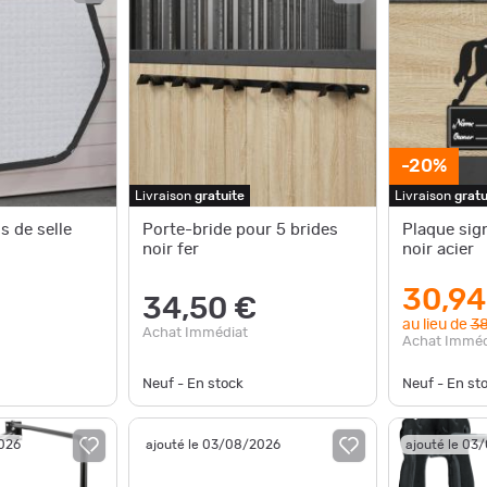
-20%
Livraison
gratuite
Livraison
gratu
s de selle
Porte-bride pour 5 brides
Plaque sign
noir fer
noir acier
30,94
34,50 €
au lieu de
38
Achat Immédiat
Achat Imméd
Neuf - En stock
Neuf - En st
2026
ajouté le 03/08/2026
ajouté le 03