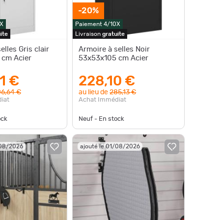
-20%
X
Paiement 4/10X
ite
Livraison
gratuite
elles Gris clair
Armoire à selles Noir
 cm Acier
53x53x105 cm Acier
1 €
228,10 €
6,64 €
au lieu de
285,13 €
iat
Achat Immédiat
ock
Neuf - En stock
/08/2026
ajouté le 01/08/2026