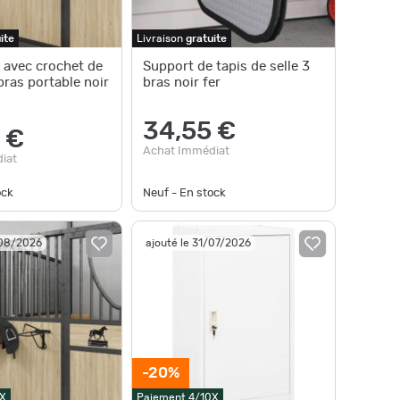
ite
Livraison
gratuite
e avec crochet de
Support de tapis de selle 3
bras portable noir
bras noir fer
34,55 €
 €
Achat Immédiat
iat
ock
Neuf - En stock
/08/2026
ajouté le 31/07/2026
-20%
X
Paiement 4/10X