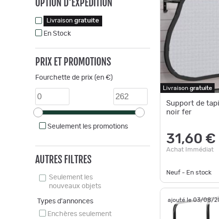
OPTION D'EXPÉDITION
Livraison
gratuite
En Stock
PRIX ET PROMOTIONS
Fourchette de prix (en €)
Livraison
gratuite
Support de tapi
noir fer
Seulement les promotions
31,60 €
Achat Immédiat
AUTRES FILTRES
Neuf - En stock
Seulement les
nouveaux objets
ajouté le 03/08/
Types d'annonces
Enchères seulement