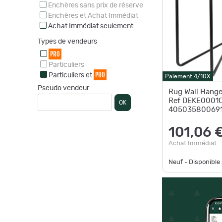
Enchères sans prix de réserve
Enchères et Achat Immédiat
Achat Immédiat seulement
Types de vendeurs
PRO
Particuliers
PRO
Particuliers et
Paiement 4/10X
Pseudo vendeur
Rug Wall Hanger
Ref DEKE0001C
OK
405035800691
Animal Care
101,06 
Achat Immédiat
Neuf - Disponibl