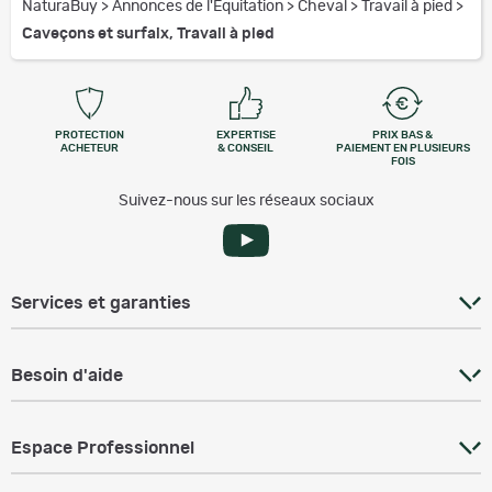
NaturaBuy
>
Annonces de l'Equitation
>
Cheval
>
Travail à pied
>
Caveçons et surfaix, Travail à pied
PROTECTION
EXPERTISE
PRIX BAS &
ACHETEUR
& CONSEIL
PAIEMENT EN PLUSIEURS
FOIS
Suivez-nous sur les réseaux sociaux
Services et garanties
Besoin d'aide
Espace Professionnel