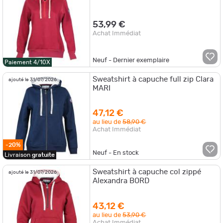
53,99 €
Achat Immédiat
Neuf - Dernier exemplaire
Paiement 4/10X
Sweatshirt à capuche full zip Clara
ajouté le 31/07/2026
MARI
47,12 €
au lieu de
58,90 €
Achat Immédiat
-20%
Neuf - En stock
Livraison
gratuite
Sweatshirt à capuche col zippé
ajouté le 31/07/2026
Alexandra BORD
43,12 €
au lieu de
53,90 €
Achat Immédiat