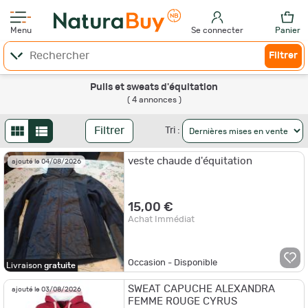
Menu
Se connecter
Panier
Filtrer
Pulls et sweats d'équitation
( 4 annonces )
Filtrer
Tri :
veste chaude d'équitation
ajouté le 04/08/2026
15,00 €
Achat Immédiat
Occasion - Disponible
Livraison
gratuite
SWEAT CAPUCHE ALEXANDRA
ajouté le 03/08/2026
FEMME ROUGE CYRUS