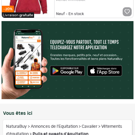
-20%
Neuf - En stock
Livraison
gratuite
Vous êtes ici
NaturaBuy
>
Annonces de l'Equitation
>
Cavalier
>
Vêtements
d'équitation
>
Pulls et sweats d'équitation