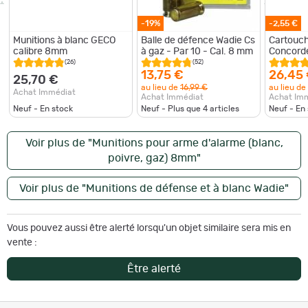
-19%
-2,55 €
Munitions à blanc GECO
Balle de défence Wadie Cs
Cartouch
calibre 8mm
à gaz - Par 10 - Cal. 8 mm
Concorde
8 mm PA
(26)
(52)
13,75 €
26,45
25,70 €
au lieu de
16,99 €
au lieu de
Achat Immédiat
Achat Immédiat
Achat Im
Neuf - En stock
Neuf - Plus que
4
articles
Neuf - En
Voir plus de "Munitions pour arme d'alarme (blanc,
poivre, gaz) 8mm"
Voir plus de "Munitions de défense et à blanc Wadie"
Vous pouvez aussi être alerté lorsqu'un objet similaire sera mis en
vente :
Être alerté