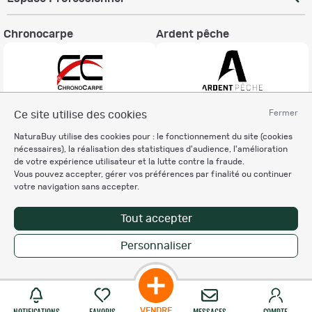
Chronocarpe
Ardent pêche
Fermer
Ce site utilise des cookies
Informations légales
NaturaBuy utilise des cookies pour : le fonctionnement du site (cookies
Charte éthique
nécessaires), la réalisation des statistiques d'audience, l'amélioration
Mentions légales
de votre expérience utilisateur et la lutte contre la fraude.
Vous pouvez accepter, gérer vos préférences par finalité ou continuer
Règlement & Conditions d'utilisation
votre navigation sans accepter.
Politique de protection
des données personnelles
Tout accepter
Personnalisation des cookies
Personnaliser
Copyright © 2007-2026 NaturaBuy. Tous droits réservés. N°CNIL: 1239459.
Les marques commerciales mentionnées appartiennent à leurs propriétaires
respectifs in 0.084 s
Suggestions de recherche
Site NaturaBuy classique
VENDRE