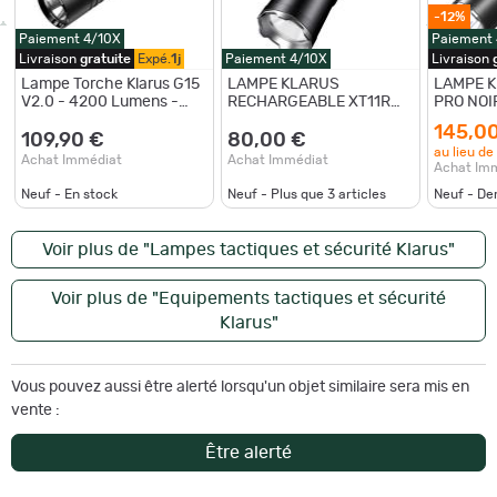
-12%
Paiement 4/10X
Paiement
Livraison
gratuite
Expé.
1j
Paiement 4/10X
Livraison
Lampe Torche Klarus G15
LAMPE KLARUS
LAMPE 
V2.0 - 4200 Lumens -
RECHARGEABLE XT11R
PRO NOI
Rechargeable Type-C
LED 1300 Lumens
DEPORT
145,0
DEPORTÉ
109,90 €
80,00 €
au lieu de
Achat Immédiat
Achat Immédiat
Achat Im
Neuf - En stock
Neuf - Plus que
3
articles
Neuf - De
Voir plus de "Lampes tactiques et sécurité Klarus"
Voir plus de "Equipements tactiques et sécurité
Klarus"
Vous pouvez aussi être alerté lorsqu'un objet similaire sera mis en
vente :
Être alerté