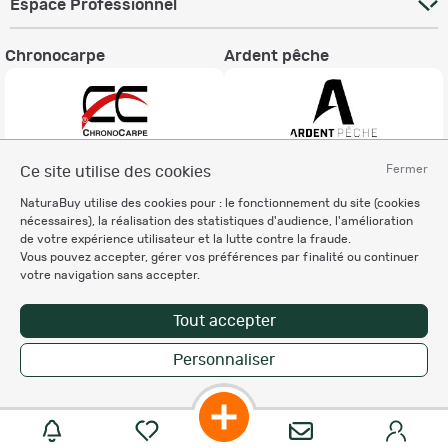
Espace Professionnel
Chronocarpe
Ardent pêche
Fermer
Ce site utilise des cookies
Informations légales
NaturaBuy utilise des cookies pour : le fonctionnement du site (cookies
Charte éthique
nécessaires), la réalisation des statistiques d'audience, l'amélioration
Mentions légales
de votre expérience utilisateur et la lutte contre la fraude.
Vous pouvez accepter, gérer vos préférences par finalité ou continuer
Règlement & Conditions d'utilisation
votre navigation sans accepter.
Politique de protection
des données personnelles
Tout accepter
Personnalisation des cookies
Personnaliser
Copyright © 2007-2026 NaturaBuy. Tous droits réservés. N°CNIL: 1239459.
Les marques commerciales mentionnées appartiennent à leurs propriétaires
respectifs in 0.046 s
Suggestions de recherche
Site NaturaBuy classique