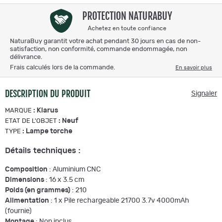
PROTECTION NATURABUY
Achetez en toute confiance
NaturaBuy garantit votre achat pendant 30 jours en cas de non-
satisfaction, non conformité, commande endommagée, non
délivrance.
Frais calculés lors de la commande.
En savoir plus
DESCRIPTION DU PRODUIT
Signaler
:
Klarus
MARQUE
:
Neuf
ETAT DE L'OBJET
:
Lampe torche
TYPE
Détails techniques :
Composition
: Aluminium CNC
Dimensions
: 16 x 3.5 cm
Poids (en grammes)
: 210
Alimentation
: 1 x Pile rechargeable 21700 3.7v 4000mAh
(fournie)
Montage
: Non inclus