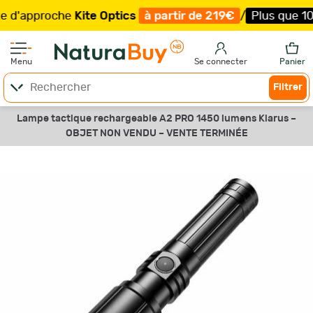
d'approche
Kite Optics
à partir de 219€
/
Plus que 100 
Menu
Se connecter
Panier
Filtrer
Lampe tactique rechargeable A2 PRO 1450 lumens Klarus –
OBJET NON VENDU –
VENTE TERMINÉE