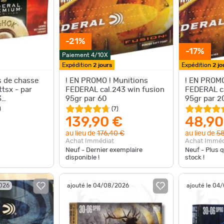
-21%
-17%
Paiement 4/10X
Expédition
2 jours
Expédition
2 jo
 de chasse
! EN PROMO ! Munitions
! EN PROMO
tsx - par
FEDERAL cal.243 win fusion
FEDERAL ca
95gr par 60
95gr par 2
HESTER 85Gr
)
(
7
)
139,90 €
48,90
au lieu de
176,40 €
au lieu de
58
Achat Immédiat
Achat Imméd
Neuf - Dernier exemplaire
Neuf - Plus 
disponible !
stock !
2026
ajouté le 04/08/2026
ajouté le 04