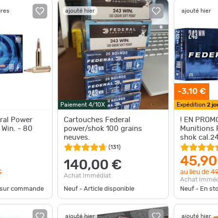
ures
ajouté hier
ajouté hier
-3,10 €
Paiement 4/10X
Expédition
2 jo
ral Power
Cartouches Federal
! EN PROMO
 Win. - 80
power/shok 100 grains
Munitions
neuves.
shok cal.2
100gr sp p
(
131
)
45,90
140,00 €
€
au lieu de
49
Achat Immédiat
Achat Imméd
e sur commande
Neuf - Article disponible
Neuf - En st
ajouté hier
ajouté hier