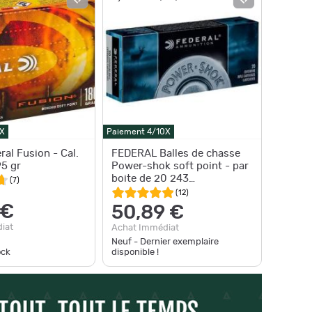
X
Paiement 4/10X
ral Fusion - Cal.
FEDERAL Balles de chasse
95 gr
Power-shok soft point - par
boite de 20 243
(
7
)
WINCHESTER 100Gr
(
12
)
 €
50,89 €
iat
Achat Immédiat
Neuf - Dernier exemplaire
ock
disponible !