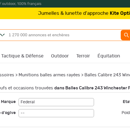
/ outdoor, 100% français
elles & lunette d'approche
Kite Optics
à partir de 219
Tactique & Défense
Outdoor
Terroir
Équitation
ssoires
>
Munitions balles armes rayées
>
Balles Calibre 243 Wi
ufs et occasions trouvées
dans Balles Calibre 243 Winchester 
Marque
Etat
Federal
 d'ogive
Poid
--