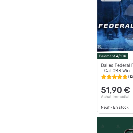
Paiement 4/10X
Balles Federal
- Cal. 243 Win 
(
12
51,90 €
Achat Immédiat
Neuf - En stock