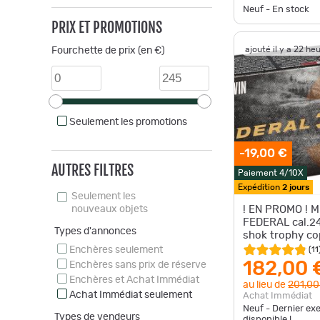
Neuf - En stock
PRIX ET PROMOTIONS
ajouté il y a 22 he
Fourchette de prix (en €)
Seulement les promotions
-19,00 €
AUTRES FILTRES
Paiement 4/10X
Expédition
2 jours
Seulement les
nouveaux objets
! EN PROMO ! M
FEDERAL cal.24
Types d'annonces
shok trophy co
85gr par 60
Enchères seulement
(
11
182,00 
Enchères sans prix de réserve
Enchères et Achat Immédiat
au lieu de
201,00
Achat Immédiat seulement
Achat Immédiat
Neuf - Dernier ex
Types de vendeurs
disponible !