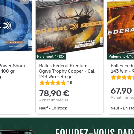
Paiement 4/10X
Paiement 4/10
 Power Shock
Balles Federal Prenium
Balles Fede
- 100 gr
Ogive Trophy Copper - Cal.
243 Win - 
243 Win - 85 gr
)
(
11
)
67,90
78,90 €
Achat Imméd
Achat Immédiat
Neuf - En stock
Neuf - En st