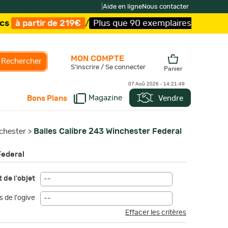
|
Aide en ligne
Nous contacter
€
/
Plus que 90 exemplaires !
/
Livraison offerte et expé
MON COMPTE
Rechercher
S'inscrire / Se connecter
Panier
07 Aoû 2026 -
14:21:51
Magazine
Vendre
Bons Plans
Balles Calibre 243 Winchester Federal
nchester
>
Federal
 de l'objet
--
s de l'ogive
--
Effacer les critères