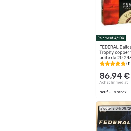
Paiement 4/10X
FEDERAL Balles
Trophy copper t
boite de 20 243
WINC
(
11
86,94 €
Achat Immédiat
Neuf - En stock
ajouté le 04/08/