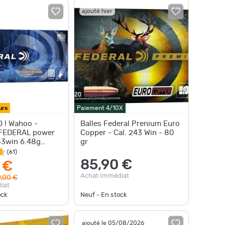
ajouté hier
urs
Paiement 4/10X
 ! Wahoo -
Balles Federal Prenium Euro
 FEDERAL power
Copper - Cal. 243 Win - 80
43win 6.48g
gr
ar 20
(
61
)
85,90 €
 €
Achat Immédiat
,00 €
iat
ock
Neuf - En stock
ajouté le 05/08/2026