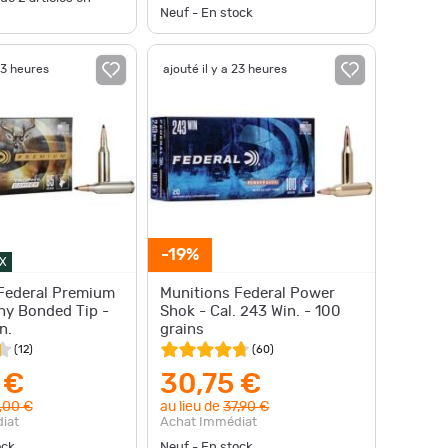
Neuf - En stock
23 heures
ajouté il y a 23 heures
-19%
X
Federal Premium
Munitions Federal Power
hy Bonded Tip -
Shok - Cal. 243 Win. - 100
n.
grains
(
12
)
(
60
)
 €
30,75 €
,00 €
au lieu de
37,90 €
iat
Achat Immédiat
ock
Neuf - En stock