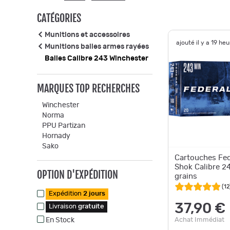
CATÉGORIES
Munitions et accessoires
ajouté il y a 19 he
Munitions balles armes rayées
Balles Calibre 243 Winchester
MARQUES TOP RECHERCHES
Winchester
Norma
PPU Partizan
Hornady
Sako
Cartouches Fe
Shok Calibre 2
OPTION D'EXPÉDITION
grains
(
12
Expédition
2 jours
37,90 €
Livraison
gratuite
Achat Immédiat
En Stock