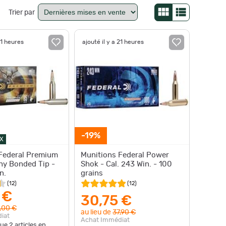
Trier par
21 heures
ajouté il y a 21 heures
-19%
X
Federal Premium
Munitions Federal Power
hy Bonded Tip -
Shok - Cal. 243 Win. - 100
n.
grains
(
12
)
(
12
)
 €
30,75 €
,00 €
au lieu de
37,90 €
iat
Achat Immédiat
que
2
articles en