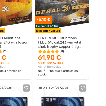
-5,10 €
Paiement 4/10X
urs
Expédition
2 jours
 ! Munitions
! EN PROMO ! Munitions
l.243 win fusion
FEDERAL cal.243 win vital
0
shok trophy copper 5.5g
85gr par 20
(
7
)
(
11
)
 €
61,90 €
,80 €
au lieu de
67,00 €
iat
Achat Immédiat
que
4
articles en
Neuf - Plus que
4
articles en
stock !
/08/2026
ajouté le 04/08/2026