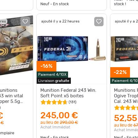
Neuf - En stock
stock !
ures
ajouté il y a 22 heures
ajouté il y a 
-16%
-22%
Paiement 4/10X
Livraison
gratuite
Paiement 4/10
unitions
Munition Federal 243 Win.
Munitions 
3 win vital
Soft Point x5 boites
Ogive Trop
pper 5.5g
Cal. 243 Wi
(
131
)
)
245,00 €
€
52,55
au lieu de
290,00 €
 €
au lieu de
67
Achat Immédiat
Achat Imméd
emplaire
Neuf - En stock
Neuf - En st