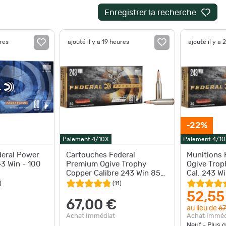
Enregistrer la recherche
ures
ajouté il y a 19 heures
ajouté il y a 
-22%
Paiement 4/10X
Paiement 4/10
deral Power
Cartouches Federal
Munitions 
43 Win - 100
Premium Ogive Trophy
Ogive Trop
Copper Calibre 243 Win 85
Cal. 243 Wi
Grains
)
(
11
)
52,55
67,00 €
au lieu de
67
Achat Immédiat
Achat Imméd
Neuf - Plus 