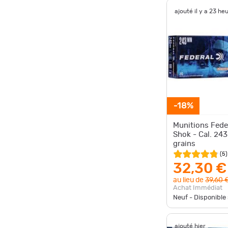
ajouté il y a 23 he
-18%
Munitions Fede
Shok - Cal. 243
grains
(
5
)
32,30 €
au lieu de
39,60 
Achat Immédiat
Neuf - Disponibl
ajouté hier