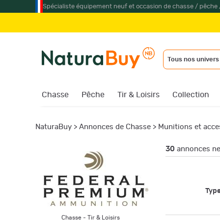
Spécialiste équipement neuf et occasion de chasse / pêche 
Jum
Tous nos univers
Chasse
Pêche
Tir & Loisirs
Collection
NaturaBuy
>
Annonces de Chasse
>
Munitions et acce
30
annonces ne
Type
Chasse
-
Tir & Loisirs