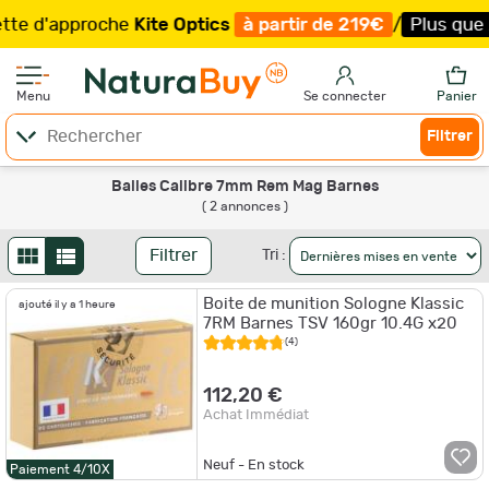
e d'approche
Kite Optics
à partir de 219€
/
Plus que 25
Menu
Se connecter
Panier
Filtrer
Balles Calibre 7mm Rem Mag Barnes
( 2 annonces )
Filtrer
Tri :
Boite de munition Sologne Klassic
ajouté il y a 1 heure
7RM Barnes TSV 160gr 10.4G x20
(4)
112,20 €
Achat Immédiat
Neuf - En stock
Paiement 4/10X