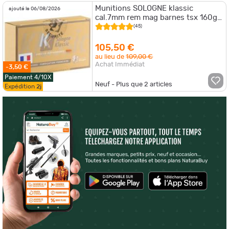
Munitions SOLOGNE klassic
ajouté le 06/08/2026
cal.7mm rem mag barnes tsx 160gr
10.4g par 20
(45)
105,50 €
au lieu de
109,00 €
Achat Immédiat
-3,50 €
Paiement 4/10X
Neuf - Plus que
2
articles
Expédition
2j