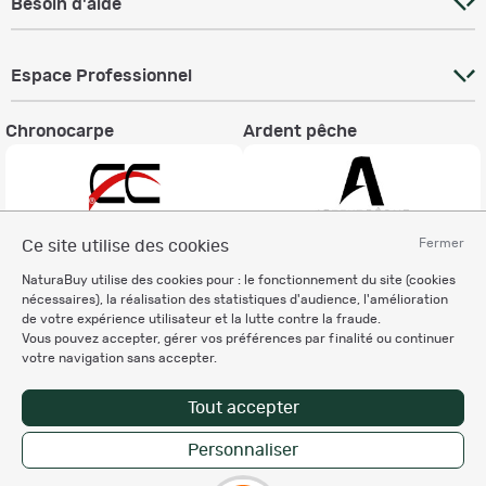
Besoin d'aide
Espace Professionnel
Chronocarpe
Ardent pêche
Fermer
Ce site utilise des cookies
Informations légales
NaturaBuy utilise des cookies pour : le fonctionnement du site (cookies
nécessaires), la réalisation des statistiques d'audience, l'amélioration
Charte éthique
de votre expérience utilisateur et la lutte contre la fraude.
Mentions légales
Vous pouvez accepter, gérer vos préférences par finalité ou continuer
Règlement & Conditions d'utilisation
votre navigation sans accepter.
Politique de protection
des données personnelles
Tout accepter
Personnalisation des cookies
Personnaliser
Enregistrer la recherche
Copyright © 2007-2026 NaturaBuy. Tous droits réservés. N°CNIL: 1239459.