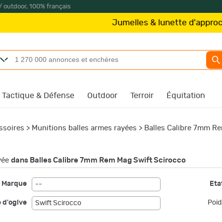
/ outdoor, 100% français
Jumelles & lunette d'approche
Kit
Tactique & Défense
Outdoor
Terroir
Équitation
ssoires
>
Munitions balles armes rayées
>
Balles Calibre 7mm R
vée
dans Balles Calibre 7mm Rem Mag Swift Scirocco
Marque
Etat
--
 d'ogive
Poid
Swift Scirocco