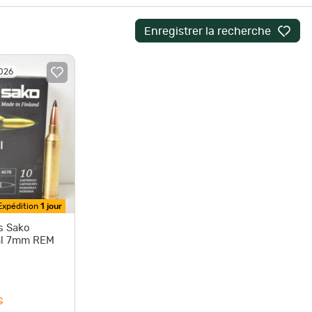
Enregistrer la recherche
2026
Expédition
1 jour
es Sako
cal 7mm REM
€