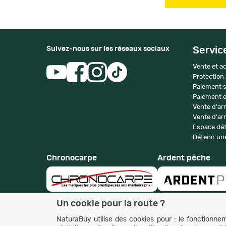
Suivez-nous sur les réseaux sociaux
Servic
Vente et ac
Protection
Paiement s
Paiement e
Vente d'ar
Vente d'arm
Espace dét
Détenir une
Chronocarpe
Ardent pêche
Un cookie pour la route ?
NaturaBuy utilise des cookies pour : le fonctionneme