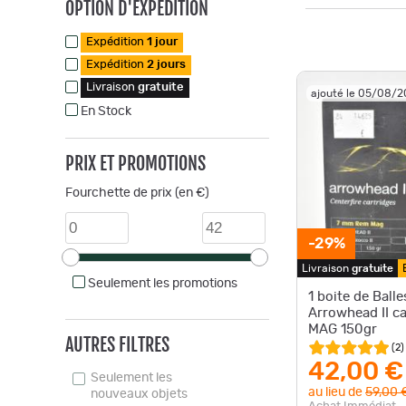
OPTION D'EXPÉDITION
Expédition
1 jour
Expédition
2 jours
Livraison
gratuite
ajouté le 05/08/
En Stock
PRIX ET PROMOTIONS
Fourchette de prix (en €)
-29%
Livraison
gratuite
Seulement les promotions
1 boite de Ball
Arrowhead II 
MAG 150gr
AUTRES FILTRES
(
2
)
42,00 €
Seulement les
au lieu de
59,00 
nouveaux objets