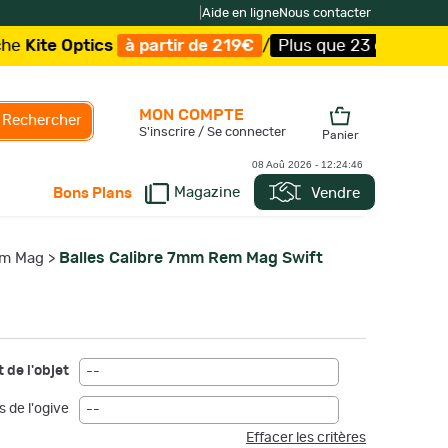
|
Aide en ligne
Nous contacter
e Optics
à partir de 219€
/
Plus que 23 exemplaires !
/
MON COMPTE
Rechercher
S'inscrire / Se connecter
Panier
08 Aoû 2026 -
12:24:46
Magazine
Vendre
Bons Plans
Balles Calibre 7mm Rem Mag Swift
em Mag
>
 de l'objet
--
s de l'ogive
--
Effacer les critères