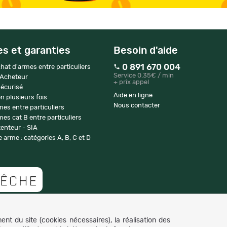
es et garanties
Besoin d'aide
0 891 670 004
hat d'armes entre particuliers
Service 0.35€ / min
 Acheteur
+ prix appel
écurisé
Aide en ligne
n plusieurs fois
Nous contacter
mes entre particuliers
es cat B entre particuliers
enteur - SIA
 arme : catégories A, B, C et D
Copyright © 2007-2026 NaturaBuy. Tous droits réservés. N°CNIL: 1239459.
nt du site (cookies nécessaires), la réalisation des
Les marques commerciales mentionnées appartiennent à leurs propriétaires respectifs