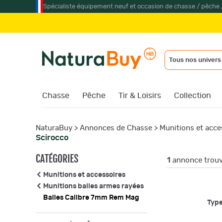
Spécialiste équipement neuf et occasion de chasse / pêche 
Tous nos univers
Chasse
Pêche
Tir & Loisirs
Collection
NaturaBuy
>
Annonces de Chasse
>
Munitions et acce
Scirocco
CATÉGORIES
1
annonce trou
Munitions et accessoires
Munitions balles armes rayées
Balles Calibre 7mm Rem Mag
Type