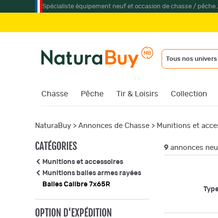
Spécialiste équipement neuf et occasion de chasse / pêche 
Tous nos univers
Chasse
Pêche
Tir & Loisirs
Collection
NaturaBuy
>
Annonces de Chasse
>
Munitions et acce
CATÉGORIES
9
annonces neuf
Munitions et accessoires
Munitions balles armes rayées
Balles Calibre 7x65R
Type
OPTION D'EXPÉDITION