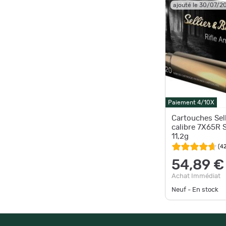
ajouté le 30/07/2
Paiement 4/10X
Cartouches Sell
calibre 7X65R 
11,2g
(
4
54,89 €
Achat Immédiat
Neuf - En stock