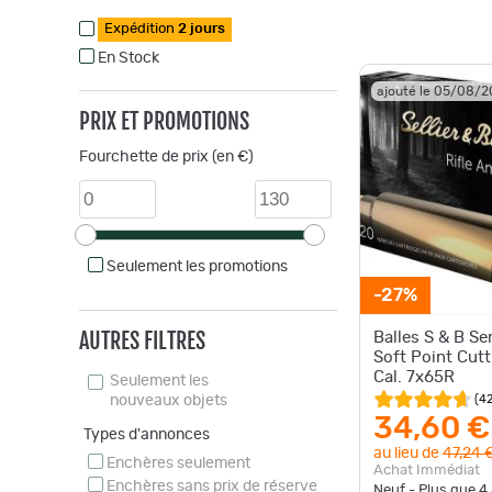
Expédition
2 jours
En Stock
ajouté le 05/08/
PRIX ET PROMOTIONS
Fourchette de prix (en €)
Seulement les promotions
-27%
AUTRES FILTRES
Balles S & B S
Soft Point Cutt
Cal. 7x65R
Seulement les
(
4
nouveaux objets
34,60 €
Types d'annonces
au lieu de
47,24 
Enchères seulement
Achat Immédiat
Enchères sans prix de réserve
Neuf - Plus que
4