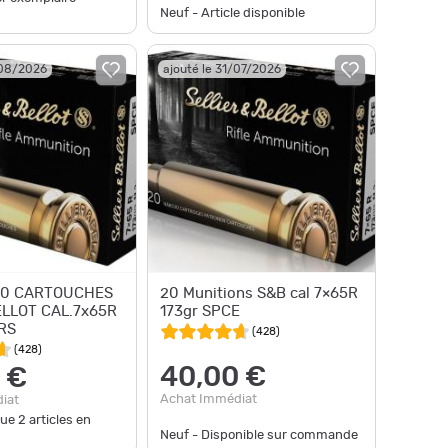
Neuf - Article disponible
/08/2026
ajouté le 31/07/2026
20 CARTOUCHES
20 Munitions S&B cal 7×65R
ELLOT CAL.7x65R
173gr SPCE
RS
(
428
)
(
428
)
40,00 €
 €
Achat Immédiat
iat
que
2
articles en
Neuf - Disponible sur commande