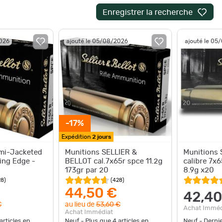
Enregistrer la recherche
2026
ajouté le 05/08/2026
ajouté le 05
-17%
Expédition
2 jours
emi-Jacketed
Munitions SELLIER &
Munitions
ing Edge -
BELLOT cal.7x65r spce 11.2g
calibre 7x
173gr par 20
8.9g x20
28
)
(
428
)
44,50 €
42,40
€
au lieu de
53,60 €
Achat Imméd
Achat Immédiat
articles en
Neuf - Plus que
4
articles en
Neuf - Derni