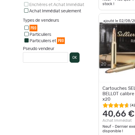
stock !
Enchères et Achat Immédiat
Achat Immédiat seulement
Types de vendeurs
ajouté le 02/08/
PRO
Particuliers
PRO
Particuliers et
Pseudo vendeur
OK
Cartouches SE
BELLOT calibre
x20
(
4
40,66 €
Achat Immédiat
Neuf - Dernier ex
disponible !