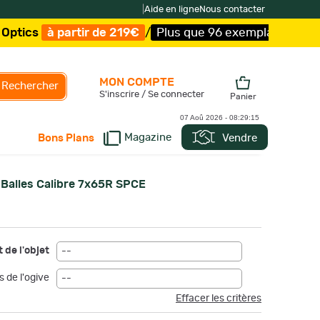
|
Aide en ligne
Nous contacter
partir de 219€
/
Plus que 96 exemplaires !
/
Livraison of
MON COMPTE
Rechercher
S'inscrire / Se connecter
Panier
07 Aoû 2026 -
08:29:16
Magazine
Vendre
Bons Plans
Balles Calibre 7x65R SPCE
>
 de l'objet
--
s de l'ogive
--
Effacer les critères