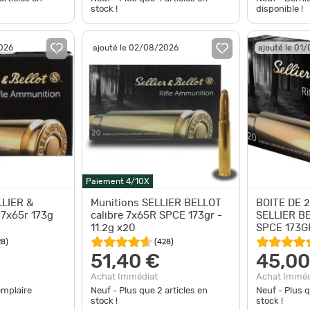
stock !
disponible !
2026
ajouté le 02/08/2026
ajouté le 01
Paiement 4/10X
LLIER &
Munitions SELLIER BELLOT
BOITE DE 
 7x65r 173g
calibre 7x65R SPCE 173gr -
SELLIER B
11.2g x20
SPCE 173G
28
)
(
428
)
51,40 €
45,00
Achat Immédiat
Achat Imméd
emplaire
Neuf - Plus que
2
articles en
Neuf - Plus 
stock !
stock !