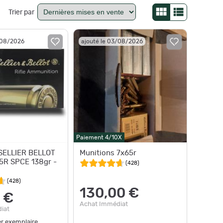
Trier par
/08/2026
ajouté le 03/08/2026
Paiement 4/10X
 SELLIER BELLOT
Munitions 7x65r
65R SPCE 138gr -
(
428
)
(
428
)
130,00 €
 €
Achat Immédiat
iat
er exemplaire