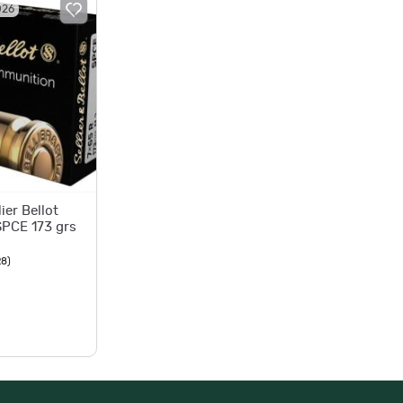
026
ier Bellot
SPCE 173 grs
28
)