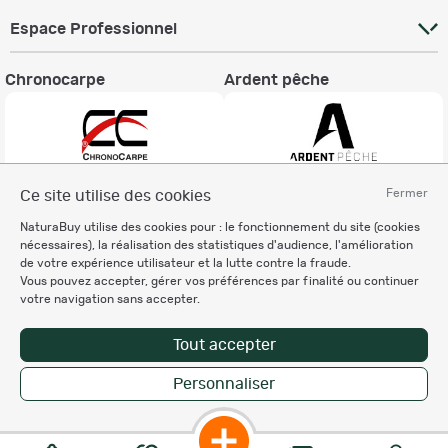
Espace Professionnel
Chronocarpe
Ardent pêche
Fermer
Ce site utilise des cookies
Informations légales
NaturaBuy utilise des cookies pour : le fonctionnement du site (cookies
Charte éthique
nécessaires), la réalisation des statistiques d'audience, l'amélioration
Mentions légales
de votre expérience utilisateur et la lutte contre la fraude.
Vous pouvez accepter, gérer vos préférences par finalité ou continuer
Règlement & Conditions d'utilisation
votre navigation sans accepter.
Politique de protection
des données personnelles
Tout accepter
Personnalisation des cookies
Personnaliser
Enregistrer la recherche
Copyright © 2007-2026 NaturaBuy. Tous droits réservés. N°CNIL: 1239459.
Les marques commerciales mentionnées appartiennent à leurs propriétaires
respectifs in 0.045 s