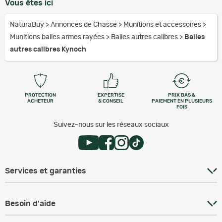
Vous êtes ici
NaturaBuy
>
Annonces de Chasse
>
Munitions et accessoires
>
Munitions balles armes rayées
>
Balles autres calibres
>
Balles
autres calibres Kynoch
PROTECTION
EXPERTISE
PRIX BAS &
ACHETEUR
& CONSEIL
PAIEMENT EN PLUSIEURS
FOIS
Suivez-nous sur les réseaux sociaux
Services et garanties
Besoin d'aide