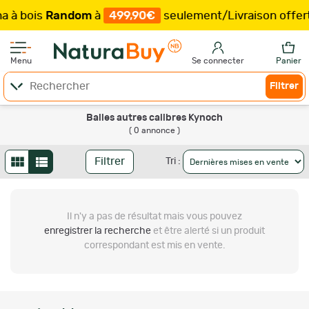
 à bois
Random
à
499,90€
seulement
/
Livraison offert
Menu
Se connecter
Panier
Filtrer
Balles autres calibres Kynoch
( 0 annonce )
Filtrer
Tri :
Il n'y a pas de résultat
mais vous pouvez
enregistrer la recherche
et être alerté si un produit
correspondant est mis en vente.