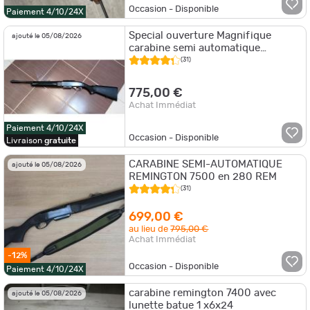
Occasion - Disponible
Paiement 4/10/24X
Special ouverture Magnifique
ajouté le 05/08/2026
carabine semi automatique
remington 7500 (280 rem)canon
(31)
de 47cts .
775,00 €
Achat Immédiat
Paiement 4/10/24X
Occasion - Disponible
Livraison
gratuite
CARABINE SEMI-AUTOMATIQUE
ajouté le 05/08/2026
REMINGTON 7500 en 280 REM
(31)
699,00 €
au lieu de
795,00 €
Achat Immédiat
-12%
Occasion - Disponible
Paiement 4/10/24X
carabine remington 7400 avec
ajouté le 05/08/2026
lunette batue 1 x6x24