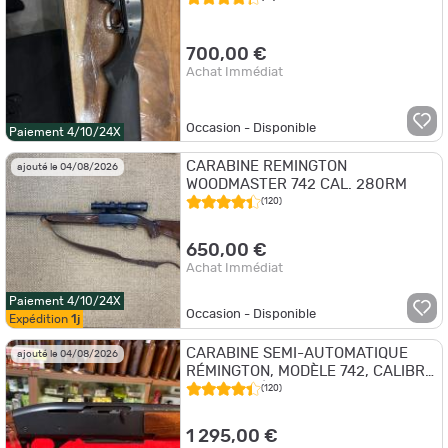
700,00 €
Achat Immédiat
Occasion - Disponible
Paiement 4/10/24X
CARABINE REMINGTON
ajouté le 04/08/2026
WOODMASTER 742 CAL. 280RM
(120)
650,00 €
Achat Immédiat
Paiement 4/10/24X
Occasion - Disponible
Expédition
1j
CARABINE SEMI-AUTOMATIQUE
ajouté le 04/08/2026
RÉMINGTON, MODÈLE 742, CALIBRE
280 REM, ÉTAT NEUF, JAMAIS
(120)
TIRÉE OU CHASSÉE
1 295,00 €