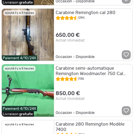
Occasion - Disponible
Livraison
gratuite
Carabine Remington cal 280
ajouté il y a 5 heures
(254)
650,00 €
Achat Immédiat
Occasion - Disponible
Paiement 4/10/24X
Carabine semi-automatique
ajouté il y a 5 heures
Remington Woodmaster 750 Cal
.280Rem
(136)
850,00 €
Achat Immédiat
Paiement 4/10/24X
Occasion - Disponible
Livraison
gratuite
Carabine 280 Remington Modèle
ajouté il y a 8 heures
7400