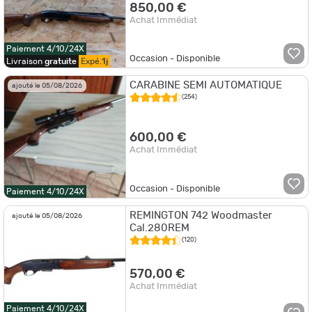
850,00 €
Achat Immédiat
Paiement 4/10/24X
Occasion - Disponible
Livraison
gratuite
Expé.
1j
CARABINE SEMI AUTOMATIQUE
ajouté le 05/08/2026
(254)
600,00 €
Achat Immédiat
Occasion - Disponible
Paiement 4/10/24X
REMINGTON 742 Woodmaster
ajouté le 05/08/2026
Cal.280REM
(120)
570,00 €
Achat Immédiat
Paiement 4/10/24X