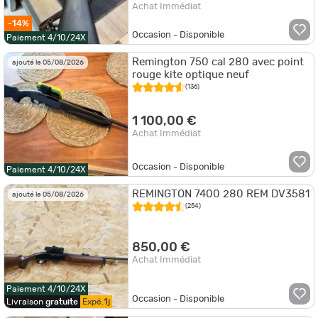
Achat Immédiat
-14%
Occasion - Disponible
Paiement 4/10/24X
Remington 750 cal 280 avec point
ajouté le 05/08/2026
rouge kite optique neuf
(136)
1 100,00 €
Achat Immédiat
Occasion - Disponible
Paiement 4/10/24X
REMINGTON 7400 280 REM DV3581
ajouté le 05/08/2026
(254)
850,00 €
Achat Immédiat
Paiement 4/10/24X
Occasion - Disponible
Livraison
gratuite
Expé.
1j