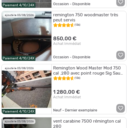
Occasion - Disponible
Paiement 4/10/24X
remington 750 woodmaster très
ajouté le 03/08/2026
peut servis
(136)
850,00 €
Achat Immédiat
Occasion - Disponible
Paiement 4/10/24X
Remington Wood Master Mod 750
ajouté le 03/08/2026
cal .280 avec point rouge Sig Sauer
Romeos - Remington 750 cal 280
(136)
1 280,00 €
Achat Immédiat
Neuf - Dernier exemplaire
Paiement 4/10/24X
vent carabine 7500 rémington cal
ajouté le 03/08/2026
280