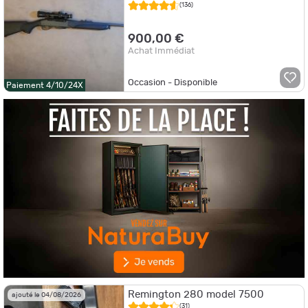
mildot
(136)
900,00 €
Achat Immédiat
Occasion - Disponible
Paiement 4/10/24X
Remington 280 model 7500
ajouté le 04/08/2026
(31)