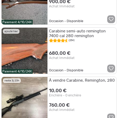
900,00 €
Achat Immédiat
Occasion - Disponible
Paiement 4/10/24X
Carabine semi-auto remington
ajouté hier
7400 cal 280 remington
(254)
680,00 €
Achat Immédiat
Occasion - Disponible
Paiement 4/10/24X
À vendre Carabine, Remington, 280
reste 3j 23h
10,00 €
Enchère - 0 enchère
760,00 €
Achat Immédiat