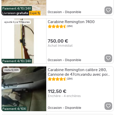
Paiement 4/10/24X
Occasion - Disponible
Livraison
gratuite
Expé.
1j
Carabine Remington 7400
ajouté il y a 11 heures
(254)
750,00 €
Achat Immédiat
Occasion - Disponible
Paiement 4/10/24X
Carabine Remington calibre 280,
reste 5j 00h
Cannone de 47cm,vandu avec point
rouge et rail pour lunette
(254)
112,50 €
Enchère - 4 enchères
Occasion - Disponible
Paiement 4/10X