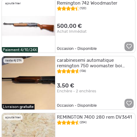
Remington 742 Woodmaster
ajouté hier
(120)
500,00 €
Achat Immédiat
Occasion - Disponible
Paiement 4/10/24X
carabinesemi automatique
reste 4j 21h
remington 750 woomaster boi
calibre 280 remington
(136)
3,50 €
Enchère - 2 enchères
Occasion - Disponible
Livraison
gratuite
REMINGTON 7400 280 rem DV3641
ajouté hier
(254)