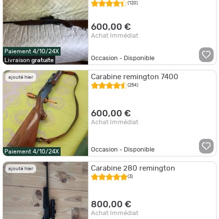
280 Remington
(120)
600,00 €
Achat Immédiat
Paiement 4/10/24X
Occasion - Disponible
Livraison
gratuite
Carabine remington 7400
ajouté hier
(254)
600,00 €
Achat Immédiat
Occasion - Disponible
Paiement 4/10/24X
Carabine 280 remington
ajouté hier
(3)
800,00 €
Achat Immédiat