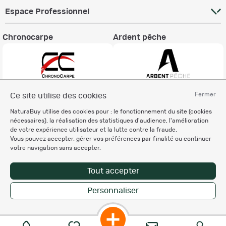
Espace Professionnel
Chronocarpe
Ardent pêche
Fermer
Ce site utilise des cookies
Informations légales
NaturaBuy utilise des cookies pour : le fonctionnement du site (cookies
Charte éthique
nécessaires), la réalisation des statistiques d'audience, l'amélioration
Mentions légales
de votre expérience utilisateur et la lutte contre la fraude.
Vous pouvez accepter, gérer vos préférences par finalité ou continuer
Règlement & Conditions d'utilisation
votre navigation sans accepter.
Politique de protection
des données personnelles
Tout accepter
Personnalisation des cookies
Personnaliser
Enregistrer la recherche
Copyright © 2007-2026 NaturaBuy. Tous droits réservés. N°CNIL: 1239459.
Les marques commerciales mentionnées appartiennent à leurs propriétaires
respectifs in 0.182 s
Suggestions de recherche