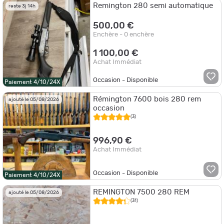
Remington 280 semi automatique
reste 3j 14h
500,00 €
Enchère - 0 enchère
1 100,00 €
Achat Immédiat
Occasion - Disponible
Paiement 4/10/24X
Rémington 7600 bois 280 rem
ajouté le 05/08/2026
occasion
(3)
996,90 €
Achat Immédiat
Occasion - Disponible
Paiement 4/10/24X
REMINGTON 7500 280 REM
ajouté le 05/08/2026
(31)