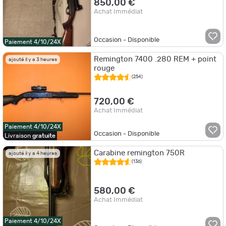
850,00 €
Achat Immédiat
Occasion - Disponible
Paiement 4/10/24X
Remington 7400 .280 REM + point
ajouté il y a 3 heures
rouge
(254)
720,00 €
Achat Immédiat
Paiement 4/10/24X
Occasion - Disponible
Livraison
gratuite
Carabine remington 750R
ajouté il y a 4 heures
(136)
580,00 €
Achat Immédiat
Paiement 4/10/24X