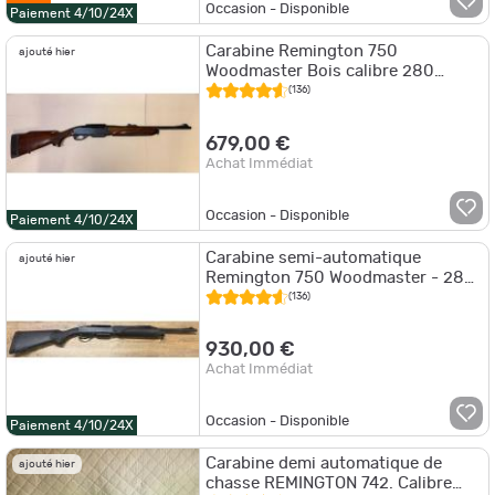
Occasion - Disponible
Paiement 4/10/24X
Carabine Remington 750
ajouté hier
Woodmaster Bois calibre 280
remington bon Etat
(136)
679,00 €
Achat Immédiat
Occasion - Disponible
Paiement 4/10/24X
Carabine semi-automatique
ajouté hier
Remington 750 Woodmaster - 280
Remington
(136)
930,00 €
Achat Immédiat
Occasion - Disponible
Paiement 4/10/24X
Carabine demi automatique de
ajouté hier
chasse REMINGTON 742. Calibre