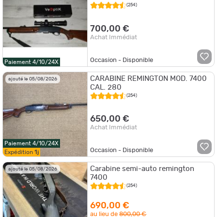
(254)
700,00 €
Achat Immédiat
Occasion - Disponible
Paiement 4/10/24X
CARABINE REMINGTON MOD. 7400
ajouté le 05/08/2026
CAL. 280
(254)
650,00 €
Achat Immédiat
Paiement 4/10/24X
Occasion - Disponible
Expédition
1j
Carabine semi-auto remington
ajouté le 05/08/2026
7400
(254)
690,00 €
au lieu de
800,00 €