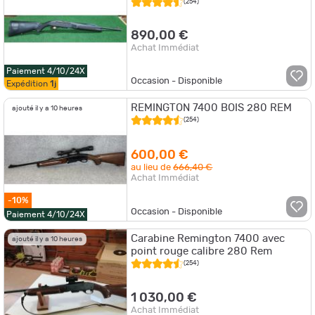
(254)
890,00 €
Achat Immédiat
Paiement 4/10/24X
Occasion - Disponible
Expédition
1j
REMINGTON 7400 BOIS 280 REM
ajouté il y a 10 heures
(254)
600,00 €
au lieu de
666,40 €
Achat Immédiat
-10%
Occasion - Disponible
Paiement 4/10/24X
Carabine Remington 7400 avec
ajouté il y a 10 heures
point rouge calibre 280 Rem
(254)
1 030,00 €
Achat Immédiat