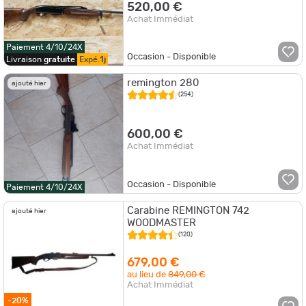
520,00 €
Achat Immédiat
Paiement 4/10/24X
Occasion - Disponible
Livraison
gratuite
Expé.
1j
remington 280
ajouté hier
(254)
600,00 €
Achat Immédiat
Occasion - Disponible
Paiement 4/10/24X
Carabine REMINGTON 742
ajouté hier
WOODMASTER
(120)
679,00 €
au lieu de
849,00 €
Achat Immédiat
-20%