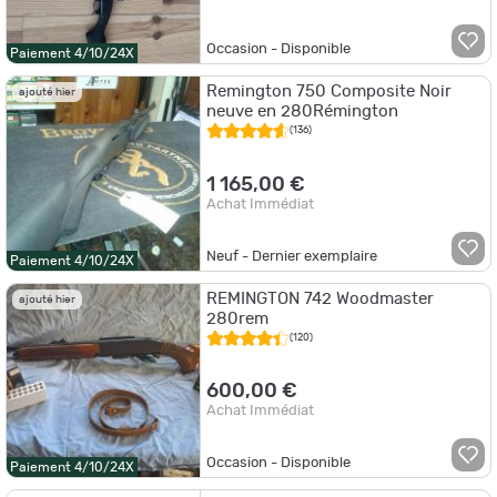
Occasion - Disponible
Paiement 4/10/24X
Remington 750 Composite Noir
ajouté hier
neuve en 280Rémington
(136)
1 165,00 €
Achat Immédiat
Neuf - Dernier exemplaire
Paiement 4/10/24X
REMINGTON 742 Woodmaster
ajouté hier
280rem
(120)
600,00 €
Achat Immédiat
Occasion - Disponible
Paiement 4/10/24X