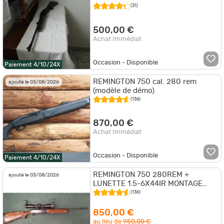
(31)
500,00 €
Achat Immédiat
Occasion - Disponible
Paiement 4/10/24X
REMINGTON 750 cal. 280 rem
ajouté le 03/08/2026
(modèle de démo)
(136)
870,00 €
Achat Immédiat
Occasion - Disponible
Paiement 4/10/24X
REMINGTON 750 280REM +
ajouté le 03/08/2026
LUNETTE 1.5-6X44IR MONTAGE
AMOVIBLE EAW
(136)
850,00 €
au lieu de
950,00 €