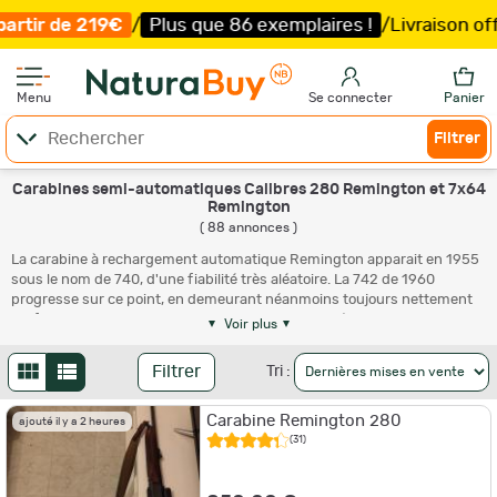
que 86 exemplaires !
/
Livraison offerte et expédition
so
Menu
Se connecter
Panier
Filtrer
Carabines semi-automatiques Calibres 280 Remington et 7x64
Remington
( 88 annonces )
La carabine à rechargement automatique Remington apparait en 1955
sous le nom de 740, d'une fiabilité très aléatoire. La 742 de 1960
progresse sur ce point, en demeurant néanmoins toujours nettement
perfectible. L'"automatique" Remington devient véritablement
Voir plus
attractive avec la 7400 de 1980, tout à fait fiable, efficace et agréable à
manier. L'éphémère 7500 de 2003 marque un léger retrait en
Filtrer
Tri :
présentation, mais la 750 de 2006 affine encore les attraits de la 7400
et s'affirme comme la meilleure Remington de cette lignée jamais
Carabine Remington 280
commercialisée.
ajouté il y a 2 heures
(31)