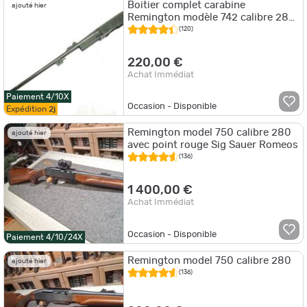
Boitier complet carabine
ajouté hier
Remington modèle 742 calibre 280
REM
(120)
220,00 €
Achat Immédiat
Paiement 4/10X
Occasion - Disponible
Expédition
2j
Remington model 750 calibre 280
ajouté hier
avec point rouge Sig Sauer Romeos
(136)
1 400,00 €
Achat Immédiat
Occasion - Disponible
Paiement 4/10/24X
Remington model 750 calibre 280
ajouté hier
(136)