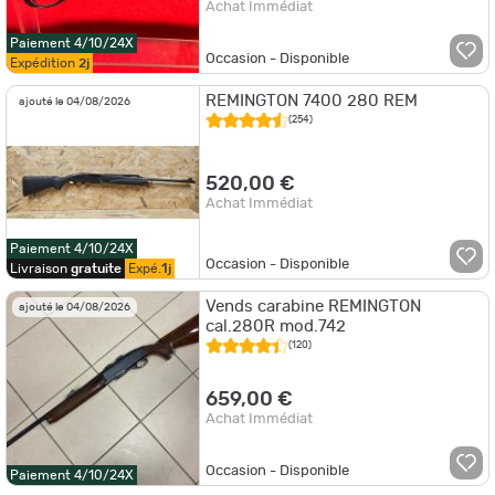
Achat Immédiat
Paiement 4/10/24X
Occasion - Disponible
Expédition
2j
REMINGTON 7400 280 REM
ajouté le 04/08/2026
(254)
520,00 €
Achat Immédiat
Paiement 4/10/24X
Occasion - Disponible
Livraison
gratuite
Expé.
1j
Vends carabine REMINGTON
ajouté le 04/08/2026
cal.280R mod.742
(120)
659,00 €
Achat Immédiat
Occasion - Disponible
Paiement 4/10/24X