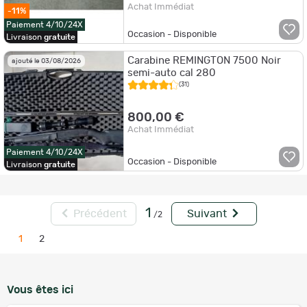
Achat Immédiat
-11%
Paiement 4/10/24X
Occasion - Disponible
Livraison
gratuite
Carabine REMINGTON 7500 Noir
ajouté le 03/08/2026
semi-auto cal 280
(31)
800,00 €
Achat Immédiat
Paiement 4/10/24X
Occasion - Disponible
Livraison
gratuite
1
Précédent
Suivant
/2
1
2
Vous êtes ici