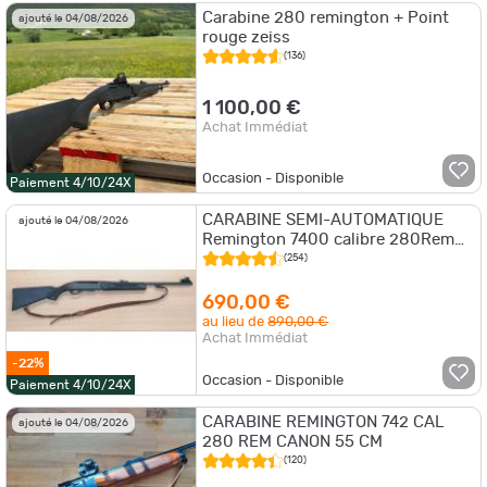
Carabine 280 remington + Point
ajouté le 04/08/2026
rouge zeiss
(136)
1 100,00 €
Achat Immédiat
Occasion - Disponible
Paiement 4/10/24X
CARABINE SEMI-AUTOMATIQUE
ajouté le 04/08/2026
Remington 7400 calibre 280Rem
avec DOCTER 2 infaillible
(254)
690,00 €
au lieu de
890,00 €
Achat Immédiat
-22%
Occasion - Disponible
Paiement 4/10/24X
CARABINE REMINGTON 742 CAL
ajouté le 04/08/2026
280 REM CANON 55 CM
(120)