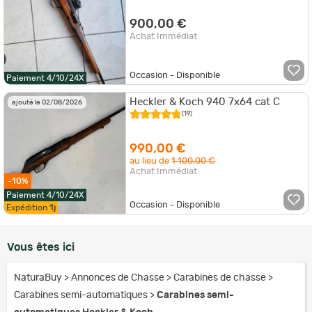
900,00 €
Achat Immédiat
Occasion - Disponible
Paiement 4/10/24X
Heckler & Koch 940 7x64 cat C
ajouté le 02/08/2026
(19)
990,00 €
au lieu de
1 100,00 €
Achat Immédiat
-10%
Paiement 4/10/24X
Occasion - Disponible
Expédition
1j
Vous êtes ici
NaturaBuy
>
Annonces de Chasse
>
Carabines de chasse
>
Carabines semi-automatiques
>
Carabines semi-