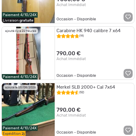
Achat Immédiat
Paiement 4/10/24X
Occasion - Disponible
Livraison
gratuite
Carabine HK 940 calibre 7 x64
ajouté il y a 22 heures
(19)
790,00 €
Achat Immédiat
Occasion - Disponible
Paiement 4/10/24X
Merkel SLB 2000+ Cal 7x64
ajouté le 05/08/2026
(52)
790,00 €
Achat Immédiat
Paiement 4/10/24X
Occasion - Disponible
Expédition
2j