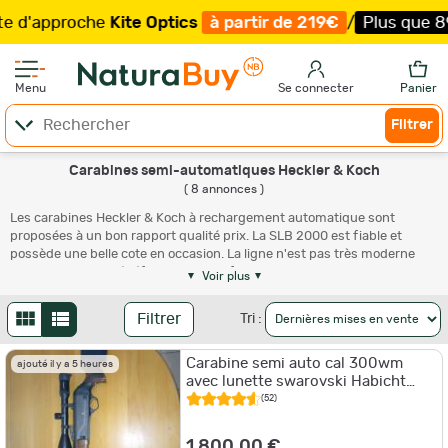
'approche
Kite Optics
à partir de 219€
/
Plus que 89 ex
Menu
Se connecter
Panier
Filtrer
Carabines semi-automatiques Heckler & Koch
( 8 annonces )
Les carabines Heckler & Koch à rechargement automatique sont
proposées à un bon rapport qualité prix. La SLB 2000 est fiable et
possède une belle cote en occasion. La ligne n'est pas très moderne
mais cette arme bénéficie du savoir-faire de la marque dans le domaine
Voir plus
militaire avec une fiabilité du système d'emprunt de gaz qui n'est plus
à démontrer. Un
viseur à point rouge
complétera idéalement votre
Filtrer
Tri :
carabine Heckler & Koch afin de viser !
Carabine semi auto cal 300wm
ajouté il y a 5 heures
avec lunette swarovski Habicht
2.5/10/56 ridicule BE3 Montage
(52)
pivot
1 800,00 €