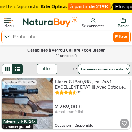
tte d'approche
Kite Optics
à partir de 219€
/
Plus que 
Menu
Se connecter
Panier
Filtrer
Carabines à verrou Calibre 7x64 Blaser
( 1 annonce )
Filtrer
Tri :
Blazer SR850/88 , cal 7x64
ajouté le 02/08/2026
EXCELLENT ETAT!!!! Avec Optique
swarovski et montage pivot
(12)
2 289,00 €
Achat Immédiat
Paiement 4/10/24X
Occasion - Disponible
Livraison
gratuite