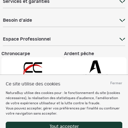
Services et garanties
Besoin d'aide
Espace Professionnel
Chronocarpe
Ardent pêche
Fermer
Ce site utilise des cookies
Informations légales
NaturaBuy utilise des cookies pour : le fonctionnement du site (cookies
nécessaires), la réalisation des statistiques d'audience, l'amélioration
Charte éthique
de votre expérience utilisateur et la lutte contre la fraude.
Mentions légales
Vous pouvez accepter, gérer vos préférences par finalité ou continuer
Règlement & Conditions d'utilisation
votre navigation sans accepter.
Politique de protection
des données personnelles
Tout accepter