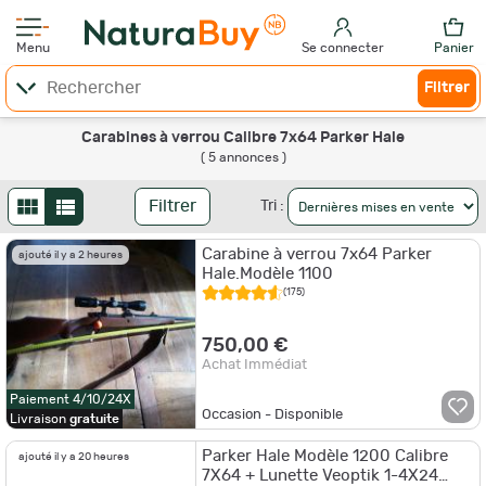
Menu
Se connecter
Panier
Filtrer
Carabines à verrou Calibre 7x64 Parker Hale
( 5 annonces )
Filtrer
Tri :
Carabine à verrou 7x64 Parker
ajouté il y a 2 heures
Hale.Modèle 1100
(175)
750,00 €
Achat Immédiat
Paiement 4/10/24X
Occasion - Disponible
Livraison
gratuite
Parker Hale Modèle 1200 Calibre
ajouté il y a 20 heures
7X64 + Lunette Veoptik 1-4X24