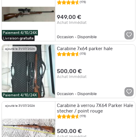
d'occasion
(175)
949,00 €
Achat Immédiat
Paiement 4/10/24X
Occasion - Disponible
Livraison
gratuite
Carabine 7x64 parker hale
ajouté le 31/07/2026
(175)
500,00 €
Achat Immédiat
Occasion - Disponible
Paiement 4/10/24X
Carabine à verrou 7X64 Parker Hale
ajouté le 31/07/2026
stecher / point rouge
(175)
500,00 €
Achat Immédiat