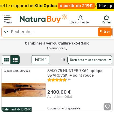
te d'approche
Kite Optics
à partir de 219€
/
Plus que 2
Menu
Se connecter
Panier
Filtrer
Carabines à verrou Calibre 7x64 Sako
( 5 annonces )
Filtrer
Tri :
SAKO 75 HUNTER 7X64 optique
ajouté le 06/08/2026
SWAROVSKI + point rouge
(10)
2 100,00 €
Achat Immédiat
Occasion - Disponible
Paiement 4/10/24X