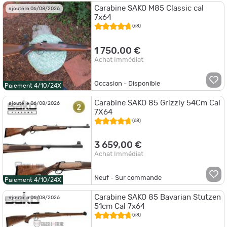
Carabine SAKO M85 Classic cal
ajouté le 06/08/2026
7x64
(68)
1 750,00 €
Achat Immédiat
Occasion - Disponible
Paiement 4/10/24X
Carabine SAKO 85 Grizzly 54Cm Cal
ajouté le 06/08/2026
7X64
(68)
3 659,00 €
Achat Immédiat
Neuf - Sur commande
Paiement 4/10/24X
Carabine SAKO 85 Bavarian Stutzen
ajouté le 06/08/2026
51cm Cal 7x64
(68)