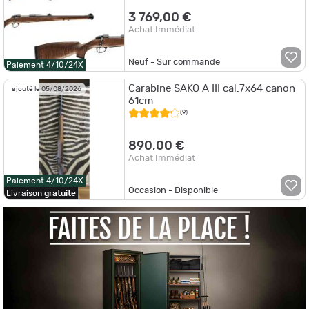
3 769,00 €
Achat Immédiat
Neuf - Sur commande
Paiement 4/10/24X
Carabine SAKO A III cal.7x64 canon
ajouté le 05/08/2026
61cm
(9)
890,00 €
Achat Immédiat
Paiement 4/10/24X
Occasion - Disponible
Livraison
gratuite