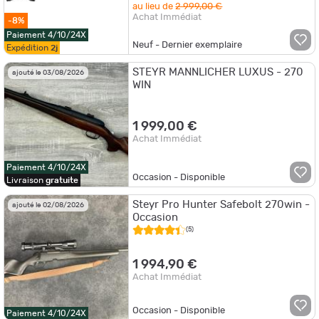
au lieu de
2 999,00 €
Achat Immédiat
-8%
Paiement 4/10/24X
Neuf - Dernier exemplaire
Expédition
2j
STEYR MANNLICHER LUXUS - 270
ajouté le 03/08/2026
WIN
1 999,00 €
Achat Immédiat
Paiement 4/10/24X
Occasion - Disponible
Livraison
gratuite
Steyr Pro Hunter Safebolt 270win -
ajouté le 02/08/2026
Occasion
(5)
1 994,90 €
Achat Immédiat
Occasion - Disponible
Paiement 4/10/24X