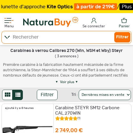
nette d'approche
Kite Optics
à partir de 219€
/
Plus q
Menu
Se connecter
Panier
Filtrer
Carabines à verrou Calibres 270 (Win, WSM et Wby) Steyr
( 3 annonces )
Première carabine à la fabrication hautement mécanisée de la firme
autrichienne, la Steyr-Mannlicher de 1964 a souffert à ses débuts de
nombreux défauts de jeunesse. Ceux-ci ont été partiellement rectifiés
en 1977, mais c'est seulement avec la SBS 96 de 1996 que l'arme a
Voir plus
renoué avec la qualité de la Mannlicher-Schoenauer de 1903, qui a fait
entrer la marque dans l'histoire. Les carabines Steyr postérieures à
Filtrer
Tri :
1996 constituent d'excellents achats en neuf comme en occasion.
Attention toutefois, en seconde main, aux prix demandés par certains
Carabine STEYR SM12 Carbone
vendeurs qui tentent de profiter déraisonnablement du prestige de la
ajouté il y a 8 heures
CAL.270WIN
signature Steyr...
(1)
2 749,00 €