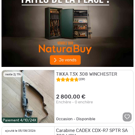
TIKKA T3X 308 WINCHESTER
reste 2j 11h
(239)
2 800,00 €
Enchère - 0 enchère
Occasion - Disponible
Paiement 4/10/24X
Carabine CADEX CDX-R7 SPTR SA
ajouté le 05/08/2026