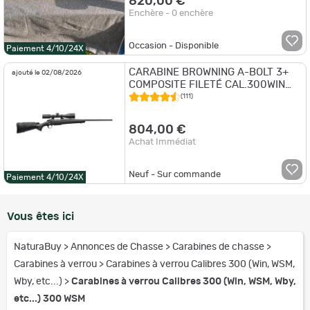
820,00 €
Enchère - 0 enchère
Occasion - Disponible
Paiement 4/10/24X
CARABINE BROWNING A-BOLT 3+
ajouté le 02/08/2026
COMPOSITE FILETÉ CAL.300WIN
LONGUEUR 61cm
(111)
804,00 €
Achat Immédiat
Neuf - Sur commande
Paiement 4/10/24X
Vous êtes ici
NaturaBuy
>
Annonces de Chasse
>
Carabines de chasse
>
Carabines à verrou
>
Carabines à verrou Calibres 300 (Win, WSM,
Wby, etc...)
>
Carabines à verrou Calibres 300 (Win, WSM, Wby,
etc...) 300 WSM