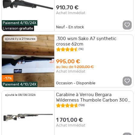
910,70 €
Achat Immédiat
Paiement 4/10/24X
Neuf - En stock
Livraison
gratuite
.300 wsm Sako A7 synthetic
ajouté il y a 21 heures
crosse 62cm
(14)
995,00 €
au lieu de
1 200,00 €
Achat Immédiat
-17%
Occasion - Disponible
Paiement 4/10/24X
Carabine à Verrou Bergara
ajouté le 08/08/2026
Wilderness Thumbole Carbon 300
WM
(126)
1 701,00 €
Achat Immédiat