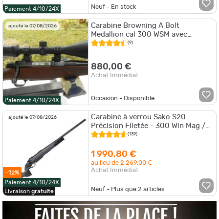
Neuf - En stock
Paiement 4/10/24X
Carabine Browning A Bolt
ajouté le 07/08/2026
Medallion cal 300 WSM avec
lunette Zeiss Tera 3, 4-12x50 et
(9)
frein de bouche
880,00 €
Achat Immédiat
Occasion - Disponible
Paiement 4/10/24X
Carabine à verrou Sako S20
ajouté le 07/08/2026
Précision Filetée - 300 Win Mag /
61 cm / Bronzé
(139)
1 990,80 €
au lieu de
2 269,00 €
Achat Immédiat
-12%
Paiement 4/10/24X
Neuf - Plus que
2
articles
Livraison
gratuite