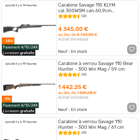
Carabine Savage 110 KLYM
ajouté il y a 14 heures
cal.300WSM can.60,9cm
synthétique
(62)
4 345,00 €
au lieu de
5 732,00 €
Achat Immédiat
-24%
Paiement 4/10/24X
Neuf - En stock
Livraison
gratuite
Carabine à verrou Savage 110 Bear
ajouté il y a 19 heures
Hunter - 300 Win Mag / 59 cm
(62)
1 442,25 €
au lieu de
1 581,08 €
Achat Immédiat
-9%
Paiement 4/10/24X
Neuf - En stock
Livraison
gratuite
Carabine à verrou Savage 110
ajouté il y a 19 heures
Hunter - 300 Win Mag / 61 cm
(62)