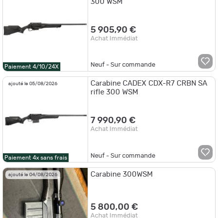
300 WSM
5 905,90 €
Achat Immédiat
Neuf - Sur commande
Paiement 4/10/24X
Carabine CADEX CDX-R7 CRBN SA
ajouté le 05/08/2026
rifle 300 WSM
7 990,90 €
Achat Immédiat
Neuf - Sur commande
Paiement 4x sans frais
Carabine 300WSM
ajouté le 04/08/2026
5 800,00 €
Achat Immédiat