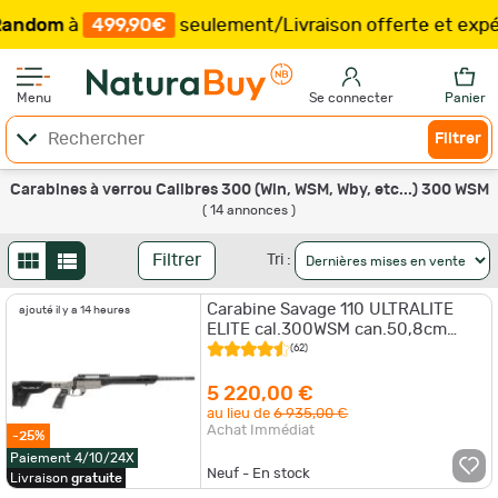
om
à
499,90€
seulement
/
Livraison offerte et expéditio
Menu
Se connecter
Panier
Filtrer
Carabines à verrou Calibres 300 (Win, WSM, Wby, etc...) 300 WSM
( 14 annonces )
Filtrer
Tri :
Carabine Savage 110 ULTRALITE
ajouté il y a 14 heures
ELITE cal.300WSM can.50,8cm
synthétique
(62)
5 220,00 €
au lieu de
6 935,00 €
Achat Immédiat
-25%
Paiement 4/10/24X
Neuf - En stock
Livraison
gratuite