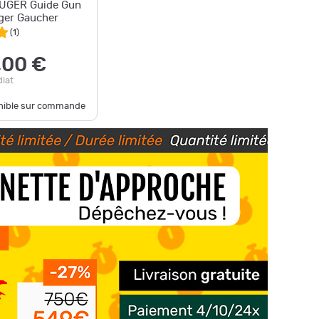
RUGER Guide Gun
ger Gaucher
(
1
)
,00 €
iat
onible sur commande