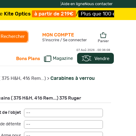
|
Aide en ligne
Nous contacter
Optics
à partir de 219€
/
Plus que 100 exemplaires !
/
L
MON COMPTE
Rechercher
S'inscrire / Se connecter
Panier
07 Aoû 2026 -
00:36:08
Magazine
Vendre
Bons Plans
Carabines à verrou
( 375 H&H, 416 Rem...)
>
cains ( 375 H&H, 416 Rem...) 375 Ruger
 de l'objet
--
de détente
--
Arme pour