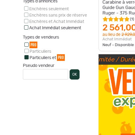
Types d'annonces
Carabine à ver
Guide Gun Gauc
Enchères seulement
Ruger - 375 Ru
Enchères sans prix de réserve
(
1
)
Enchères et Achat Immédiat
2 561,0
Achat Immédiat seulement
au lieu de
2 929,
Types de vendeurs
Achat Immédiat
PRO
Neuf - Disponibl
Particuliers
PRO
Particuliers et
Pseudo vendeur
OK