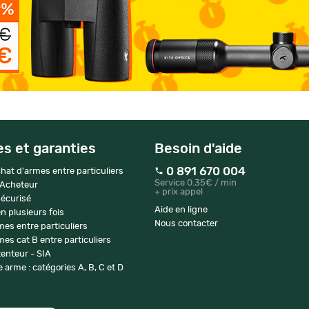
es et garanties
Besoin d'aide
0 891 670 004
hat d'armes entre particuliers
Service 0.35€ / min
 Acheteur
+ prix appel
écurisé
Aide en ligne
n plusieurs fois
Nous contacter
mes entre particuliers
es cat B entre particuliers
enteur - SIA
 arme : catégories A, B, C et D