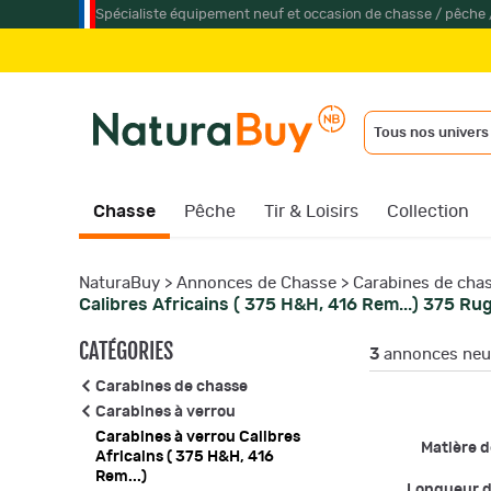
Spécialiste équipement neuf et occasion de chasse / pêche 
Tous nos univers
Chasse
Pêche
Tir & Loisirs
Collection
NaturaBuy
>
Annonces de Chasse
>
Carabines de cha
Calibres Africains ( 375 H&H, 416 Rem...) 375 Ru
CATÉGORIES
3
annonces neuf
Carabines de chasse
Carabines à verrou
Carabines à verrou Calibres
Matière d
Africains ( 375 H&H, 416
Rem...)
Longueur 