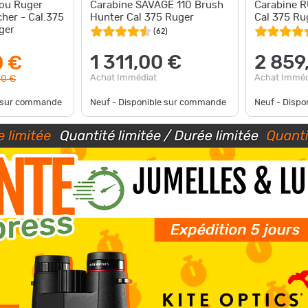
rou Ruger
Carabine SAVAGE 110 Brush
Carabine 
her - Cal.375
Hunter Cal 375 Ruger
Cal 375 Ru
ger
(
62
)
1 311,00 €
2 859
0 €
Achat Immédiat
Achat Imméd
00 €
e sur commande
Neuf - Disponible sur commande
Neuf - Disp