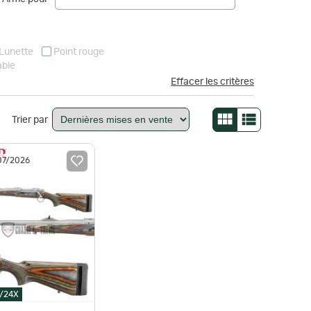
--
Lunette
Point rouge
able
Effacer les critères
Trier par
/07/2026
0/24X