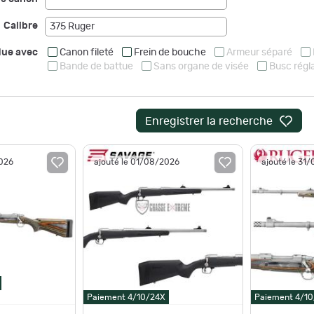
--
Calibre
375 Ruger
ue avec
Canon fileté
Frein de bouche
Armeur séparé
Bande de battue
Sans organe de visée
Busc régl
Enregistrer la recherche
2026
ajouté le 01/08/2026
ajouté le 31
Paiement 4/10/24X
Paiement 4/1