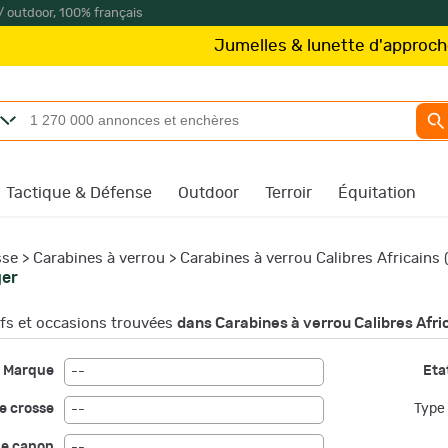
/ outdoor, 100% français
Jumelles & lunette d'approche
Kite 
Tactique & Défense
Outdoor
Terroir
Équitation
sse
>
Carabines à verrou
>
Carabines à verrou Calibres Africains 
ger
s et occasions trouvées
dans Carabines à verrou Calibres Afri
Marque
Etat
--
e crosse
Type 
--
de canon