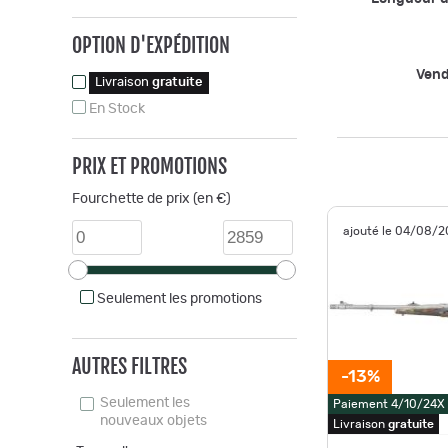
OPTION D'EXPÉDITION
Vend
Livraison
gratuite
En Stock
PRIX ET PROMOTIONS
Fourchette de prix (en €)
ajouté le 04/08/
Seulement les promotions
AUTRES FILTRES
-13%
Seulement les
Paiement 4/10/24X
nouveaux objets
Livraison
gratuite