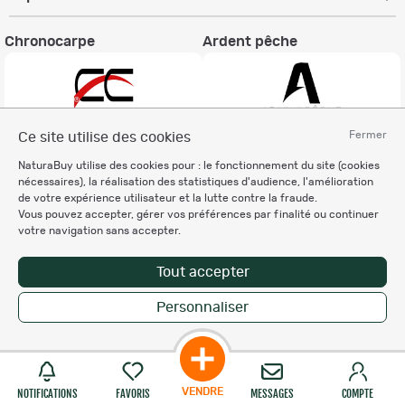
Chronocarpe
Ardent pêche
Fermer
Ce site utilise des cookies
Informations légales
NaturaBuy utilise des cookies pour : le fonctionnement du site (cookies
nécessaires), la réalisation des statistiques d'audience, l'amélioration
Charte éthique
de votre expérience utilisateur et la lutte contre la fraude.
Mentions légales
Vous pouvez accepter, gérer vos préférences par finalité ou continuer
Règlement & Conditions d'utilisation
votre navigation sans accepter.
Politique de protection
des données personnelles
Tout accepter
Personnalisation des cookies
Personnaliser
Enregistrer la recherche
Copyright © 2007-2026 NaturaBuy. Tous droits réservés. N°CNIL: 1239459.
Les marques commerciales mentionnées appartiennent à leurs propriétaires
respectifs in 0.068 s
Suggestions de recherche
VENDRE
Site NaturaBuy classique
NOTIFICATIONS
FAVORIS
MESSAGES
COMPTE