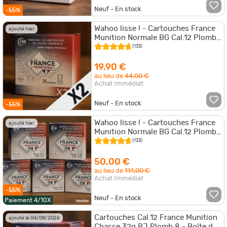
Neuf - En stock
-55%
Wahoo lisse ! - Cartouches France
ajouté hier
Munition Normale BG Cal.12 Plomb
8 - 50 cartouches
(133)
19,90 €
au lieu de
44,00 €
Achat Immédiat
Neuf - En stock
-55%
Wahoo lisse ! - Cartouches France
ajouté hier
Munition Normale BG Cal.12 Plomb
8 - 125 cartouches
(133)
50,00 €
au lieu de
111,00 €
Achat Immédiat
-55%
Neuf - En stock
Paiement 4/10X
Cartouches Cal.12 France Munition
ajouté le 04/08/2026
Chasse 32g BJ Plomb 8 - Boîte de