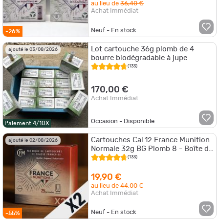
au lieu de
36,40 €
Achat Immédiat
Neuf - En stock
-26%
Lot cartouche 36g plomb de 4
ajouté le 03/08/2026
bourre biodégradable à jupe
(133)
170,00 €
Achat Immédiat
Occasion - Disponible
Paiement 4/10X
Cartouches Cal.12 France Munition
ajouté le 02/08/2026
Normale 32g BG Plomb 8 - Boîte de
50 - PRIX MINI
(133)
19,90 €
au lieu de
44,00 €
Achat Immédiat
Neuf - En stock
-55%