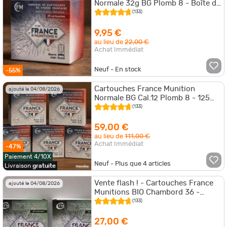
Normale 32g BG Plomb 8 - Boîte de
25 - PRIX MINI
(133)
9,95 €
au lieu de
22,00 €
Achat Immédiat
Neuf - En stock
-55%
Cartouches France Munition
ajouté le 04/08/2026
Normale BG Cal.12 Plomb 8 - 125
cartouches
(133)
59,00 €
au lieu de
111,00 €
Achat Immédiat
-47%
Paiement 4/10X
Neuf - Plus que
4
articles
Livraison
gratuite
Vente flash ! - Cartouches France
ajouté le 04/08/2026
Munitions BIO Chambord 36 -
Cal.12/70 x2 boites
(133)
27,00 €