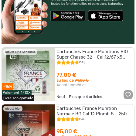
Cartouches France Munitions BIO
ajouté il y a 12 heures
Super Chasse 32 - Cal.12/67 x5
boites
(133)
77,00 €
au lieu de
91,00 €
Achat Immédiat
-15%
Paiement 4/10X
Neuf - Plus que
4
articles
Livraison
gratuite
Cartouches France Munition
ajouté hier
Normale BG Cal.12 Plomb 8 - 250
cartouches - PROMOTION
(133)
95,00 €