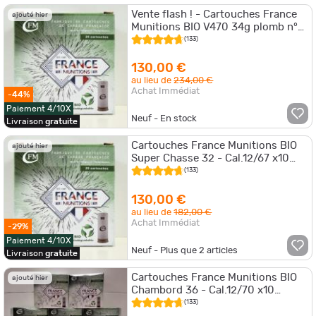
Vente flash ! - Cartouches France
ajouté hier
Munitions BIO V470 34g plomb n°4
- Cal.12/70 x10 boites
(133)
130,00 €
au lieu de
234,00 €
Achat Immédiat
-44%
Paiement 4/10X
Neuf - En stock
Livraison
gratuite
Cartouches France Munitions BIO
ajouté hier
Super Chasse 32 - Cal.12/67 x10
boites
(133)
130,00 €
au lieu de
182,00 €
Achat Immédiat
-29%
Paiement 4/10X
Neuf - Plus que
2
articles
Livraison
gratuite
Cartouches France Munitions BIO
ajouté hier
Chambord 36 - Cal.12/70 x10
boites
(133)