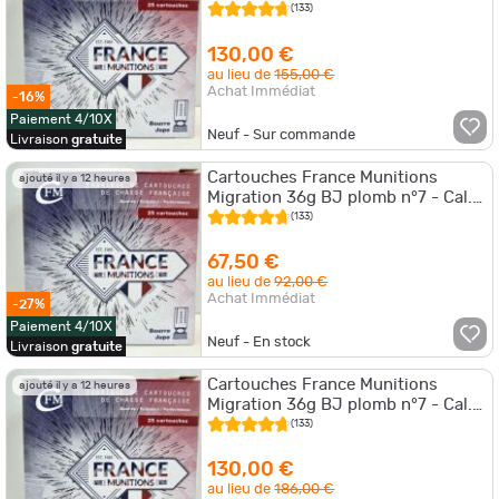
- Cal. 12/70 x10 boites
(133)
130,00 €
au lieu de
155,00 €
Achat Immédiat
-16%
Paiement 4/10X
Neuf - Sur commande
Livraison
gratuite
Cartouches France Munitions
ajouté il y a 12 heures
Migration 36g BJ plomb n°7 - Cal.
12/70 x5 boites
(133)
67,50 €
au lieu de
92,00 €
Achat Immédiat
-27%
Paiement 4/10X
Neuf - En stock
Livraison
gratuite
Cartouches France Munitions
ajouté il y a 12 heures
Migration 36g BJ plomb n°7 - Cal.
12/70 x10 boites
(133)
130,00 €
au lieu de
186,00 €