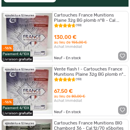
Cartouches France Munitions
ajouté il y a 12 heures
Plaine 32g BG plomb n°8 - Cal.
12/70 x10 boites
(133)
130,00 €
au lieu de
155,00 €
Achat Immédiat
-16%
Paiement 4/10X
Neuf - En stock
Livraison
gratuite
Vente flash ! - Cartouches France
ajouté il y a 12 heures
Munitions Plaine 32g BG plomb n°8
- Cal. 12/70 x5 boites
(133)
67,50 €
au lieu de
80,00 €
Achat Immédiat
-16%
Paiement 4/10X
Neuf - En stock
Livraison
gratuite
Cartouches France Munitions BIO
ajouté il y a 12 heures
Chambord 36 - Cal.12/70 x5boites