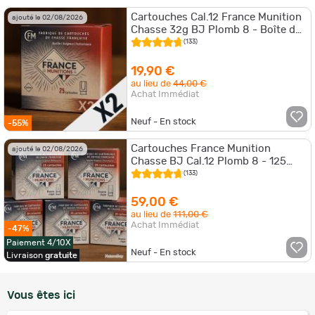
Cartouches Cal.12 France Munition
ajouté le 02/08/2026
Chasse 32g BJ Plomb 8 - Boîte de
50 - PRIX MINI
(133)
19,90 €
au lieu de
44,00 €
Achat Immédiat
Neuf - En stock
-55%
Cartouches France Munition
ajouté le 02/08/2026
Chasse BJ Cal.12 Plomb 8 - 125
cartouches
(133)
59,00 €
au lieu de
111,00 €
Achat Immédiat
-47%
Paiement 4/10X
Neuf - En stock
Livraison
gratuite
Vous êtes ici