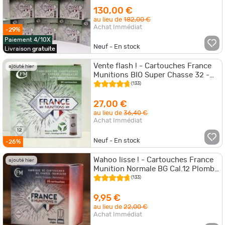
130,00 €
au lieu de
182,00 €
Achat Immédiat
-29%
Paiement 4/10X
Neuf - En stock
Livraison
gratuite
Vente flash ! - Cartouches France
ajouté hier
Munitions BIO Super Chasse 32 -
Cal.12/67 x2 boites
(133)
27,00 €
au lieu de
36,40 €
Achat Immédiat
Neuf - En stock
-26%
Wahoo lisse ! - Cartouches France
ajouté hier
Munition Normale BG Cal.12 Plomb
8 - 25 cartouches
(133)
9,95 €
au lieu de
22,00 €
Achat Immédiat