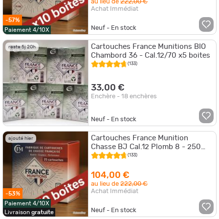
au lieu de
222,00 €
Achat Immédiat
-57%
Neuf - En stock
Paiement 4/10X
Cartouches France Munitions BIO
reste 5j 20h
Chambord 36 - Cal.12/70 x5 boites
(133)
33,00 €
Enchère - 18 enchères
Neuf - En stock
Cartouches France Munition
ajouté hier
Chasse BJ Cal.12 Plomb 8 - 250
cartouches
(133)
104,00 €
au lieu de
222,00 €
Achat Immédiat
-53%
Paiement 4/10X
Neuf - En stock
Livraison
gratuite