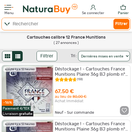
Menu
Se connecter
Panier
Filtrer
Cartouches calibre 12 France Munitions
( 27 annonces )
Filtrer
Tri :
Déstockage ! - Cartouches France
ajouté il y a 12 heures
Munitions Plaine 36g BJ plomb n°6
- Cal. 12/70 x5 boites
(133)
67,50 €
au lieu de
80,00 €
Achat Immédiat
-16%
Paiement 4/10X
Neuf - Sur commande
Livraison
gratuite
Déstockage ! - Cartouches France
ajouté il y a 12 heures
Munitions Plaine 36g BJ plomb n°6