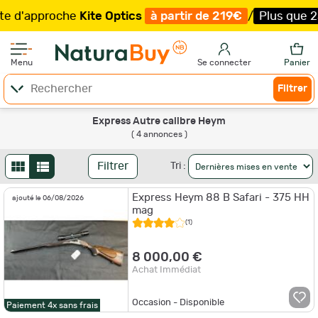
 d'approche
Kite Optics
à partir de 219€
/
Plus que 23 
Menu
Se connecter
Panier
Filtrer
Express Autre calibre Heym
( 4 annonces )
Filtrer
Tri :
Express Heym 88 B Safari - 375 HH
ajouté le 06/08/2026
mag
(1)
8 000,00 €
Achat Immédiat
Occasion - Disponible
Paiement 4x sans frais