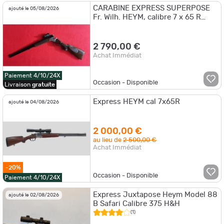
CARABINE EXPRESS SUPERPOSE
ajouté le 05/08/2026
Fr. Wilh. HEYM, calibre 7 x 65 R
avec un viseur AIMPOINT Micro H2
neuf
2 790,00 €
Achat Immédiat
Paiement 4/10/24X
Occasion - Disponible
Livraison
gratuite
Express HEYM cal 7x65R
ajouté le 04/08/2026
2 000,00 €
au lieu de
2 500,00 €
Achat Immédiat
-20%
Occasion - Disponible
Paiement 4/10/24X
Express Juxtapose Heym Model 88
ajouté le 02/08/2026
B Safari Calibre 375 H&H
(1)