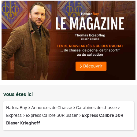
Vous êtes ici
NaturaBuy
>
Annonces de Chasse
>
Carabines de chasse
>
Express
>
Express Calibre 30R Blaser
>
Express Calibre 30R
Blaser Krieghoff