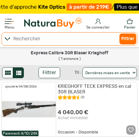
te d'approche
Kite Optics
à partir de 219€
/
Plus que 96
Menu
Se connecter
Panier
Filtrer
Express Calibre 30R Blaser Krieghoff
( 1 annonce )
Filtrer
Tri :
KRIEGHOFF TECK EXPRESS en cal
ajouté le 04/08/2026
30R BLASER
(2)
4 040,00 €
Achat Immédiat
Occasion - Disponible
Paiement 4/10/24X