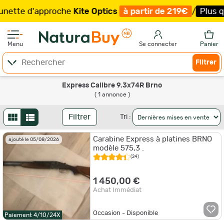
ette d'approche
Kite Optics
à partir de 219€
/
Plus que
Menu
Se connecter
Panier
Filtrer
Express Calibre 9.3x74R Brno
( 1 annonce )
Filtrer
Tri :
Carabine Express à platines BRNO
ajouté le 05/08/2026
modèle 575,3 .
(24)
1 450,00 €
Achat Immédiat
Occasion - Disponible
Paiement 4/10/24X