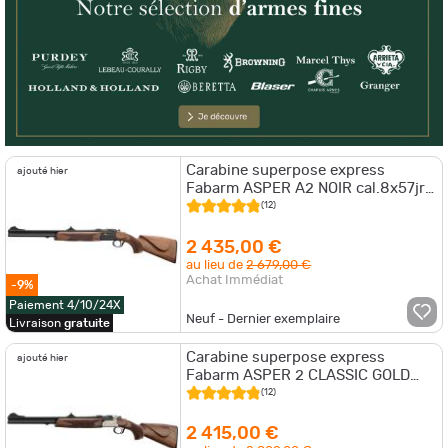
Carabine superpose express
ajouté hier
Fabarm ASPER A2 NOIR cal.8x57jrs
bois can.55cm gaucher
(12)
2 435,00 €
au lieu de
2 679,00 €
Achat Immédiat
-9%
Paiement 4/10/24X
Neuf - Dernier exemplaire
Livraison
gratuite
Carabine superpose express
ajouté hier
Fabarm ASPER 2 CLASSIC GOLD
cal.9,3x74R bois can.55cm
(12)
2 415,00 €