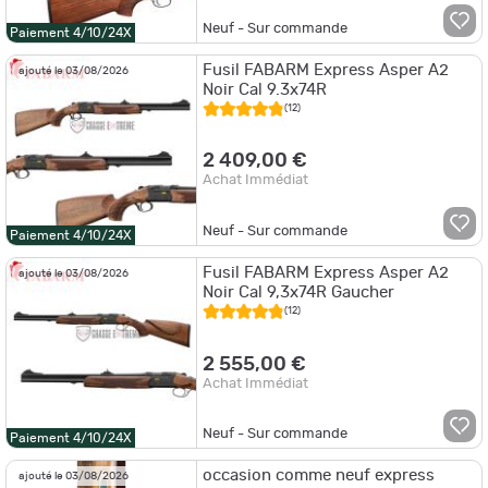
Neuf - Sur commande
Paiement 4/10/24X
Fusil FABARM Express Asper A2
ajouté le 03/08/2026
Noir Cal 9.3x74R
(12)
2 409,00 €
Achat Immédiat
Neuf - Sur commande
Paiement 4/10/24X
Fusil FABARM Express Asper A2
ajouté le 03/08/2026
Noir Cal 9,3x74R Gaucher
(12)
2 555,00 €
Achat Immédiat
Neuf - Sur commande
Paiement 4/10/24X
occasion comme neuf express
ajouté le 03/08/2026