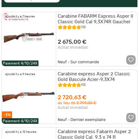
Carabine FABARM Express Asper II
ajouté il y a 7 heures
Classic Gold Cal 9,3X74R Gaucher
(12)
2 675,00 €
Achat Immédiat
Neuf - Sur commande
Paiement 4/10/24X
Carabine express Asper 2 Classic
ajouté il y a 9 heures
Gold Bascule Acier-9,3X74
(12)
2 720,63 €
au lieu de
2 799,00 €
Achat Immédiat
-3%
Neuf - Dernier exemplaire
Paiement 4/10/24X
Carabine express Fabarm Asper 2
ajouté il y a 12 heures
Classic Gold Cal. 9.3 x 74 R