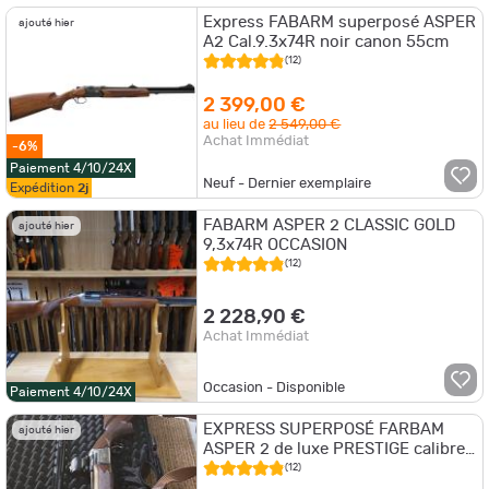
Express FABARM superposé ASPER
ajouté hier
A2 Cal.9.3x74R noir canon 55cm
(12)
2 399,00 €
au lieu de
2 549,00 €
Achat Immédiat
-6%
Paiement 4/10/24X
Neuf - Dernier exemplaire
Expédition
2j
FABARM ASPER 2 CLASSIC GOLD
ajouté hier
9,3x74R OCCASION
(12)
2 228,90 €
Achat Immédiat
Occasion - Disponible
Paiement 4/10/24X
EXPRESS SUPERPOSÉ FARBAM
ajouté hier
ASPER 2 de luxe PRESTIGE calibre
9,3x74R
(12)