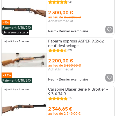
bois can.55cm droitier
(12)
2 300,00 €
au lieu de
2 529,00 €
Achat Immédiat
-9%
Paiement 4/10/24X
Neuf - Dernier exemplaire
Livraison
gratuite
Fabarm express ASPER 9.3x62
ajouté il y a 3 heures
neuf destockage
(23)
2 200,00 €
au lieu de
2 850,00 €
Achat Immédiat
-23%
Neuf - Dernier exemplaire
Paiement 4/10/24X
Carabine Blaser Série R Droitier -
ajouté il y a 4 heures
9.3 X 74 R
(12)
2 346,65 €
au lieu de
2 549,00 €