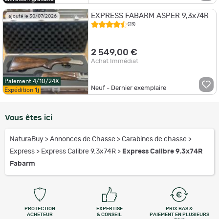
EXPRESS FABARM ASPER 9,3x74R
ajouté le 30/07/2026
(23)
2 549,00 €
Achat Immédiat
Paiement 4/10/24X
Neuf - Dernier exemplaire
Expédition
1j
Vous êtes ici
NaturaBuy
>
Annonces de Chasse
>
Carabines de chasse
>
Express
>
Express Calibre 9.3x74R
>
Express Calibre 9.3x74R
Fabarm
PROTECTION
EXPERTISE
PRIX BAS &
ACHETEUR
& CONSEIL
PAIEMENT EN PLUSIEURS