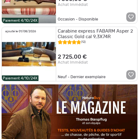
Achat Immédiat
Occasion - Disponible
Paiement 4/10/24X
Carabine express FABARM Asper 2
ajouté le 01/08/2026
Classic Gold cal 9,3X74R
(12)
2 725,00 €
Achat Immédiat
Neuf - Dernier exemplaire
Paiement 4/10/24X