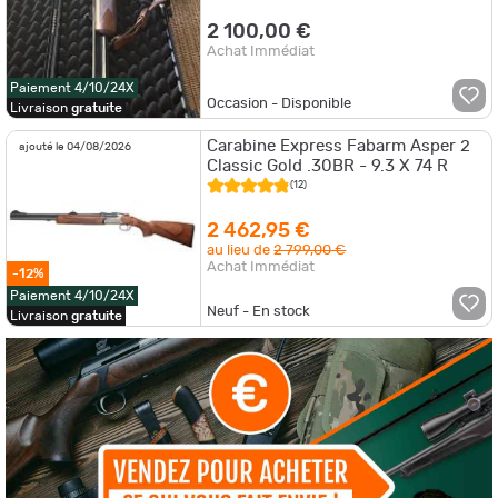
2 100,00 €
Achat Immédiat
Paiement 4/10/24X
Occasion - Disponible
Livraison
gratuite
Carabine Express Fabarm Asper 2
ajouté le 04/08/2026
Classic Gold .30BR - 9.3 X 74 R
(12)
2 462,95 €
au lieu de
2 799,00 €
Achat Immédiat
-12%
Paiement 4/10/24X
Neuf - En stock
Livraison
gratuite