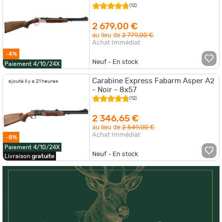
(12)
2 679,00 €
au lieu de
2 779,00 €
Achat Immédiat
-4%
Neuf - En stock
Paiement 4/10/24X
Carabine Express Fabarm Asper A2
ajouté il y a 21 heures
- Noir - 8x57
(12)
2 346,65 €
au lieu de
2 549,00 €
Achat Immédiat
-8%
Paiement 4/10/24X
Neuf - En stock
Livraison
gratuite