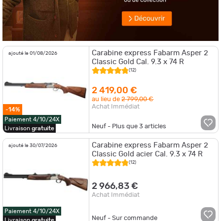
Carabine express Fabarm Asper 2
ajouté le 01/08/2026
Classic Gold Cal. 9.3 x 74 R
(12)
2 419,00 €
au lieu de
2 799,00 €
Achat Immédiat
-14%
Paiement 4/10/24X
Neuf - Plus que
3
articles
Livraison
gratuite
Carabine express Fabarm Asper 2
ajouté le 30/07/2026
Classic Gold acier Cal. 9.3 x 74 R
(12)
2 966,83 €
Achat Immédiat
Paiement 4/10/24X
Neuf - Sur commande
Livraison
gratuite