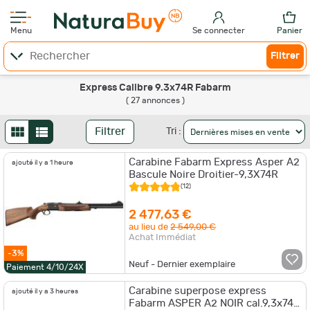
Menu
Se connecter
Panier
Filtrer
Express Calibre 9.3x74R Fabarm
( 27 annonces )
Filtrer
Tri :
Carabine Fabarm Express Asper A2
ajouté il y a 1 heure
Bascule Noire Droitier-9,3X74R
(12)
2 477,63 €
au lieu de
2 549,00 €
Achat Immédiat
-3%
Neuf - Dernier exemplaire
Paiement 4/10/24X
Carabine superpose express
ajouté il y a 3 heures
Fabarm ASPER A2 NOIR cal.9,3x74R