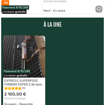
Achat Immédiat
-8%
Paiement 4/10/24X
Neuf - En stock
Livraison
gratuite
À LA UNE
Paiement 4/10/24X
Livraison
gratuite
EXPRESS SUPERPOSÉ
FARBAM ASPER 2 de luxe
PRESTIGE calibre 9,3x74R
(12)
2 100,00 €
Achat Immédiat
Occasion - Disponible