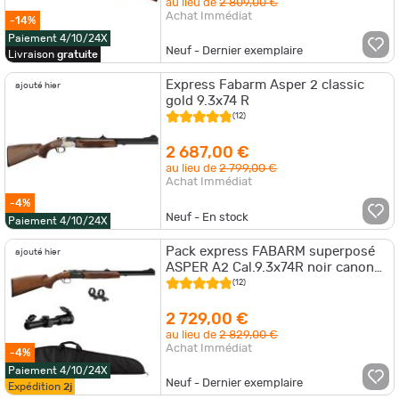
au lieu de
2 809,00 €
Achat Immédiat
-14%
Paiement 4/10/24X
Neuf - Dernier exemplaire
Livraison
gratuite
Express Fabarm Asper 2 classic
ajouté hier
gold 9.3x74 R
(12)
2 687,00 €
au lieu de
2 799,00 €
Achat Immédiat
-4%
Neuf - En stock
Paiement 4/10/24X
Pack express FABARM superposé
ajouté hier
ASPER A2 Cal.9.3x74R noir canon
55cm lunette 1-4x24 montage
(12)
fourreau
2 729,00 €
au lieu de
2 829,00 €
Achat Immédiat
-4%
Paiement 4/10/24X
Neuf - Dernier exemplaire
Expédition
2j