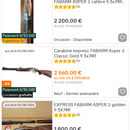
FABARM ASPER 2 calibre 9.3x74R
ANNEE 2025 TIRER 10 BALLES
(12)
2 200,00 €
Achat Immédiat
Paiement 4/10/24X
Occasion - Disponible
Expédition
1j
Carabine express FABARM Asper 2
ajouté le 02/08/2026
Classic Gold 9.3x74R
(12)
2 560,00 €
au lieu de
2 779,00 €
Achat Immédiat
-8%
Paiement 4/10/24X
Neuf - Dernier exemplaire
Livraison
gratuite
EXPRESS FABARM ASPER 2 golden
ajouté le 02/08/2026
9.3X74R
(12)
1 800,00 €