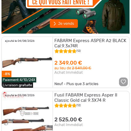
FABARM Express ASPER A2 BLACK
ajouté le 04/08/2026
Cal.9.3x74R
(12)
2 349,00 €
au lieu de
2 549,00 €
Achat Immédiat
-8%
Paiement 4/10/24X
Neuf - Plus que
3
articles
Livraison
gratuite
Fusil FABARM Express Asper II
ajouté le 03/08/2026
Classic Gold cal 9.3X74 R
(12)
2 525,00 €
Achat Immédiat