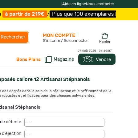
|
Aide en ligne
Nous contacter
lus que 100 exemplaires !
/
Livraison offerte et expéditi
MON COMPTE
Rechercher
S'inscrire / Se connecter
Panier
07 Aoû 2026 -
04:49:08
Magazine
Vendre
Bons Plans
aposés calibre 12 Artisanal Stéphanois
 des degrés dans le soin de la réalisation et le raffinement de la
ls robustes et efficaces pour des chasses polyvalentes.
tisanal Stéphanois
de détente
--
 d'éjection
--