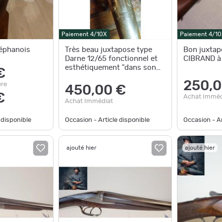
Paiement 4/10X
Paiement 4/10
téphanois
Très beau juxtapose type
Bon juxtapo
Darne 12/65 fonctionnel et
CIBRAND à
esthétiquement "dans son
€
jus"
250,0
ère
450,00 €
€
Achat Imméd
Achat Immédiat
 disponible
Occasion - Article disponible
Occasion - Ar
ajouté hier
ajouté hier