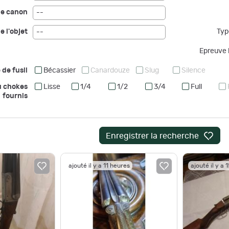
de canon
--
e l'objet
Typ
--
Epreuve b
 de fusil
Bécassier
Canardouze
Slug
Silence
u chokes
Lisse
1/4
1/2
3/4
Full
fournis
Enregistrer la recherche
ajouté il y a 11 heures
ajouté il y a 