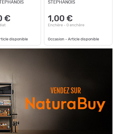
TEPHANOIS
STEPHANOIS
0 €
1,00 €
iat
Enchère - 0 enchère
ticle disponible
Occasion - Article disponible