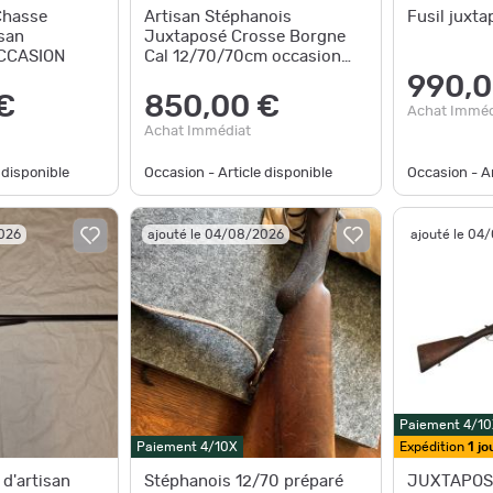
Chasse
Artisan Stéphanois
san
Juxtaposé Crosse Borgne
OCCASION
Cal 12/70/70cm occasion
4273
990,0
€
850,00 €
Achat Imméd
Achat Immédiat
 disponible
Occasion - Article disponible
Occasion - Ar
2026
ajouté le 04/08/2026
ajouté le 04
Paiement 4/10
Paiement 4/10X
Expédition
1 jo
 d'artisan
Stéphanois 12/70 préparé
JUXTAPOSE