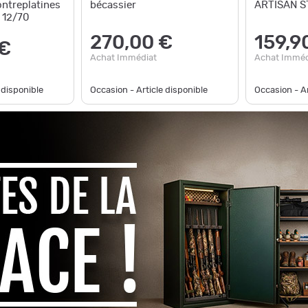
ontreplatines
bécassier
ARTISAN S
l 12/70
270,00 €
159,9
 €
Achat Immédiat
Achat Imméd
 disponible
Occasion - Article disponible
Occasion - Ar