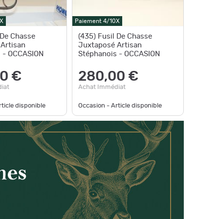
X
Paiement 4/10X
l De Chasse
(435) Fusil De Chasse
Artisan
Juxtaposé Artisan
s - OCCASION
Stéphanois - OCCASION
0 €
280,00 €
iat
Achat Immédiat
ticle disponible
Occasion - Article disponible