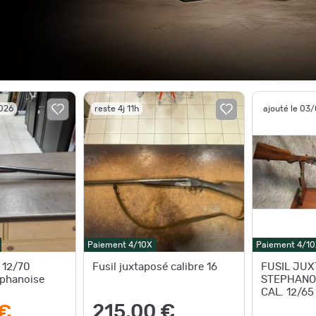
2026
reste 4j 11h
ajouté le 03
Paiement 4/10X
Paiement 4/10
 12/70
Fusil juxtaposé calibre 16
FUSIL JUX
ephanoise
STEPHANO
CAL. 12/65
215,00 €
 €