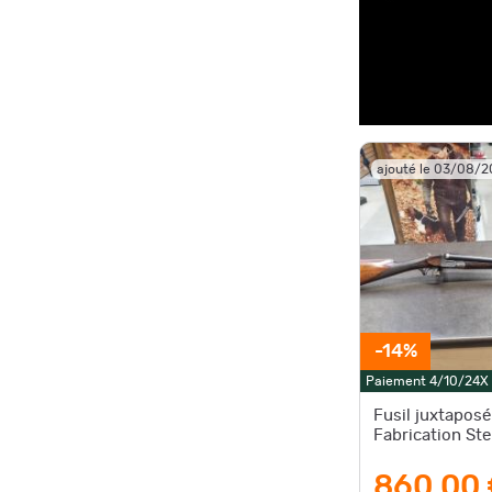
ajouté le 03/08/
-14%
Paiement 4/10/24X
Fusil juxtaposé
Fabrication St
860,00