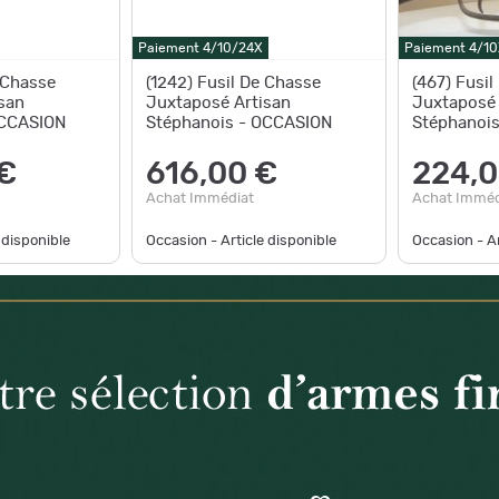
Paiement 4/10/24X
Paiement 4/10
 Chasse
(1242) Fusil De Chasse
(467) Fusi
san
Juxtaposé Artisan
Juxtaposé 
OCCASION
Stéphanois - OCCASION
Stéphanoi
€
616,00 €
224,0
Achat Immédiat
Achat Imméd
 disponible
Occasion - Article disponible
Occasion - Ar