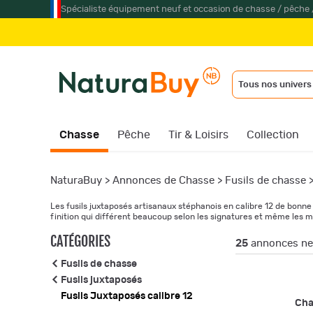
Spécialiste équipement neuf et occasion de chasse / pêche 
Jumelles
Tous nos univers
Chasse
Pêche
Tir & Loisirs
Collection
NaturaBuy
>
Annonces de Chasse
>
Fusils de chasse
Les fusils juxtaposés artisanaux stéphanois en calibre 12 de bonne o
finition qui différent beaucoup selon les signatures et même les m
CATÉGORIES
25
annonces neu
Fusils de chasse
Fusils juxtaposés
Fusils Juxtaposés calibre 12
Ch