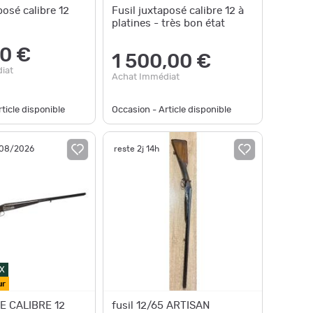
Fusil juxtaposé calibre 12
Fusil juxtaposé calibre 12 à
platines - très bon état
0 €
1 500,00 €
iat
Achat Immédiat
ticle disponible
Occasion - Article disponible
/08/2026
reste 2j 14h
X
ur
 CALIBRE 12
fusil 12/65 ARTISAN