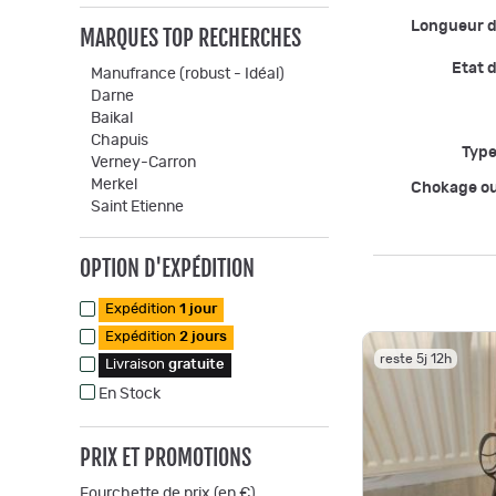
Longueur 
MARQUES TOP RECHERCHES
Etat d
Manufrance (robust - Idéal)
Darne
Baikal
Chapuis
Type
Verney-Carron
Merkel
Chokage o
Saint Etienne
OPTION D'EXPÉDITION
Expédition
1 jour
Expédition
2 jours
reste 5j 12h
Livraison
gratuite
En Stock
PRIX ET PROMOTIONS
Fourchette de prix (en €)