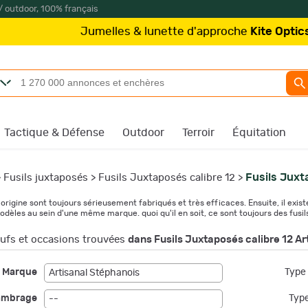
/ outdoor, 100% français
 & lunette d'approche
Kite Optics
à partir de 219€
/
P
Tactique & Défense
Outdoor
Terroir
Équitation
Fusils Juxt
>
Fusils juxtaposés
>
Fusils Juxtaposés calibre 12
>
rigine sont toujours sérieusement fabriqués et très efficaces. Ensuite, il existe
odèles au sein d'une même marque. quoi qu'il en soit, ce sont toujours des fusi
fs et occasions trouvées
dans Fusils Juxtaposés calibre 12 Ar
Marque
Type 
Artisanal Stéphanois
ambrage
Type
--