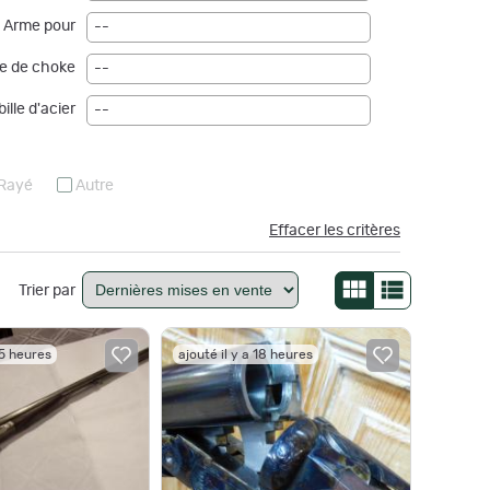
Arme pour
--
e de choke
--
ille d'acier
--
Rayé
Autre
Effacer les critères
Trier par
15 heures
ajouté il y a 18 heures