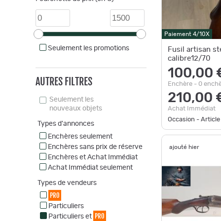
Paiement 4/10X
Seulement les promotions
Fusil artisan s
calibre12/70
100,00 
AUTRES FILTRES
Enchère - 0 ench
210,00 
Seulement les
nouveaux objets
Achat Immédiat
Occasion - Article
Types d'annonces
Enchères seulement
Enchères sans prix de réserve
ajouté hier
Enchères et Achat Immédiat
Achat Immédiat seulement
Types de vendeurs
PRO
Particuliers
PRO
Particuliers et