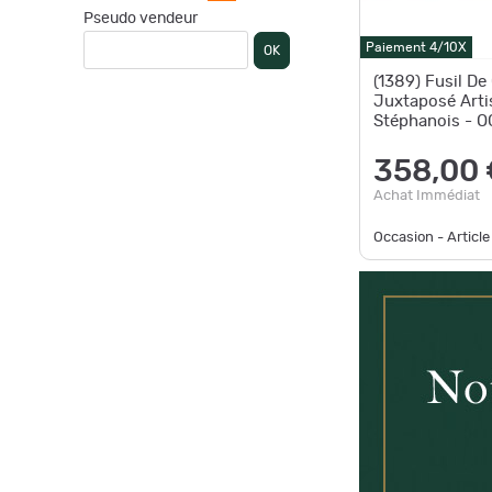
Pseudo vendeur
Paiement 4/10X
OK
(1389) Fusil De
Juxtaposé Arti
Stéphanois - 
358,00 
Achat Immédiat
Occasion - Article