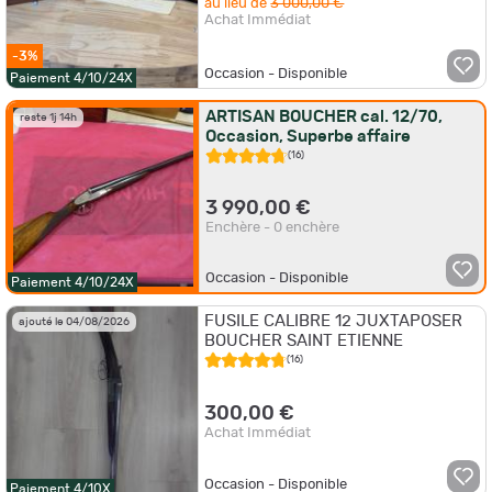
au lieu de
3 000,00 €
Achat Immédiat
-3%
Occasion - Disponible
Paiement 4/10/24X
ARTISAN BOUCHER cal. 12/70,
reste 1j 14h
Occasion, Superbe affaire
(16)
3 990,00 €
Enchère - 0 enchère
Occasion - Disponible
Paiement 4/10/24X
FUSILE CALIBRE 12 JUXTAPOSER
ajouté le 04/08/2026
BOUCHER SAINT ETIENNE
(16)
300,00 €
Achat Immédiat
Occasion - Disponible
Paiement 4/10X