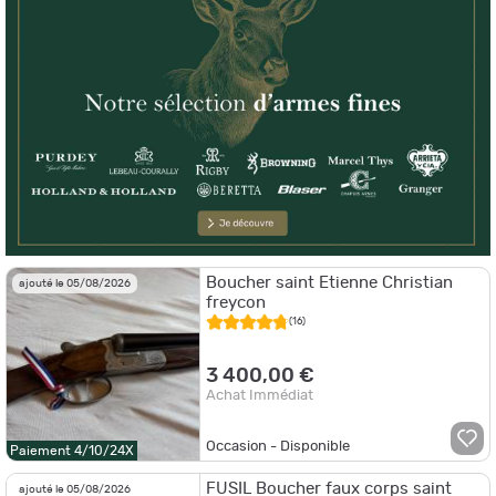
Boucher saint Etienne Christian
ajouté le 05/08/2026
freycon
(16)
3 400,00 €
Achat Immédiat
Occasion - Disponible
Paiement 4/10/24X
FUSIL Boucher faux corps saint
ajouté le 05/08/2026