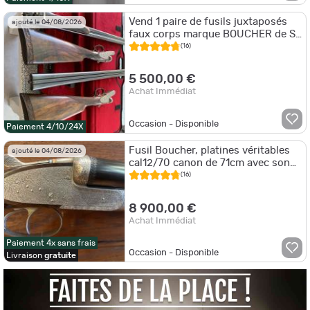
Vend 1 paire de fusils juxtaposés
ajouté le 04/08/2026
faux corps marque BOUCHER de St
ETIENNE
(16)
5 500,00 €
Achat Immédiat
Occasion - Disponible
Paiement 4/10/24X
Fusil Boucher, platines véritables
ajouté le 04/08/2026
cal12/70 canon de 71cm avec son
deuxième canon de 81cm.
(16)
8 900,00 €
Achat Immédiat
Paiement 4x sans frais
Occasion - Disponible
Livraison
gratuite