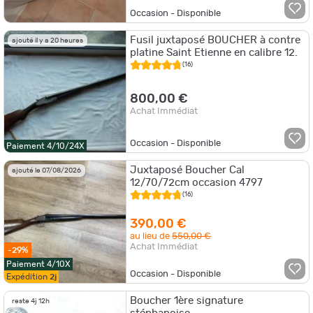
Occasion - Disponible
Fusil juxtaposé BOUCHER à contre
ajouté il y a 20 heures
platine Saint Etienne en calibre 12.
(16)
800,00 €
Achat Immédiat
Occasion - Disponible
Paiement 4/10/24X
Juxtaposé Boucher Cal
ajouté le 07/08/2026
12/70/72cm occasion 4797
(16)
390,00 €
au lieu de
550,00 €
Achat Immédiat
-29%
Paiement 4/10X
Occasion - Disponible
Expédition
2j
Boucher 1ère signature
reste 4j 12h