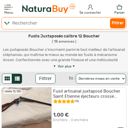
Menu
Se connecter
Panier
Filtrer
Fusils Juxtaposés calibre 12 Boucher
( 18 annonces )
Les juxtaposés Boucher s'inscrivent parmi le tout meilleur de l'artisanat
stéphanois, qui maîtrise le mieux au monde les fusils à mécanisme
Anson. Confectionnés avec une grande finesse et une méticulosité
absolue, les juxtaposés Anson Boucher mériteraient une cote
Voir plus
infiniment supérieure aux niveaux constatés actuellement. Il s'agit
donc de formidables opportunités, à saisir sans attendre en occasion
Filtrer
Tri :
par tous les amateurs d'armes de haute tradition admirablement
assemblées et finies. Avec une mention particulière pour les
Fusil artisanal juxtaposé Boucher
réalisations dotées d'éjecteurs automatiques et bénéficiant de
reste 11j 12h
Saint Etienne éjecteurs crosse
gravures soignées voire mieux encore bien sûr franchement raffinées…
anglaise
(16)
1,00 €
Enchère - 0 enchère