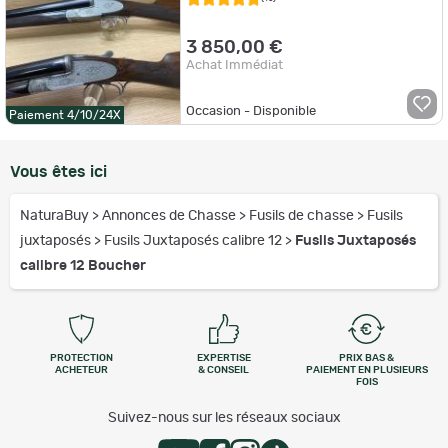
3 850,00 €
Achat Immédiat
Occasion - Disponible
Paiement 4/10/24X
Vous êtes ici
NaturaBuy
>
Annonces de Chasse
>
Fusils de chasse
>
Fusils
juxtaposés
>
Fusils Juxtaposés calibre 12
>
Fusils Juxtaposés
calibre 12 Boucher
PROTECTION
EXPERTISE
PRIX BAS &
ACHETEUR
& CONSEIL
PAIEMENT EN PLUSIEURS
FOIS
Suivez-nous sur les réseaux sociaux