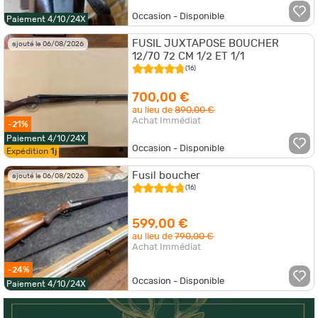
Occasion - Disponible
Paiement 4/10/24X
FUSIL JUXTAPOSE BOUCHER
ajouté le 06/08/2026
12/70 72 CM 1/2 ET 1/1
(16)
700,00 €
au lieu de
890,00 €
Achat Immédiat
-21%
Paiement 4/10/24X
Occasion - Disponible
Expédition
1j
Fusil boucher
ajouté le 06/08/2026
(16)
599,00 €
au lieu de
790,00 €
Achat Immédiat
-24%
Occasion - Disponible
Paiement 4/10/24X