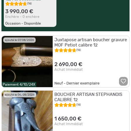
Superbe affaire
(16)
3 990,00 €
Enchère - 0 enchère
Occasion - Disponible
Juxtapose artisan boucher gravure
ajouté le 07/08/2026
MOF Petiot calibre 12
(16)
2 690,00 €
Achat Immédiat
Neuf - Dernier exemplaire
Paiement 4/10/24X
BOUCHER ARTISAN STEPHANOIS
ajouté le 06/08/2026
CALIBRE 12
(16)
1 650,00 €
Achat Immédiat