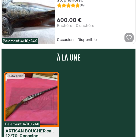
stéphanoise
(16)
600,00 €
Enchère - 0 enchère
Occasion - Disponible
Paiement 4/10/24X
À LA UNE
reste 1j 14h
Paiement 4/10/24X
ARTISAN BOUCHER cal.
12/70, Occasion,