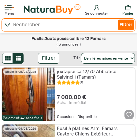
Menu
Se connecter
Panier
Filtrer
Fusils Juxtaposés calibre 12 Famars
( 3 annonces )
Filtrer
Tri :
juxtapsé cal12/70 Abbiatico
ajouté le 05/08/2026
Salvinelli (Famars)
(1)
7 000,00 €
Achat Immédiat
Occasion - Disponible
Paiement 4x sans frais
Fusil à platines Armi Famars
ajouté le 04/08/2026
Castore Chiens Extérieur