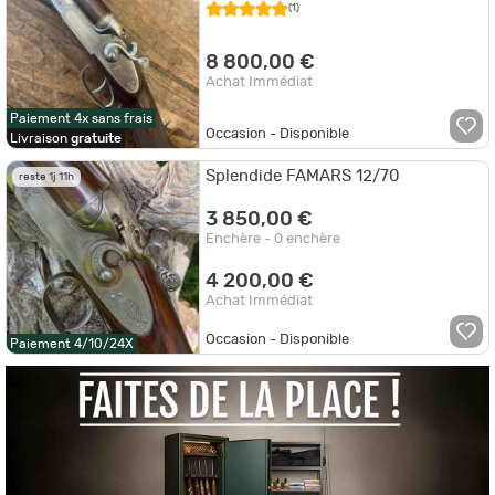
Réarmement Automatique cal
(1)
12/70.
8 800,00 €
Achat Immédiat
Paiement 4x sans frais
Occasion - Disponible
Livraison
gratuite
Splendide FAMARS 12/70
reste 1j 11h
3 850,00 €
Enchère - 0 enchère
4 200,00 €
Achat Immédiat
Occasion - Disponible
Paiement 4/10/24X