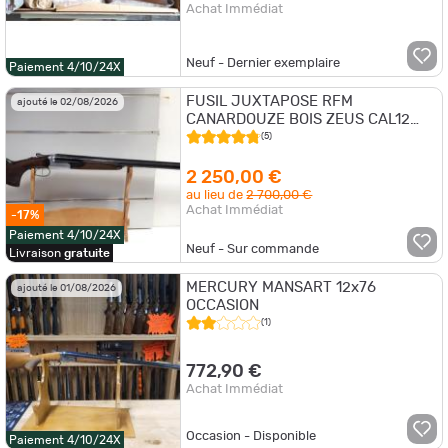
Achat Immédiat
Neuf - Dernier exemplaire
Paiement 4/10/24X
FUSIL JUXTAPOSE RFM
ajouté le 02/08/2026
CANARDOUZE BOIS ZEUS CAL12
CH89 CAN 81
(5)
2 250,00 €
au lieu de
2 700,00 €
Achat Immédiat
-17%
Paiement 4/10/24X
Neuf - Sur commande
Livraison
gratuite
MERCURY MANSART 12x76
ajouté le 01/08/2026
OCCASION
(1)
772,90 €
Achat Immédiat
Occasion - Disponible
Paiement 4/10/24X