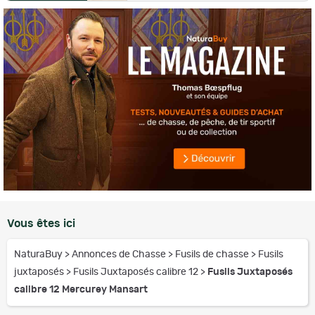
Vous êtes ici
NaturaBuy
>
Annonces de Chasse
>
Fusils de chasse
>
Fusils
juxtaposés
>
Fusils Juxtaposés calibre 12
>
Fusils Juxtaposés
calibre 12 Mercurey Mansart