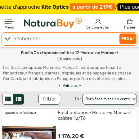
te d'approche
Kite Optics
à partir de 219€
/
Plus que 9
Menu
Se connecter
Panier
Filtrer
Fusils Juxtaposés calibre 12 Mercurey Mansart
( 3 annonces )
Les fusils juxtaposés Mercurey-Mansart, marque appartenant à
l'importateur français d'armes, d'optiques et de bagagerie de chasse
Cor Caroli, sont fabriqués en Espagne par l'un des ateliers les plus
rigoureux du pays. Ces fusils Mercurey Mansart de style résolument
Voir plus
"classique anglais" n'affichent toutefois aucune prétention excessive.
Convenablement assemblées et finies, elles constituent de bonnes
Filtrer
Tri :
"machines à tirer", agréables à utiliser et tout à fait efficaces. En neuf et
plus encore bien sûr en occasion, les juxtaposés Mercurey-Mansart
Fusil juxtaposé Mercurey Mansart
offrent la possibilité d'acquérir une arme fiable, robuste et vieillissant
ajouté le 03/08/2026
calibre 12/76
bien à prix particulièrement raisonnable.
1 176,20 €