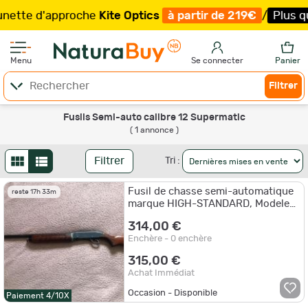
ette d'approche
Kite Optics
à partir de 219€
/
Plus que
Menu
Se connecter
Panier
Filtrer
Fusils Semi-auto calibre 12 Supermatic
( 1 annonce )
Filtrer
Tri :
Fusil de chasse semi-automatique
reste 17h 33m
marque HIGH-STANDARD, Modele
SUPERMATIC DELUXE C1200 de
314,00 €
calibre 12
Enchère - 0 enchère
315,00 €
Achat Immédiat
Occasion - Disponible
Paiement 4/10X