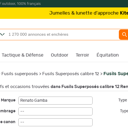
/ outdoor, 100% français
Jumelles & lunette d'approche
Kite Optic
Tactique & Défense
Outdoor
Terroir
Équitation
Fusils Sup
>
Fusils superposés
>
Fusils Superposés calibre 12
>
s et occasions trouvées
dans Fusils Superposés calibre 12 R
Marque
Type 
Renato Gamba
ambrage
Type
--
de canon
--