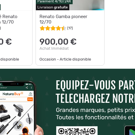
Paiement 4/10/24X
Livraison
gratuite
é Renato
Renato Gamba pioneer
 12/70
12/70
)
(
17
)
0 €
900,00 €
Achat Immédiat
 disponible
Occasion - Article disponible