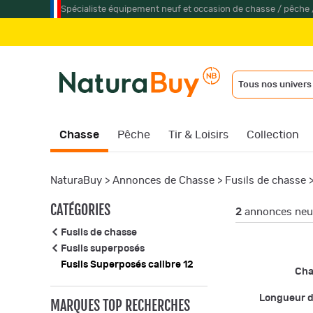
Spécialiste équipement neuf et occasion de chasse / pêche 
Tous nos univers
Chasse
Pêche
Tir & Loisirs
Collection
NaturaBuy
>
Annonces de Chasse
>
Fusils de chasse
CATÉGORIES
2
annonces neuf
Fusils de chasse
Fusils superposés
Fusils Superposés calibre 12
Ch
Longueur 
MARQUES TOP RECHERCHES