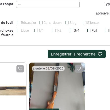
e l'objet
Typ
--
Epreuve b
 de fusil
Bécassier
Canardouze
Slug
Silence
u chokes
Lisse
1/4
1/2
3/4
Full
fournis
Enregistrer la recherche
ajouté le 02/08/2026