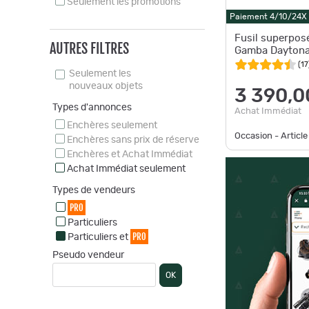
Seulement les promotions
Paiement 4/10/24X
Fusil superpos
AUTRES FILTRES
Gamba Daytona
(
17
Seulement les
nouveaux objets
3 390,0
Types d'annonces
Achat Immédiat
Enchères seulement
Occasion - Article
Enchères sans prix de réserve
Enchères et Achat Immédiat
Achat Immédiat seulement
Types de vendeurs
PRO
Particuliers
PRO
Particuliers et
Pseudo vendeur
OK