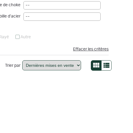
e de choke
--
ille d'acier
--
Rayé
Autre
Effacer les critères
Trier par