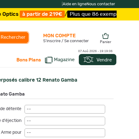
|
Aide en ligne
Nous contacter
s
à partir de 219€
/
Plus que 86 exemplaires !
/
Livrais
MON COMPTE
Rechercher
S'inscrire / Se connecter
Panier
07 Aoû 2026 -
19:19:07
Magazine
Vendre
Bons Plans
erposés calibre 12 Renato Gamba
enato Gamba
de détente
--
 d'éjection
--
Arme pour
--