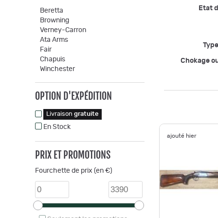
Etat d
Beretta
Browning
Verney-Carron
Ata Arms
Type
Fair
Chapuis
Chokage o
Winchester
OPTION D'EXPÉDITION
Livraison
gratuite
En Stock
ajouté hier
PRIX ET PROMOTIONS
Fourchette de prix (en €)