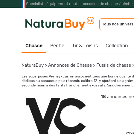
Spécialiste équipement neuf et occasion de chasse / pêche 
Tous nos univers
Chasse
Pêche
Tir & Loisirs
Collection
NaturaBuy
>
Annonces de Chasse
>
Fusils de chasse
Les superposés Verney-Carron associent tous une bonne qualité de 
dédiées au beaucoup plus répandu calibre 12, y ajoutent un agrém
seconde main à des tarifs franchement excessifs. Singulièrement 
18
annonces neu
Ch