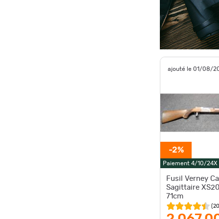
ajouté le 01/08/2
-2%
Paiement 4/10/24X
Fusil Verney C
Sagittaire XS2
71cm
(
2