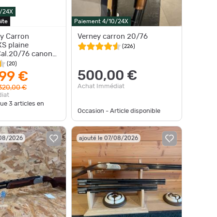
0/24X
ite
Paiement 4/10/24X
ey Carron
Verney carron 20/76
XS plaine
(
226
)
Cal.20/76 canon
(
20
)
500,00 €
,99 €
Achat Immédiat
320,00 €
iat
que
3
articles en
Occasion - Article disponible
/08/2026
ajouté le 07/08/2026