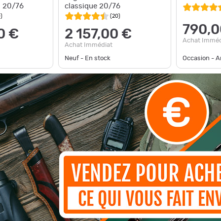
. 20/76
classique 20/76
0
)
(
20
)
790,0
0 €
2 157,00 €
Achat Imméd
Achat Immédiat
Neuf - En stock
Occasion - Ar