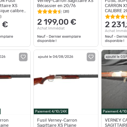
N Fusil
Verney-Carron Sagittaire XS
FUSIL SU
ttaire XS
Bécassier en 20/76
CARRON XS
ique calibre
CALIBRE 2
(
20
)
60cm
EXTRACTE
0
)
2 199,00 €
0 €
2 231
Achat Immédiat
Achat Imméd
emplaire
Neuf - Dernier exemplaire
Neuf - Derni
disponible !
disponible !
2026
ajouté le 04/08/2026
ajouté le 03
Paiement 4/10/24X
Paiement 4/1
arron
Fusil Verney-Carron
VERNEY C
laine
Sagittaire XS Plaine
SAGITTAIR