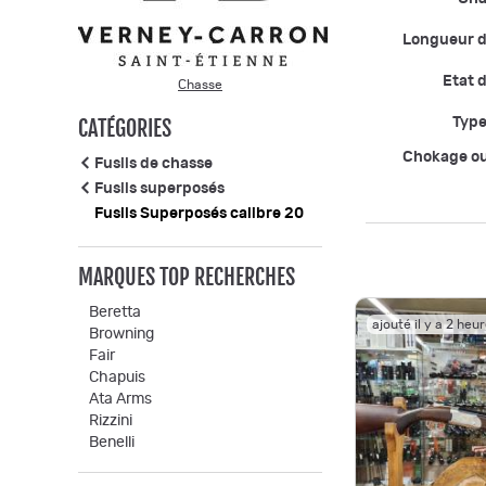
Longueur 
Etat d
Chasse
CATÉGORIES
Type
Chokage o
Fusils de chasse
Fusils superposés
Fusils Superposés calibre 20
MARQUES TOP RECHERCHES
Beretta
ajouté il y a 2 heu
Browning
Fair
Chapuis
Ata Arms
Rizzini
Benelli