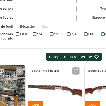
--
de canon
Typ
--
e l'objet
Epreuve b
--
 de fusil
Bécassier
Slug
u chokes
Lisse
1/4
1/2
3/4
Full
fournis
Enregistrer la recherche
res
ajouté il y a 3 heures
ajouté il y a 
-9%
-6%