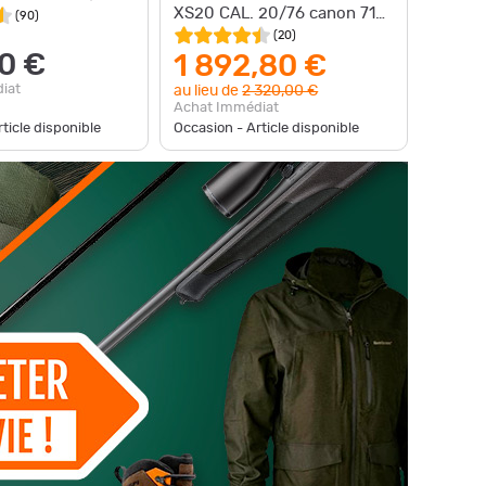
XS20 CAL. 20/76 canon 71
(
90
)
cm.
(
20
)
0 €
1 892,80 €
iat
au lieu de
2 320,00 €
Achat Immédiat
ticle disponible
Occasion - Article disponible