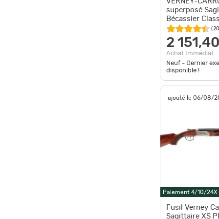
VERNEY-CARRO
superposé Sagi
Bécassier Class
20/76 canon 
(
2
2 151,4
Achat Immédiat
Neuf - Dernier ex
disponible !
ajouté le 06/08/
Paiement 4/10/24X
Fusil Verney C
Sagittaire XS P