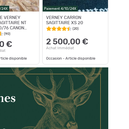
0/24X
Paiement 4/10/24X
E VERNEY
VERNEY CARRON
GITTAIRE NT
SAGITTAIRE XS 20
0/76 CANON
(
20
)
(
90
)
2 500,00 €
0 €
Achat Immédiat
iat
ticle disponible
Occasion - Article disponible