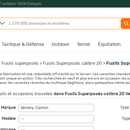
/ outdoor, 100% français
Tactique & Défense
Outdoor
Terroir
Équitation
Fusils Sup
>
Fusils superposés
>
Fusils Superposés calibre 20
>
fabrication et une redoutable efficacité sur le terrain. Les variantes chambré
ent unique en action. Très recherchés en neuf et plus encore en occasion, les 
pour les variantes récentes du mythique Sagittaire, alors quelquefois même plu
fs et occasions trouvées
dans Fusils Superposés calibre 20 
Marque
Type 
Verney-Carron
Modèle
Type
--
ambrage