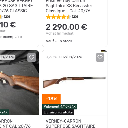
PERPOSE VERNEY
Fusil Verney Carron
 20 SAGITTAIRE
Sagittaire XS Bécassier
0/76 CLASSIC
Classique - Cal. 20/76
UR
(
20
)
(
20
)
,10 €
2 290,00 €
iat
Achat Immédiat
er exemplaire
Neuf - En stock
/08/2026
ajouté le 02/08/2026
-18%
Paiement 4/10/24X
0/24X
Livraison
gratuite
ARRON
VERNEY-CARRON
E NT CAL 20/76
SUPERPOSÉ SAGITTAIRE