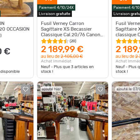
Paiement 4/10/24X
Paiement 4/1
Livraison
gratuite
Livraison
gratu
ON
Fusil Verney Carron
Fusil Vern
S20 OCCASION
Sagittaire XS Becassier
Sagittaire 
Classique Cal.20/76 Canon
classique 
0
)
de 60Cm canon du bas
de 71Cm
(
20
)
rayée
2 189,99 €
2 189
0 €
au lieu de
2 405,00 €
au lieu de
2 
Achat Immédiat
Achat Imméd
Neuf - Plus que
3
articles en
Neuf - Plus 
 disponible
stock !
stock !
ajouté hier
ajouté le 07