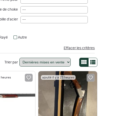
--
e de choke
--
ille d'acier
--
Rayé
Autre
Effacer les critères
Trier par
3 heures
ajouté il y a 23 heures