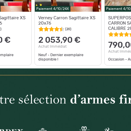
Paiement 4/10/24X
Paiement 4/1
Sagittaire XS
Verney Carron Sagittaire XS
SUPERPOS
6
20x76
CARRON SA
CALIBRE 2
0
)
(
20
)
66CM
0 €
2 053,90 €
790,0
Achat Immédiat
Achat Imméd
emplaire
Neuf - Dernier exemplaire
disponible !
Occasion - Ar