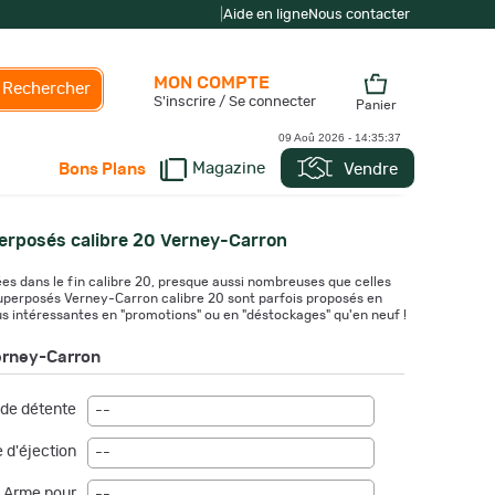
|
Aide en ligne
Nous contacter
MON COMPTE
Rechercher
S'inscrire / Se connecter
Panier
09 Aoû 2026 -
14:35:38
Magazine
Vendre
Bons Plans
erposés calibre 20 Verney-Carron
es dans le fin calibre 20, presque aussi nombreuses que celles
superposés Verney-Carron calibre 20 sont parfois proposés en
s intéressantes en "promotions" ou en "déstockages" qu'en neuf !
Verney-Carron
de détente
--
 d'éjection
--
Arme pour