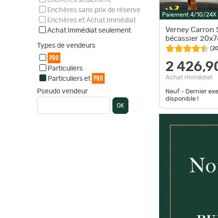
Enchères seulement
Enchères sans prix de réserve
Paiement 4/10/24X
Enchères et Achat Immédiat
Verney Carron 
Achat Immédiat seulement
bécassier 20x7
Types de vendeurs
(
2
PRO
2 426,9
Particuliers
PRO
Achat Immédiat
Particuliers et
Pseudo vendeur
Neuf - Dernier ex
disponible !
OK