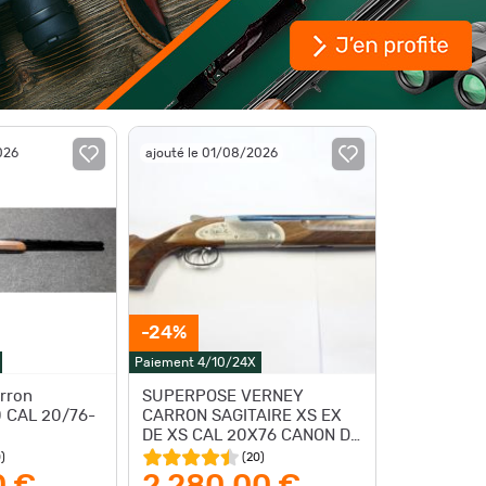
026
ajouté le 01/08/2026
-24%
Paiement 4/10/24X
arron
SUPERPOSE VERNEY
0 CAL 20/76-
CARRON SAGITAIRE XS EX
DE XS CAL 20X76 CANON DE
71CM INTERCHOKE
0
)
(
20
)