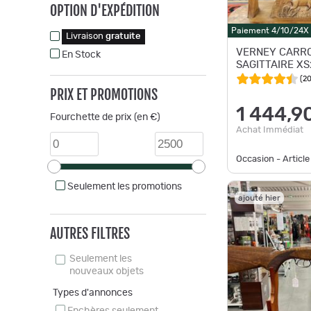
OPTION D'EXPÉDITION
Paiement 4/10/24X
Livraison
gratuite
VERNEY CARR
En Stock
SAGITTAIRE X
(
2
PRIX ET PROMOTIONS
1 444,9
Fourchette de prix (en €)
Achat Immédiat
Occasion - Article
Seulement les promotions
ajouté hier
AUTRES FILTRES
Seulement les
nouveaux objets
Types d'annonces