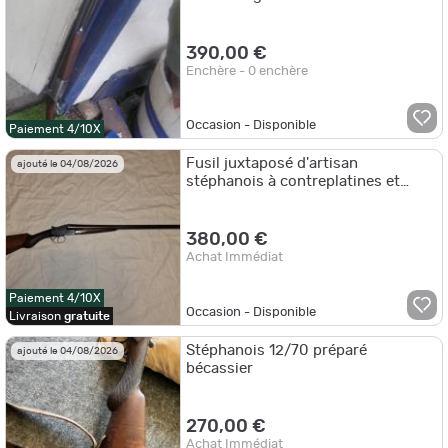
390,00 €
Enchère - 0 enchère
Occasion - Disponible
Paiement 4/10X
Fusil juxtaposé d'artisan
ajouté le 04/08/2026
stéphanois à contreplatines et
éjecteurs cal 12/70
380,00 €
Achat Immédiat
Paiement 4/10X
Occasion - Disponible
Livraison
gratuite
Stéphanois 12/70 préparé
ajouté le 04/08/2026
bécassier
270,00 €
Achat Immédiat