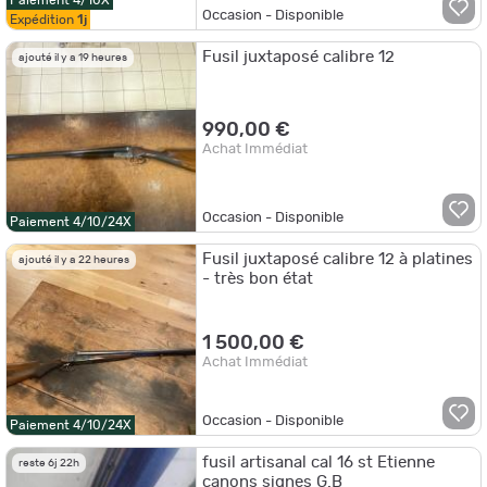
Occasion - Disponible
Expédition
1j
Fusil juxtaposé calibre 12
ajouté il y a 19 heures
990,00 €
Achat Immédiat
Occasion - Disponible
Paiement 4/10/24X
Fusil juxtaposé calibre 12 à platines
ajouté il y a 22 heures
- très bon état
1 500,00 €
Achat Immédiat
Occasion - Disponible
Paiement 4/10/24X
fusil artisanal cal 16 st Etienne
reste 6j 22h
canons signes G.B