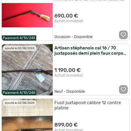
20/65 et canons de 68 cm
690,00 €
Achat Immédiat
Occasion - Disponible
Paiement 4/10/24X
Artisan stéphanois cal 16 / 70
ajouté le 02/08/2026
juxtaposés demi plein faux corps
jaspé état neuf
1 190,00 €
Achat Immédiat
Neuf - Disponible
Paiement 4/10/24X
Fusil juxtaposé calibre 12 contre
ajouté le 02/08/2026
platine
899,00 €
Achat Immédiat