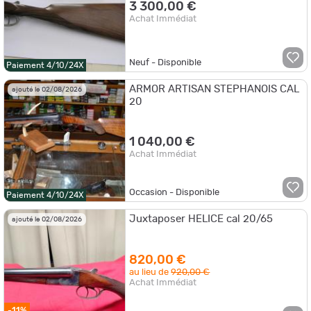
3 300,00 €
Achat Immédiat
Neuf - Disponible
Paiement 4/10/24X
ARMOR ARTISAN STEPHANOIS CAL
ajouté le 02/08/2026
20
1 040,00 €
Achat Immédiat
Occasion - Disponible
Paiement 4/10/24X
Juxtaposer HELICE cal 20/65
ajouté le 02/08/2026
820,00 €
au lieu de
920,00 €
Achat Immédiat
-11%