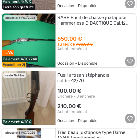
Paiement 4/10X
Occasion - Disponible
Livraison
gratuite
RARE Fusil de chasse juxtaposé
ajouté le 31/07/2026
Hammerless DIDACTIQUE Cal.12
Armurerie COMTE à AUBENAS
650,00 €
au lieu de
900,00 €
Achat Immédiat
-28%
Paiement 4/10/24X
Occasion - Disponible
Expédition
2j
Fusil artisan stéphanois
reste 7h 42m
calibre12/70
100,00 €
Enchère - 0 enchère
210,00 €
Achat Immédiat
Occasion - Disponible
Paiement 4/10X
Très beau juxtapose type Darne
ajouté le 31/07/2026