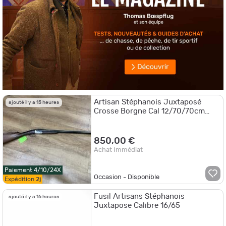
Artisan Stéphanois Juxtaposé
ajouté il y a 15 heures
Crosse Borgne Cal 12/70/70cm
occasion 4273
850,00 €
Achat Immédiat
Paiement 4/10/24X
Occasion - Disponible
Expédition
2j
Fusil Artisans Stéphanois
ajouté il y a 16 heures
Juxtapose Calibre 16/65