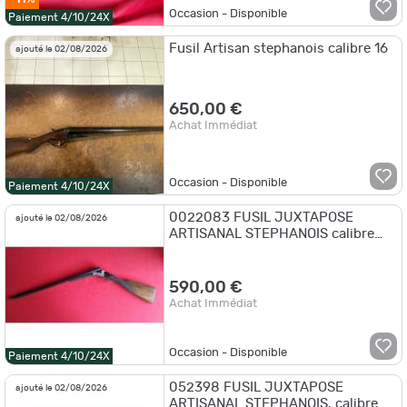
Occasion - Disponible
Paiement 4/10/24X
Fusil Artisan stephanois calibre 16
ajouté le 02/08/2026
650,00 €
Achat Immédiat
Occasion - Disponible
Paiement 4/10/24X
0022083 FUSIL JUXTAPOSE
ajouté le 02/08/2026
ARTISANAL STEPHANOIS calibre
16/65 et canons Jean BREUIL de
68 cm
590,00 €
Achat Immédiat
Occasion - Disponible
Paiement 4/10/24X
052398 FUSIL JUXTAPOSE
ajouté le 02/08/2026
ARTISANAL STEPHANOIS, calibre