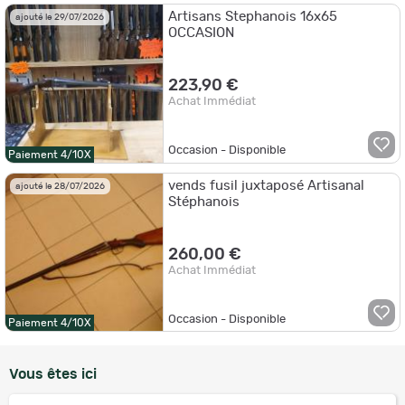
Artisans Stephanois 16x65
ajouté le 29/07/2026
OCCASION
223,90 €
Achat Immédiat
Occasion - Disponible
Paiement 4/10X
vends fusil juxtaposé Artisanal
ajouté le 28/07/2026
Stéphanois
260,00 €
Achat Immédiat
Occasion - Disponible
Paiement 4/10X
Vous êtes ici