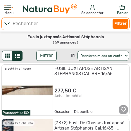
Menu
Se connecter
Panier
Filtrer
Fusils juxtaposés Artisanal Stéphanois
( 59 annonces )
Filtrer
Tri :
FUSIL JUXTAPOSE ARTISAN
ajouté il y a 1 heure
STEPHANOIS CALIBRE 16/65
OCCASION
277,50 €
Achat Immédiat
Occasion - Disponible
Paiement 4/10X
(2372) Fusil De Chasse Juxtaposé
ajouté il y a 7 heures
Artisan Stéphanois Cal.16/65 -