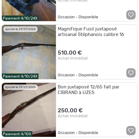
Achat Immédiat
Occasion - Disponible
Paiement 4/10/24X
Magnifique Fusil juxtaposé
ajouté le 29/07/2026
artisanal Stéphanois calibre 16
510,00 €
Achat Immédiat
Occasion - Disponible
Paiement 4/10/24X
Bon juxtaposé 12/65 fait par
ajouté le 29/07/2026
CIBRAND à UZES
250,00 €
Achat Immédiat
Occasion - Disponible
Paiement 4/10X