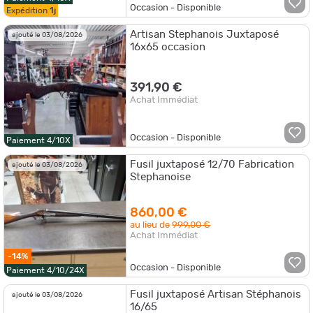
Occasion - Disponible
Expédition
1j
Artisan Stephanois Juxtaposé
ajouté le 03/08/2026
16x65 occasion
391,90 €
Achat Immédiat
Occasion - Disponible
Paiement 4/10X
Fusil juxtaposé 12/70 Fabrication
ajouté le 03/08/2026
Stephanoise
860,00 €
au lieu de
999,00 €
Achat Immédiat
-14%
Occasion - Disponible
Paiement 4/10/24X
Fusil juxtaposé Artisan Stéphanois
ajouté le 03/08/2026
16/65