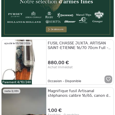
FUSIL CHASSE JUXTA. ARTISAN
ajouté le 03/08/2026
SAINT-ETIENNE 16/70 70cm Full -
3/4 - FRANCE XXè Categorie C
880,00 €
Achat Immédiat
Occasion - Disponible
Paiement 4/10/24X
Magnifique fusil Artisanal
reste 3j 05h
stéphanois calibre 16/65, canon de
70 cm
1,00 €