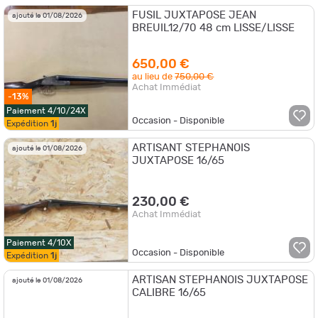
FUSIL JUXTAPOSE JEAN
ajouté le 01/08/2026
BREUIL12/70 48 cm LISSE/LISSE
650,00 €
au lieu de
750,00 €
Achat Immédiat
-13%
Paiement 4/10/24X
Occasion - Disponible
Expédition
1j
ARTISANT STEPHANOIS
ajouté le 01/08/2026
JUXTAPOSE 16/65
230,00 €
Achat Immédiat
Paiement 4/10X
Occasion - Disponible
Expédition
1j
ARTISAN STEPHANOIS JUXTAPOSE
ajouté le 01/08/2026
CALIBRE 16/65