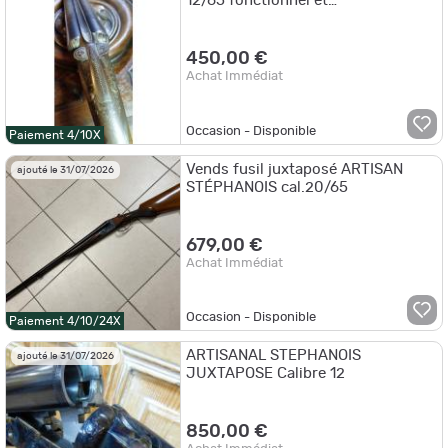
12/65 fonctionnel et
esthétiquement "dans son jus"
450,00 €
Achat Immédiat
Occasion - Disponible
Paiement 4/10X
Vends fusil juxtaposé ARTISAN
ajouté le 31/07/2026
STÉPHANOIS cal.20/65
679,00 €
Achat Immédiat
Occasion - Disponible
Paiement 4/10/24X
ARTISANAL STEPHANOIS
ajouté le 31/07/2026
JUXTAPOSE Calibre 12
850,00 €