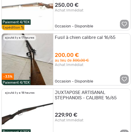
250,00 €
Achat Immédiat
Paiement 4/10X
Occasion - Disponible
Expédition
1j
Fusil à chien calibre cal 16/65
ajouté il y a 17 heures
200,00 €
au lieu de
300,00 €
Achat Immédiat
-33%
Occasion - Disponible
Paiement 4/10X
JUXTAPOSE ARTISANAL
ajouté il y a 18 heures
STEPHANOIS - CALIBRE 16/65
229,90 €
Achat Immédiat
Paiement 4/10X