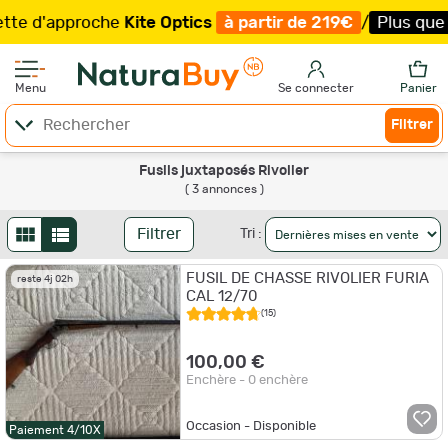
e d'approche
Kite Optics
à partir de 219€
/
Plus que 86
Menu
Se connecter
Panier
Filtrer
Fusils juxtaposés Rivolier
( 3 annonces )
Filtrer
Tri :
FUSIL DE CHASSE RIVOLIER FURIA
reste 4j 02h
CAL 12/70
(15)
100,00 €
Enchère - 0 enchère
Occasion - Disponible
Paiement 4/10X