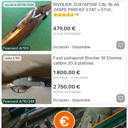
RIVOLIER JUXTAPOSE CAL 16-65
ajouté le 05/08/2026
JASPE PARFAIT ETAT + ETUI
JAMBON - TRES BEL ETAT ***
(15)
479,00 €
Achat Immédiat
Occasion - Disponible
Paiement 4/10X
Fusil juxtaposé Rivolier St Etienne
reste 1j 15h
calibre 20 à platines
1 800,00 €
Enchère - 0 enchère
2 750,00 €
Achat Immédiat
Occasion - Disponible
Paiement 4/10/24X