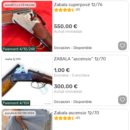
Zabala superposé 12/76
ajouté il y a 23 heures
(21)
550,00 €
Achat Immédiat
Occasion - Disponible
Paiement 4/10/24X
ZABALA "ascensio" 12/70
reste 3j 07h
1,00 €
Enchère - 0 enchère
300,00 €
Achat Immédiat
Occasion - Disponible
Paiement 4/10X
Zabala ascensio 12/70
ajouté le 03/08/2026
(21)