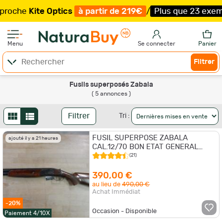
oche
Kite Optics
à partir de 219€
/
Plus que 23 exemplai
Menu
Se connecter
Panier
Filtrer
Fusils superposés Zabala
( 5 annonces )
Filtrer
Tri :
FUSIL SUPERPOSE ZABALA
ajouté il y a 21 heures
CAL.12/70 BON ETAT GENERAL
OCCASION
(21)
390,00 €
au lieu de
490,00 €
Achat Immédiat
-20%
Occasion - Disponible
Paiement 4/10X