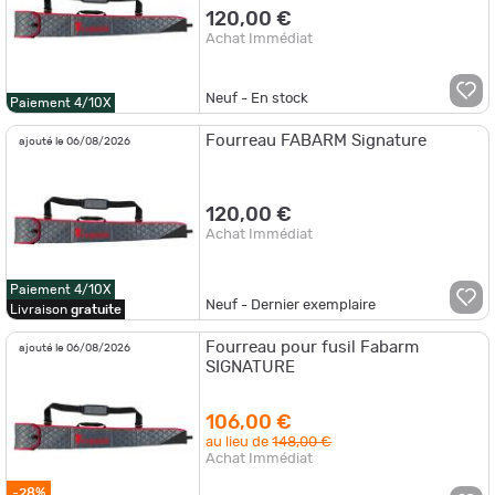
120,00 €
Achat Immédiat
Neuf - En stock
Paiement 4/10X
Fourreau FABARM Signature
ajouté le 06/08/2026
120,00 €
Achat Immédiat
Paiement 4/10X
Neuf - Dernier exemplaire
Livraison
gratuite
Fourreau pour fusil Fabarm
ajouté le 06/08/2026
SIGNATURE
106,00 €
au lieu de
148,00 €
Achat Immédiat
-28%