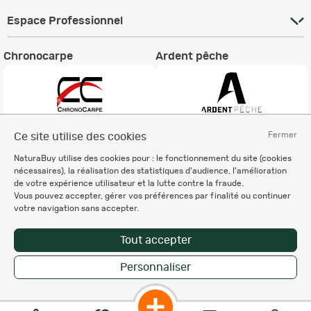
Espace Professionnel
Chronocarpe
Ardent pêche
Fermer
Ce site utilise des cookies
Informations légales
NaturaBuy utilise des cookies pour : le fonctionnement du site (cookies
Charte éthique
nécessaires), la réalisation des statistiques d'audience, l'amélioration
Mentions légales
de votre expérience utilisateur et la lutte contre la fraude.
Vous pouvez accepter, gérer vos préférences par finalité ou continuer
Règlement & Conditions d'utilisation
votre navigation sans accepter.
Politique de protection
des données personnelles
Tout accepter
Personnalisation des cookies
Personnaliser
Enregistrer la recherche
Copyright © 2007-2026 NaturaBuy. Tous droits réservés. N°CNIL: 1239459.
Les marques commerciales mentionnées appartiennent à leurs propriétaires
respectifs in 0.064 s