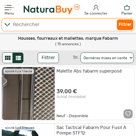
Menu
Se connecter
Panier
Filtrer
Housses, fourreaux et mallettes, marque Fabarm
( 15 annonces )
Filtrer
Tri :
Malette Abs fabarm superposé
ajouté il y a 1 heure
39,00 €
Achat Immédiat
Neuf - Disponible
Sac Tactical Fabarm Pour Fusil A
ajouté il y a 3 heures
Pompe STF12