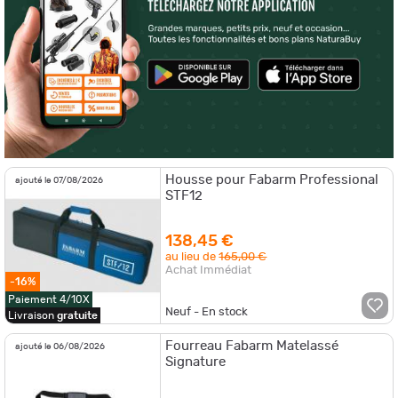
Housse pour Fabarm Professional
ajouté le 07/08/2026
STF12
138,45 €
au lieu de
165,00 €
Achat Immédiat
-16%
Paiement 4/10X
Neuf - En stock
Livraison
gratuite
Fourreau Fabarm Matelassé
ajouté le 06/08/2026
Signature