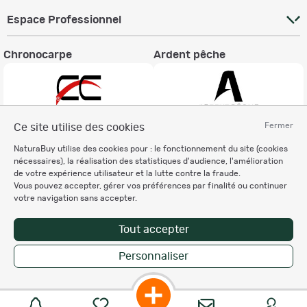
Espace Professionnel
Chronocarpe
Ardent pêche
Fermer
Ce site utilise des cookies
Informations légales
NaturaBuy utilise des cookies pour : le fonctionnement du site (cookies
nécessaires), la réalisation des statistiques d'audience, l'amélioration
Charte éthique
de votre expérience utilisateur et la lutte contre la fraude.
Mentions légales
Vous pouvez accepter, gérer vos préférences par finalité ou continuer
Règlement & Conditions d'utilisation
votre navigation sans accepter.
Politique de protection
des données personnelles
Tout accepter
Personnalisation des cookies
Personnaliser
Enregistrer la recherche
Copyright © 2007-2026 NaturaBuy. Tous droits réservés. N°CNIL: 1239459.
Les marques commerciales mentionnées appartiennent à leurs propriétaires
respectifs in 0.106 s