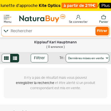
unette d'approche
Kite Optics
à partir de 219€
/
Plus q
Menu
Se connecter
Panier
Filtrer
Kipplauf Karl Hauptmann
( 0 annonce )
Filtrer
Tri :
Il n'y a pas de résultat
mais vous pouvez
enregistrer la recherche
et être alerté si un produit
correspondant est mis en vente.