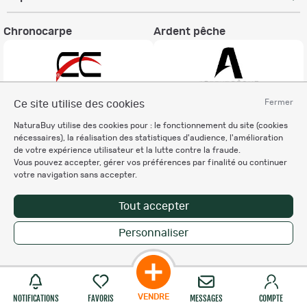
Chronocarpe
Ardent pêche
Fermer
Ce site utilise des cookies
Informations légales
NaturaBuy utilise des cookies pour : le fonctionnement du site (cookies
nécessaires), la réalisation des statistiques d'audience, l'amélioration
Charte éthique
de votre expérience utilisateur et la lutte contre la fraude.
Mentions légales
Vous pouvez accepter, gérer vos préférences par finalité ou continuer
Règlement & Conditions d'utilisation
votre navigation sans accepter.
Politique de protection
des données personnelles
Tout accepter
Personnalisation des cookies
Personnaliser
Enregistrer la recherche
Copyright © 2007-2026 NaturaBuy. Tous droits réservés. N°CNIL: 1239459.
Les marques commerciales mentionnées appartiennent à leurs propriétaires
respectifs in 0.418 s
Suggestions de recherche
Site NaturaBuy classique
VENDRE
NOTIFICATIONS
FAVORIS
MESSAGES
COMPTE