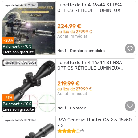
Lunette de tir 4-16x44 ST BSA
ajouté le 04/08/2026
OPTICS RÉTICULE LUMINEUX
+collier offert ! 11 mm ou 20mm
promo
224,99 €
au lieu de
279,99 €
Achat Immédiat
-20%
Paiement 4/10X
Neuf - Dernier exemplaire
Livraison
gratuite
Lunette de tir 4-16x44 ST BSA
ajouté le 04/08/2026
OPTICS RÉTICULE LUMINEUX
+collier offert ! 11 mm ou 20mm
219,99 €
au lieu de
279,99 €
Achat Immédiat
-21%
Paiement 4/10X
Neuf - En stock
Livraison
gratuite
BSA Genesys Hunter G6 2.5-15x50
ajouté le 03/08/2026
- SF
(9)