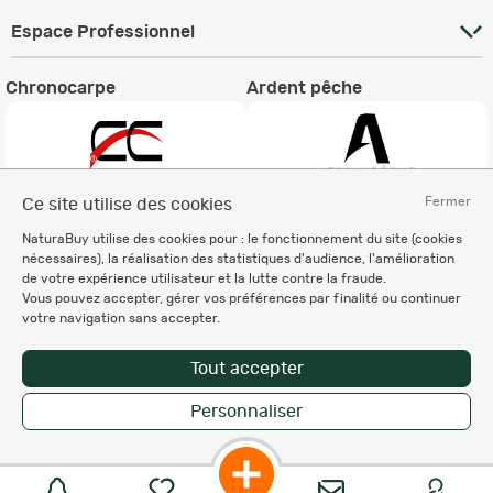
Espace Professionnel
Chronocarpe
Ardent pêche
Fermer
Ce site utilise des cookies
Informations légales
NaturaBuy utilise des cookies pour : le fonctionnement du site (cookies
nécessaires), la réalisation des statistiques d'audience, l'amélioration
Charte éthique
de votre expérience utilisateur et la lutte contre la fraude.
Mentions légales
Vous pouvez accepter, gérer vos préférences par finalité ou continuer
Règlement & Conditions d'utilisation
votre navigation sans accepter.
Politique de protection
des données personnelles
Tout accepter
Personnalisation des cookies
Personnaliser
Enregistrer la recherche
Copyright © 2007-2026 NaturaBuy. Tous droits réservés. N°CNIL: 1239459.
Les marques commerciales mentionnées appartiennent à leurs propriétaires
respectifs in 0.050 s