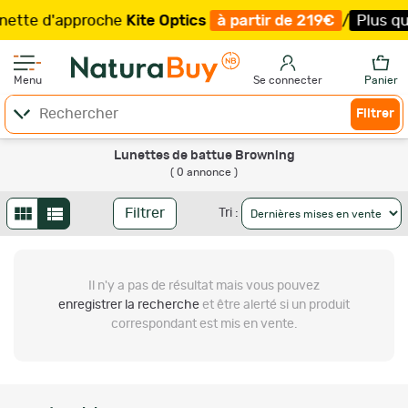
ette d'approche
Kite Optics
à partir de 219€
/
Plus que
Menu
Se connecter
Panier
Filtrer
Lunettes de battue Browning
( 0 annonce )
Filtrer
Tri :
Il n'y a pas de résultat
mais vous pouvez
enregistrer la recherche
et être alerté si un produit
correspondant est mis en vente.