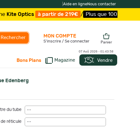
|
Aide en ligne
Nous contacter
e Optics
à partir de 219€
/
Plus que 100 exemplaires !
MON COMPTE
Rechercher
S'inscrire / Se connecter
Panier
07 Aoû 2026 -
01:43:58
Magazine
Vendre
Bons Plans
ue Edenberg
re du tube
--
de réticule
--