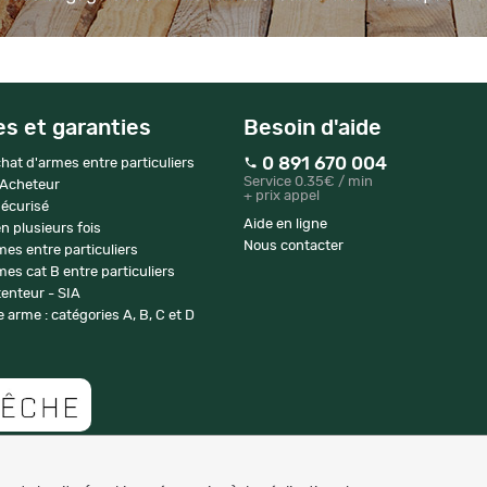
es et garanties
Besoin d'aide
0 891 670 004
hat d'armes entre particuliers
Service 0.35€ / min
 Acheteur
+ prix appel
écurisé
Aide en ligne
n plusieurs fois
Nous contacter
mes entre particuliers
es cat B entre particuliers
enteur - SIA
 arme : catégories A, B, C et D
Copyright © 2007-2026 NaturaBuy. Tous droits réservés. N°CNIL: 1239459.