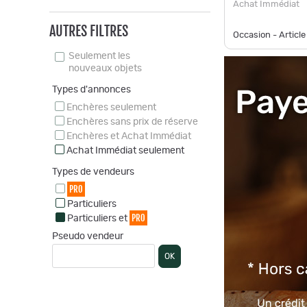
Achat Immédiat
AUTRES FILTRES
Occasion - Article
Seulement les
nouveaux objets
Types d'annonces
Enchères seulement
Enchères sans prix de réserve
Enchères et Achat Immédiat
Achat Immédiat seulement
Types de vendeurs
PRO
Particuliers
PRO
Particuliers et
Pseudo vendeur
OK