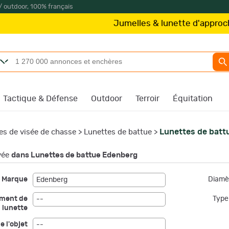
/ outdoor, 100% français
Jumelles & lunette d'approche
Kit
Tactique & Défense
Outdoor
Terroir
Équitation
Lunettes de batt
es de visée de chasse
>
Lunettes de battue
>
vée
dans Lunettes de battue Edenberg
Marque
Diamèt
Edenberg
ement de
Type 
--
lunette
e l'objet
--