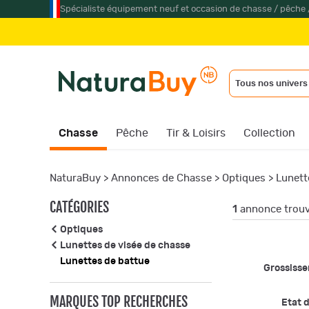
Spécialiste équipement neuf et occasion de chasse / pêche 
Tous nos univers
Chasse
Pêche
Tir & Loisirs
Collection
NaturaBuy
>
Annonces de Chasse
>
Optiques
>
Lunett
CATÉGORIES
1
annonce trou
Optiques
Lunettes de visée de chasse
Lunettes de battue
Grossiss
MARQUES TOP RECHERCHES
Etat d