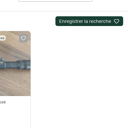
Enregistrer la recherche
res
sse