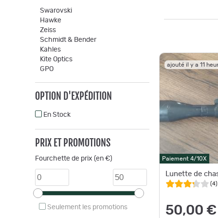
Swarovski
Hawke
Zeiss
Schmidt & Bender
Kahles
Kite Optics
ajouté il y a 11 heu
GPO
OPTION D'EXPÉDITION
En Stock
PRIX ET PROMOTIONS
Fourchette de prix (en €)
Paiement 4/10X
Lunette de cha
(
4
)
50,00 €
Seulement les promotions