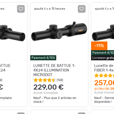
ures
ajouté il y a 15 heures
ajouté il y a 
-11%
Paiement 4/10
Paiement 4/10X
Livraison
gratu
ATTUE
LUNETTE DE BATTUE 1-
Lunette de
X24
4X24 ILLUMINATION
FIBER 1-4x
MICRODOT
2
)
(
122
)
257,0
€
229,00 €
au lieu de
28
Achat Imméd
Achat Immédiat
emplaire
Neuf - Plus que
2
articles en
Neuf - Derni
stock !
disponible !