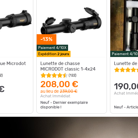
-13%
Paiement 4/10X
Expédition
2 jours
Paiement 4/10
tue Microdot
Lunette de chasse
Lunette de
MICRODOT classic 1-4x24
2
)
(
122
)
208,00 €
190,0
€
au lieu de
239,00 €
Achat Imméd
Achat Immédiat
Neuf - Dernier exemplaire
disponible !
Neuf - Articl