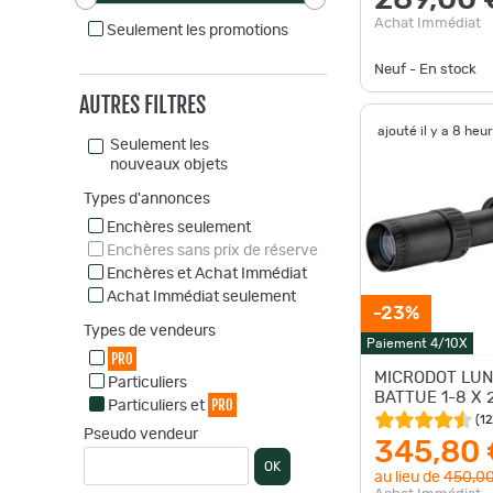
Achat Immédiat
Seulement les promotions
Neuf - En stock
AUTRES FILTRES
ajouté il y a 8 heu
Seulement les
nouveaux objets
Types d'annonces
Enchères seulement
Enchères sans prix de réserve
Enchères et Achat Immédiat
Achat Immédiat seulement
-23%
Types de vendeurs
Paiement 4/10X
PRO
MICRODOT LUN
Particuliers
BATTUE 1-8 X 
PRO
Particuliers et
(
12
Pseudo vendeur
345,80 
OK
au lieu de
450,00