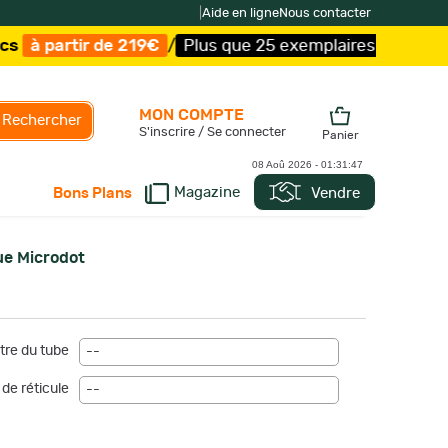
|
Aide en ligne
Nous contacter
€
/
Plus que 25 exemplaires !
/
Livraison offerte et expé
MON COMPTE
Rechercher
S'inscrire / Se connecter
Panier
08 Aoû 2026 -
01:31:49
Magazine
Vendre
Bons Plans
ue Microdot
re du tube
--
de réticule
--