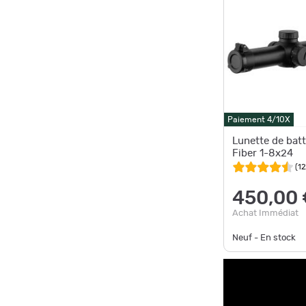
Paiement 4/10X
Lunette de bat
Fiber 1-8x24
(
12
450,00 
Achat Immédiat
Neuf - En stock