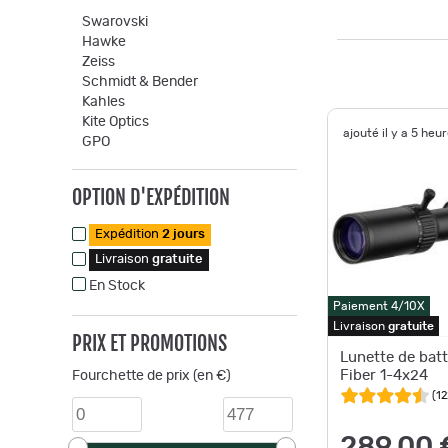
Swarovski
Hawke
Zeiss
Schmidt & Bender
Kahles
Kite Optics
ajouté il y a 5 heu
GPO
OPTION D'EXPÉDITION
Expédition
2 jours
Livraison
gratuite
En Stock
Paiement 4/10X
Livraison
gratuite
PRIX ET PROMOTIONS
Lunette de bat
Fiber 1-4x24
Fourchette de prix (en €)
(
12
289,00 