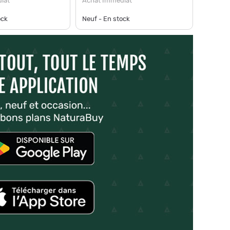
iat
Achat Immédiat
ock
Neuf - En stock