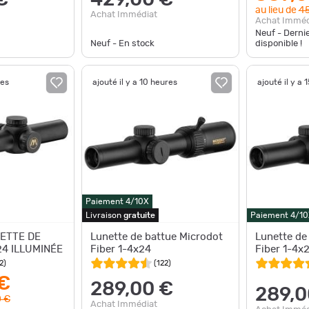
au lieu de
45
Achat Immédiat
Achat Imméd
Neuf - Derni
Neuf - En stock
disponible !
res
ajouté il y a 10 heures
ajouté il y a 
Paiement 4/10X
Livraison
gratuite
Paiement 4/10
ETTE DE
Lunette de battue Microdot
Lunette de
24 ILLUMINÉE
Fiber 1-4x24
Fiber 1-4x
2
)
(
122
)
€
289,00 €
289,0
 €
Achat Immédiat