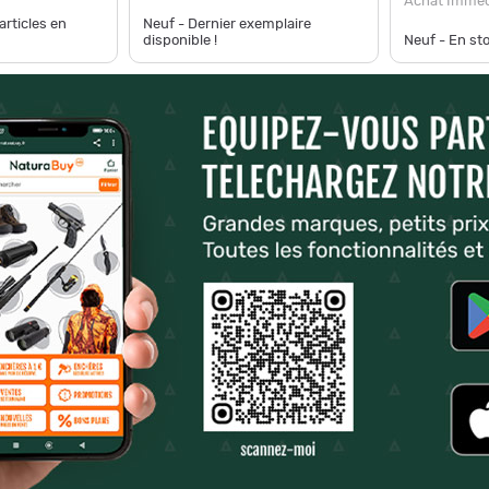
Achat Imméd
articles en
Neuf - Dernier exemplaire
disponible !
Neuf - En st