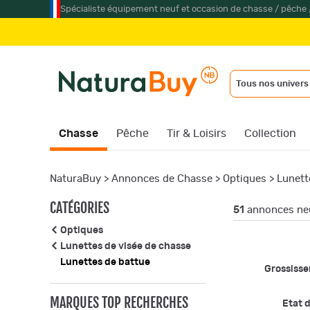
Spécialiste équipement neuf et occasion de chasse / pêche 
Ju
Tous nos univers
Chasse
Pêche
Tir & Loisirs
Collection
NaturaBuy
>
Annonces de Chasse
>
Optiques
>
Lunett
CATÉGORIES
51
annonces neu
Optiques
Lunettes de visée de chasse
Lunettes de battue
Grossiss
MARQUES TOP RECHERCHES
Etat d