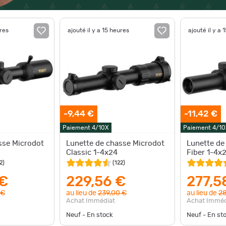
ures
ajouté il y a 15 heures
ajouté il y a 
-9,44 €
-11,42 €
Paiement 4/10X
Paiement 4/10
sse Microdot
Lunette de chasse Microdot
Lunette de
Classic 1-4x24
Fiber 1-4x
2
)
(
122
)
 €
229,56 €
277,5
 €
au lieu de
239,00 €
au lieu de
28
Achat Immédiat
Achat Imméd
Neuf - En stock
Neuf - En st