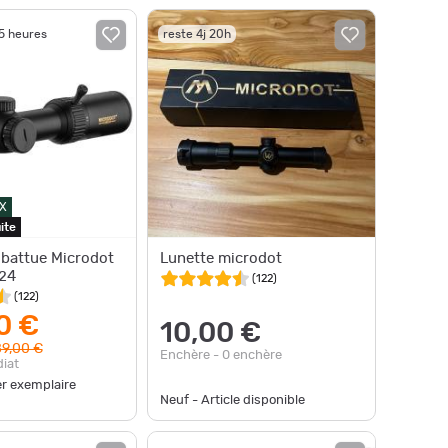
15 heures
reste 4j 20h
X
ite
 battue Microdot
Lunette microdot
24
(
122
)
(
122
)
0 €
10,00 €
9,00 €
Enchère - 0 enchère
iat
er exemplaire
Neuf - Article disponible