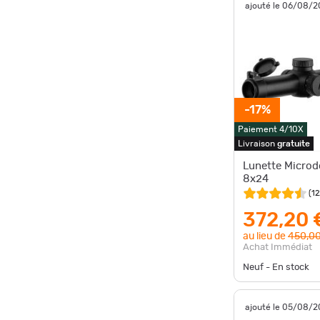
ajouté le 06/08/
-17%
Paiement 4/10X
Livraison
gratuite
Lunette Microdo
8x24
(
12
372,20 
au lieu de
450,00
Achat Immédiat
Neuf - En stock
ajouté le 05/08/