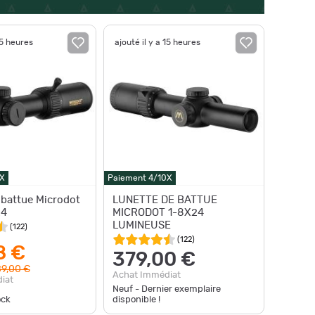
15 heures
ajouté il y a 15 heures
X
Paiement 4/10X
 battue Microdot
LUNETTE DE BATTUE
24
MICRODOT 1-8X24
LUMINEUSE
(
122
)
(
122
)
8 €
379,00 €
9,00 €
Achat Immédiat
iat
Neuf - Dernier exemplaire
ock
disponible !