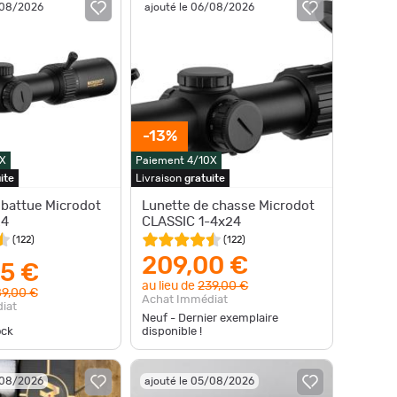
/08/2026
ajouté le 06/08/2026
-13%
X
Paiement 4/10X
ite
Livraison
gratuite
 battue Microdot
Lunette de chasse Microdot
24
CLASSIC 1-4x24
(
122
)
(
122
)
209,00 €
5 €
au lieu de
239,00 €
9,00 €
Achat Immédiat
iat
Neuf - Dernier exemplaire
ock
disponible !
/08/2026
ajouté le 05/08/2026