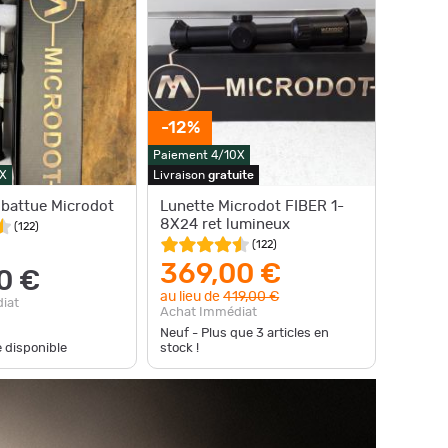
-12%
Paiement 4/10X
X
Livraison
gratuite
 battue Microdot
Lunette Microdot FIBER 1-
8X24 ret lumineux
(
122
)
(
122
)
369,00 €
0 €
au lieu de
419,00 €
iat
Achat Immédiat
Neuf - Plus que
3
articles en
e disponible
stock !