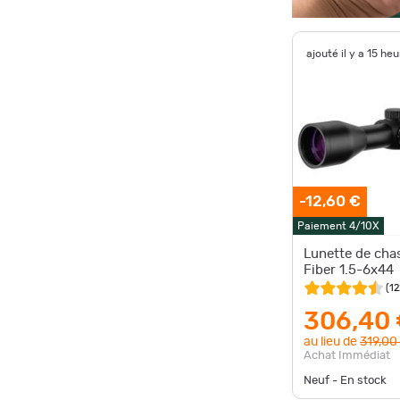
ajouté il y a 15 he
-12,60 €
Paiement 4/10X
Lunette de cha
Fiber 1.5-6x44
(
12
306,40
au lieu de
319,00
Achat Immédiat
Neuf - En stock