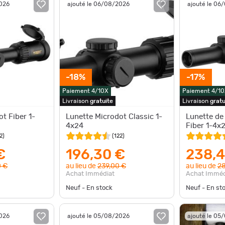
2026
ajouté le 06/08/2026
ajouté le 06
-18%
-17%
Paiement 4/10X
Paiement 4/10
Livraison
gratuite
Livraison
gratu
t Fiber 1-
Lunette Microdot Classic 1-
Lunette de
4x24
Fiber 1-4x
2
)
(
122
)
€
196,30 €
238,4
 €
au lieu de
239,00 €
au lieu de
28
Achat Immédiat
Achat Imméd
Neuf - En stock
Neuf - En st
2026
ajouté le 05/08/2026
ajouté le 05