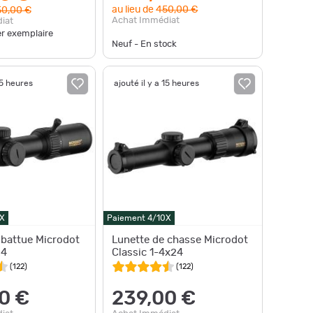
au lieu de
450,00 €
0,00 €
Achat Immédiat
iat
er exemplaire
Neuf - En stock
15 heures
ajouté il y a 15 heures
X
Paiement 4/10X
 battue Microdot
Lunette de chasse Microdot
24
Classic 1-4x24
(
122
)
(
122
)
0 €
239,00 €