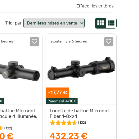
Effacer les critères
Trier par
6 heures
ajouté il y a 6 heures
-17,77 €
X
Paiement 4/10X
 battue Microdot
Lunette de battue Microdot
ticule 4 illuminée,
Fiber 1-8x24
(
122
)
(
122
)
432,23 €
0 €