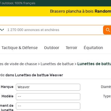
/ outdoor, 100% français
Brasero plancha à bois
Random
à
499,
Tactique & Défense
Outdoor
Terroir
Équitation
Lunettes de batt
es de visée de chasse
>
Lunettes de battue
>
vée
dans Lunettes de battue Weaver
Marque
Diamèt
Weaver
Modèle
Type 
--
ement de
--
lunette