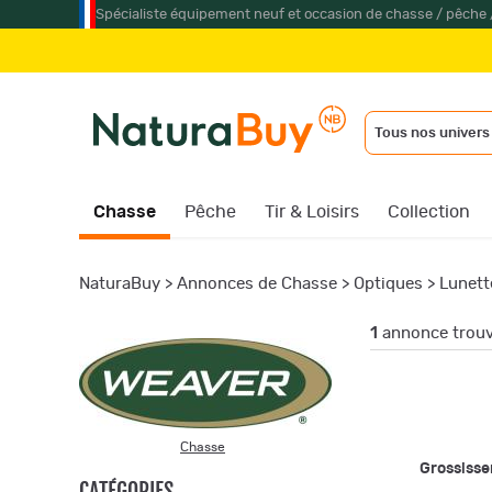
Spécialiste équipement neuf et occasion de chasse / pêche 
Tous nos univers
Chasse
Pêche
Tir & Loisirs
Collection
NaturaBuy
>
Annonces de Chasse
>
Optiques
>
Lunett
1
annonce trou
Chasse
Grossiss
CATÉGORIES