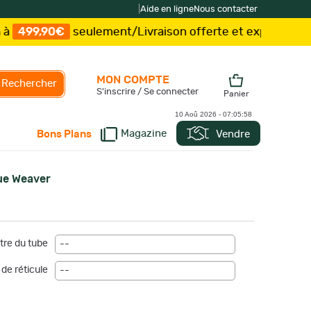
|
Aide en ligne
Nous contacter
90€
seulement
/
Livraison offerte et expédition
sous 15
MON COMPTE
Rechercher
S'inscrire / Se connecter
Panier
10 Aoû 2026 -
07:05:59
Magazine
Vendre
Bons Plans
ue Weaver
re du tube
--
de réticule
--