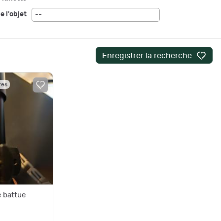
e l'objet
--
Enregistrer la recherche
res
e battue