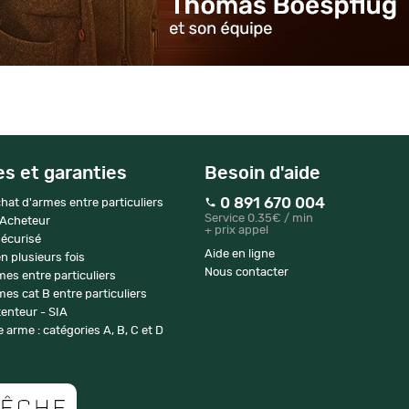
es et garanties
Besoin d'aide
0 891 670 004
hat d'armes entre particuliers
Service 0.35€ / min
 Acheteur
+ prix appel
écurisé
Aide en ligne
n plusieurs fois
Nous contacter
mes entre particuliers
es cat B entre particuliers
enteur - SIA
 arme : catégories A, B, C et D