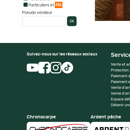
PRO
Particuliers et
Pseudo vendeur
OK
Suivez-nous sur les réseaux sociaux
Servic
Vente et ac
Protection
Paiement s
Paiement e
Vente d'ar
Vente d'arm
Espace dét
Détenir une
Chronocarpe
Ardent pêche