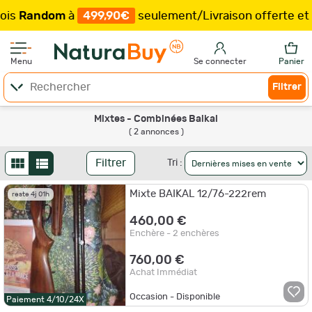
s
Random
à
499,90€
seulement
/
Livraison offerte et e
Menu
Se connecter
Panier
Filtrer
Mixtes - Combinées Baikal
( 2 annonces )
Filtrer
Tri :
Mixte BAIKAL 12/76-222rem
reste 4j 01h
460,00 €
Enchère - 2 enchères
760,00 €
Achat Immédiat
Occasion - Disponible
Paiement 4/10/24X