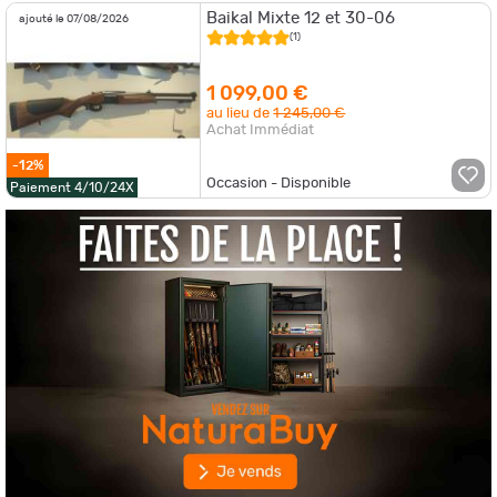
Baikal Mixte 12 et 30-06
ajouté le 07/08/2026
(1)
1 099,00 €
au lieu de
1 245,00 €
Achat Immédiat
-12%
Occasion - Disponible
Paiement 4/10/24X