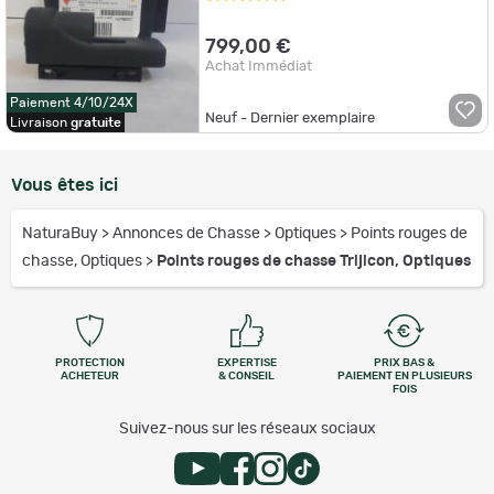
799,00 €
Achat Immédiat
Paiement 4/10/24X
Neuf - Dernier exemplaire
Livraison
gratuite
Vous êtes ici
NaturaBuy
>
Annonces de Chasse
>
Optiques
>
Points rouges de
chasse, Optiques
>
Points rouges de chasse Trijicon, Optiques
PROTECTION
EXPERTISE
PRIX BAS &
ACHETEUR
& CONSEIL
PAIEMENT EN PLUSIEURS
FOIS
Suivez-nous sur les réseaux sociaux