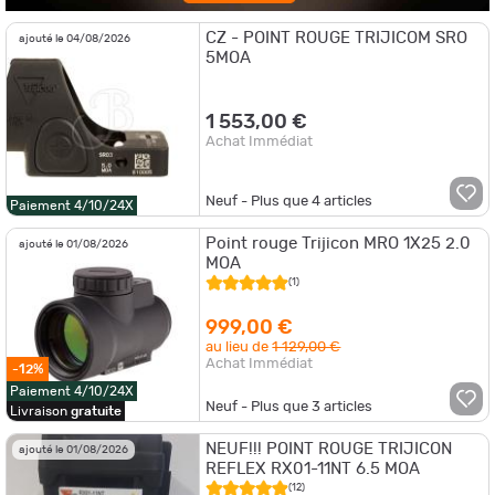
CZ - POINT ROUGE TRIJICOM SRO
ajouté le 04/08/2026
5MOA
1 553,00 €
Achat Immédiat
Neuf - Plus que
4
articles
Paiement 4/10/24X
Point rouge Trijicon MRO 1X25 2.0
ajouté le 01/08/2026
MOA
(1)
999,00 €
au lieu de
1 129,00 €
Achat Immédiat
-12%
Paiement 4/10/24X
Neuf - Plus que
3
articles
Livraison
gratuite
NEUF!!! POINT ROUGE TRIJICON
ajouté le 01/08/2026
REFLEX RX01-11NT 6.5 MOA
(12)