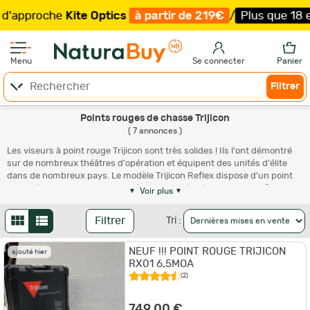
approche
Kite Optics
à partir de 219€
/
Plus que 18 exem
Menu
Se connecter
Panier
Filtrer
Points rouges de chasse Trijicon
( 7 annonces )
Les viseurs à point rouge Trijicon sont très solides ! Ils l'ont démontré
sur de nombreux théâtres d'opération et équipent des unités d'élite
dans de nombreux pays. Le modèle Trijicon Reflex dispose d'un point
illuminé assez gros pour tirer très vite et précisément. Trijicon fabrique
Voir plus
plusieurs modèles, de tailles et poids différents ce qui permet de les
adapter aux armes longues ou de poing. Ces optiques sont assez
Filtrer
Tri :
chères et nous vous recommandons d'acquérir une
housse de
protection
ou une mallette pour pouvoir les ranger à l'issue de la chasse
NEUF !!! POINT ROUGE TRIJICON
ou de votre séance de tir.
ajouté hier
RX01 6,5MOA
(2)
749,00 €