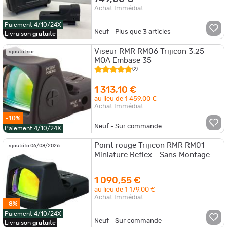
Achat Immédiat
Paiement 4/10/24X
Neuf - Plus que
3
articles
Livraison
gratuite
Viseur RMR RM06 Trijicon 3,25
ajouté hier
MOA Embase 35
(2)
1 313,10 €
au lieu de
1 459,00 €
Achat Immédiat
-10%
Neuf - Sur commande
Paiement 4/10/24X
Point rouge Trijicon RMR RM01
ajouté le 06/08/2026
Miniature Reflex - Sans Montage
1 090,55 €
au lieu de
1 179,00 €
Achat Immédiat
-8%
Paiement 4/10/24X
Neuf - Sur commande
Livraison
gratuite