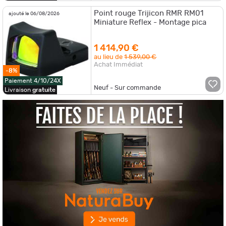
Point rouge Trijicon RMR RM01
ajouté le 06/08/2026
Miniature Reflex - Montage pica
1 414,90 €
au lieu de
1 539,00 €
Achat Immédiat
-8%
Paiement 4/10/24X
Neuf - Sur commande
Livraison
gratuite