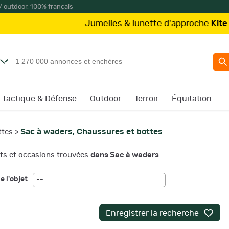
/ outdoor, 100% français
Jumelles & lunette d'approche
Kite Opt
Tactique & Défense
Outdoor
Terroir
Équitation
Sac à waders, Chaussures et bottes
ttes
>
s et occasions trouvées
dans Sac à waders
e l'objet
--
Enregistrer la recherche