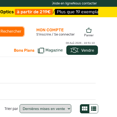
|
Aide en ligne
Nous contacter
ics
à partir de 219€
/
Plus que 19 exemplaires !
/
Livrai
MON COMPTE
Rechercher
S'inscrire / Se connecter
Panier
08 Aoû 2026 -
16:51:10
Magazine
Vendre
Bons Plans
Trier par