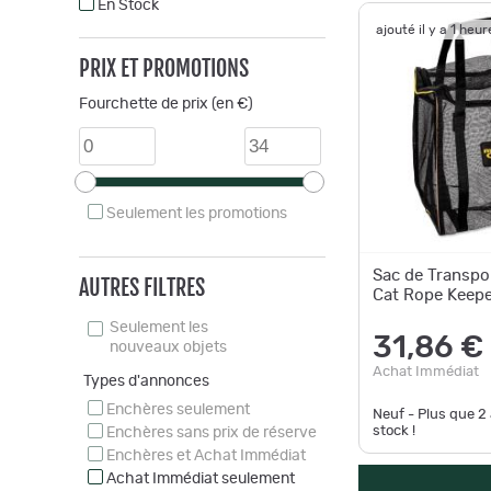
En Stock
ajouté il y a 1 heur
PRIX ET PROMOTIONS
Fourchette de prix (en €)
Seulement les promotions
Sac de Transpor
AUTRES FILTRES
Cat Rope Keepe
Seulement les
31,86 €
nouveaux objets
Achat Immédiat
Types d'annonces
Enchères seulement
Neuf - Plus que
2
stock !
Enchères sans prix de réserve
Enchères et Achat Immédiat
Achat Immédiat seulement