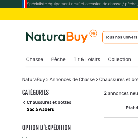
Spécialiste équipement neuf et occasion de chasse / pêche 
Tous nos univers
Chasse
Pêche
Tir & Loisirs
Collection
NaturaBuy
>
Annonces de Chasse
>
Chaussures et bo
CATÉGORIES
2
annonces neuf
Chaussures et bottes
Etat d
Sac à waders
OPTION D'EXPÉDITION