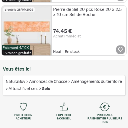
Pierre de Sel 20 pcs Rose 20 x 2,5
ajouté le 28/07/2026
x 10 cm Sel de Roche
74,45 €
Achat Immédiat
Paiement 4/10X
Neuf - En stock
Livraison
gratuite
Vous êtes ici
NaturaBuy
>
Annonces de Chasse
>
Aménagements du territoire
>
Attractifs et sels
>
Sels
PROTECTION
EXPERTISE
PRIX BAS &
ACHETEUR
& CONSEIL
PAIEMENT EN PLUSIEURS
FOIS