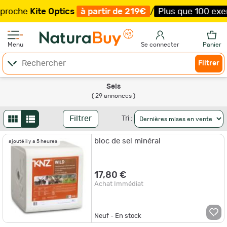
te Optics
à partir de 219€
/
Plus que 100 exemplaires !
Menu
Se connecter
Panier
Filtrer
Sels
( 29 annonces )
Filtrer
Tri :
bloc de sel minéral
ajouté il y a 5 heures
17,80 €
Achat Immédiat
Neuf - En stock