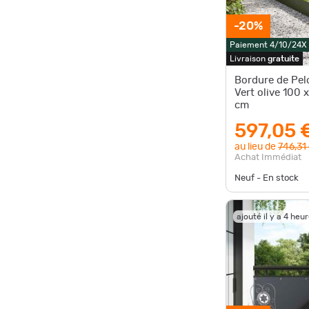
-20%
Paiement 4/10/24X
Livraison
gratuite
Bordure de Pel
Vert olive 100 
cm
597,05 
au lieu de
746,31
Achat Immédiat
Neuf - En stock
ajouté il y a 4 heu