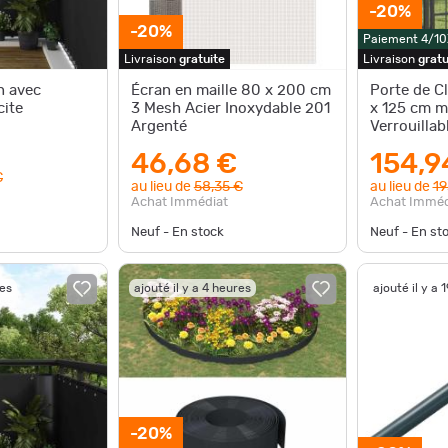
-20%
-20%
Paiement 4/10
Livraison
gratuite
Livraison
gratu
n avec
Écran en maille 80 x 200 cm
Porte de C
cite
3 Mesh Acier Inoxydable 201
x 125 cm m
Argenté
Verrouillab
46,68 €
154,9
€
au lieu de
58,35 €
au lieu de
19
Achat Immédiat
Achat Imméd
Neuf - En stock
Neuf - En st
res
ajouté il y a 4 heures
ajouté il y a 
-20%