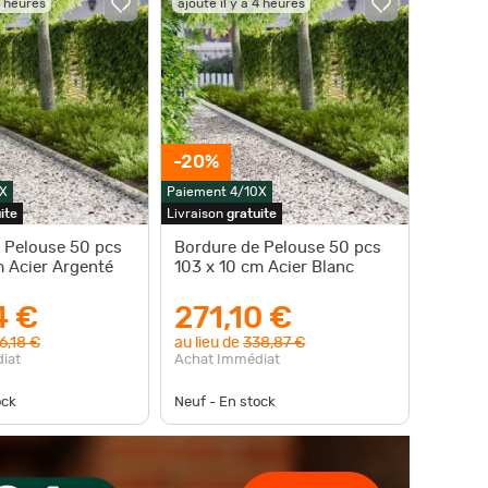
4 heures
ajouté il y a 4 heures
-20%
X
Paiement 4/10X
ite
Livraison
gratuite
 Pelouse 50 pcs
Bordure de Pelouse 50 pcs
m Acier Argenté
103 x 10 cm Acier Blanc
4 €
271,10 €
6,18 €
au lieu de
338,87 €
iat
Achat Immédiat
ock
Neuf - En stock