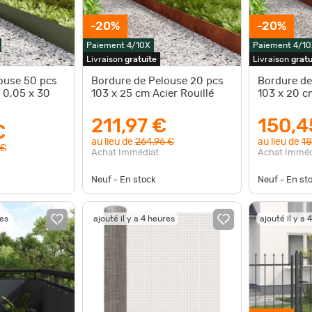
-20%
-20%
Paiement 4/10X
Paiement 4/10
Livraison
gratuite
Livraison
gratu
ouse 50 pcs
Bordure de Pelouse 20 pcs
Bordure de
x 0,05 x 30
103 x 25 cm Acier Rouillé
103 x 20 cm
211,97 €
150,4
€
au lieu de
264,96 €
au lieu de
18
 €
Achat Immédiat
Achat Imméd
Neuf - En stock
Neuf - En st
res
ajouté il y a 4 heures
ajouté il y a 