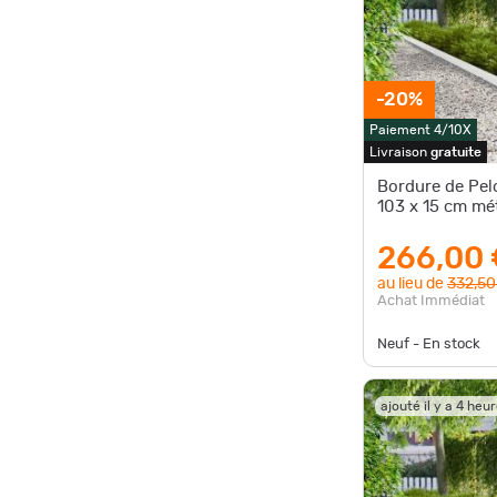
-20%
Paiement 4/10X
Livraison
gratuite
Bordure de Pel
103 x 15 cm mé
266,00 
au lieu de
332,50
Achat Immédiat
Neuf - En stock
ajouté il y a 4 heu