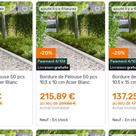
res
ajouté il y a 4 heures
ajouté il y a 
-20%
-20%
Paiement 4/10X
Paiement 4/10
Livraison
gratuite
Livraison
gratu
ouse 50 pcs
Bordure de Pelouse 50 pcs
Bordure de
er Blanc
103 x 10 cm Acier Blanc
103 x 15 cm
€
215,89 €
137,2
 €
au lieu de
269,86 €
au lieu de
17
Achat Immédiat
Achat Imméd
Neuf - En stock
Neuf - En st