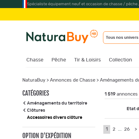
Spécialiste équipement neuf et occasion de chasse / pêche 
Jumel
Tous nos univers
Chasse
Pêche
Tir & Loisirs
Collection
NaturaBuy
>
Annonces de Chasse
>
Aménagements du 
CATÉGORIES
1 519
annonces 
Aménagements du territoire
Etat d
Clôtures
Accessoires divers clôture
1
2
...
26
>
OPTION D'EXPÉDITION