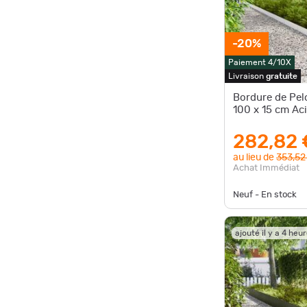
-20%
Paiement 4/10X
Livraison
gratuite
Bordure de Pel
100 x 15 cm Aci
282,82 
au lieu de
353,52
Achat Immédiat
Neuf - En stock
ajouté il y a 4 heu