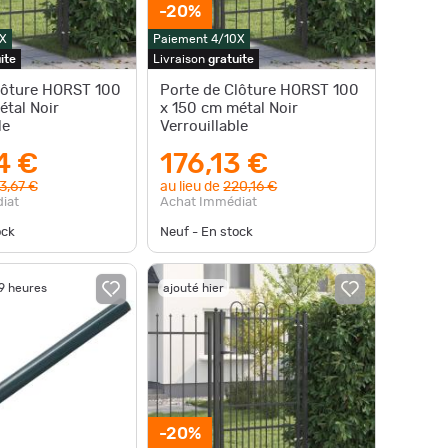
-20%
X
Paiement 4/10X
ite
Livraison
gratuite
lôture HORST 100
Porte de Clôture HORST 100
étal Noir
x 150 cm métal Noir
le
Verrouillable
4 €
176,13 €
3,67 €
au lieu de
220,16 €
iat
Achat Immédiat
ock
Neuf - En stock
19 heures
ajouté hier
-20%