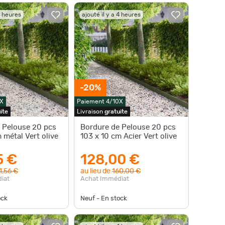
4 heures
ajouté il y a 4 heures
-20%
X
Paiement 4/10X
ite
Livraison
gratuite
 Pelouse 20 pcs
Bordure de Pelouse 20 pcs
 métal Vert olive
103 x 10 cm Acier Vert olive
5 €
128,00 €
1,56 €
au lieu de
160,00 €
iat
Achat Immédiat
ock
Neuf - En stock