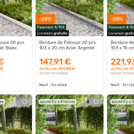
-20%
-20%
Paiement 4/10X
Paiement 4/10
Livraison
gratuite
Livraison
gratu
ouse 50 pcs
Bordure de Pelouse 20 pcs
Bordure de
er Blanc
103 x 20 cm Acier Argenté
103 x 15 c
€
147,91 €
221,9
 €
au lieu de
184,89 €
au lieu de
27
Achat Immédiat
Achat Imméd
Neuf - En stock
Neuf - En st
res
ajouté il y a 4 heures
ajouté il y a 