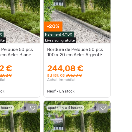
-20%
X
Paiement 4/10X
ite
Livraison
gratuite
 Pelouse 50 pcs
Bordure de Pelouse 50 pcs
 cm Acier Blanc
100 x 20 cm Acier Argenté
2 €
244,08 €
2,02 €
au lieu de
305,10 €
iat
Achat Immédiat
ock
Neuf - En stock
4 heures
ajouté il y a 4 heures