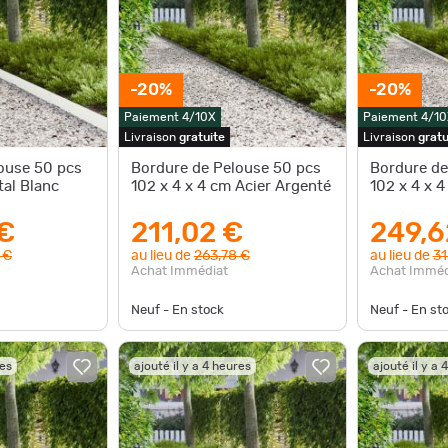
-20%
-20%
Paiement 4/10X
Paiement 4/10
Livraison
gratuite
Livraison
gratu
ouse 50 pcs
Bordure de Pelouse 50 pcs
Bordure de
tal Blanc
102 x 4 x 4 cm Acier Argenté
102 x 4 x 4
€
211,02 €
249,6
 €
au lieu de
263,78 €
au lieu de
31
Achat Immédiat
Achat Imméd
Neuf - En stock
Neuf - En st
res
ajouté il y a 4 heures
ajouté il y a 