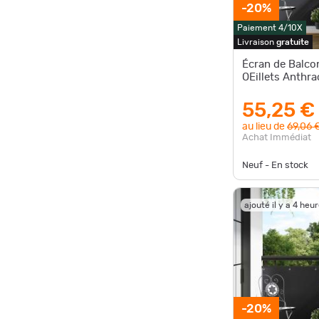
-20%
Paiement 4/10X
Livraison
gratuite
Écran de Balco
OEillets Anthra
55,25 €
au lieu de
69,06 
Achat Immédiat
Neuf - En stock
ajouté il y a 4 heu
-20%