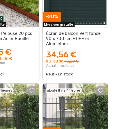
-20%
X
ite
Livraison
gratuite
 Pelouse 20 pcs
Écran de balcon Vert foncé
 Acier Rouillé
90 x 700 cm HDPE et
Aluminium
5 €
34,56 €
8,06 €
au lieu de
43,20 €
iat
Achat Immédiat
ock
Neuf - En stock
4 heures
ajouté il y a 4 heures