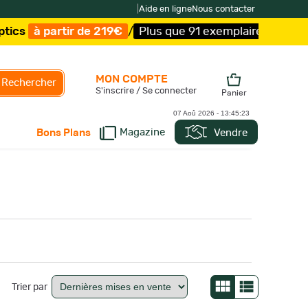
|
Aide en ligne
Nous contacter
Plus que 91 exemplaires !
/
Livraison offerte et expédit
MON COMPTE
Rechercher
S'inscrire / Se connecter
Panier
07 Aoû 2026 -
13:45:25
Magazine
Vendre
Bons Plans
Trier par