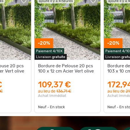
res
ajouté il y a 4 heures
ajouté il y a 
-20%
-20%
Paiement 4/10X
Paiement 4/10
Livraison
gratuite
Livraison
gratu
ouse 20 pcs
Bordure de Pelouse 20 pcs
Bordure de
er Vert olive
100 x 12 cm Acier Vert olive
103 x 10 c
€
109,37 €
172,9
 €
au lieu de
136,71 €
au lieu de
21
Achat Immédiat
Achat Imméd
Neuf - En stock
Neuf - En st