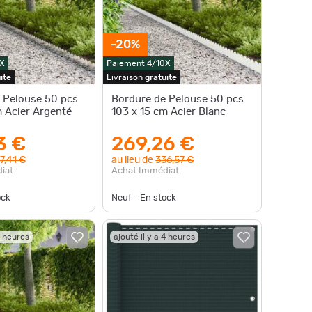
-20%
X
Paiement 4/10X
ite
Livraison
gratuite
 Pelouse 50 pcs
Bordure de Pelouse 50 pcs
m Acier Argenté
103 x 15 cm Acier Blanc
3 €
269,26 €
7,41 €
au lieu de
336,57 €
iat
Achat Immédiat
ock
Neuf - En stock
4 heures
ajouté il y a 4 heures