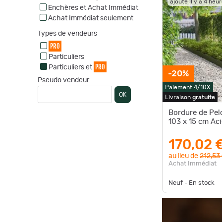
ajouté il y a 4 heu
Enchères et Achat Immédiat
Achat Immédiat seulement
Types de vendeurs
PRO
Particuliers
PRO
Particuliers et
-20%
Pseudo vendeur
Paiement 4/10X
OK
Livraison
gratuite
Bordure de Pel
103 x 15 cm Aci
170,02 
au lieu de
212,53
Achat Immédiat
Neuf - En stock