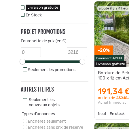
Livraison
gratuite
ajouté il y a 4 heu
En Stock
PRIX ET PROMOTIONS
Fourchette de prix (en €)
-20%
Paiement 4/10X
Livraison
gratuite
Seulement les promotions
Bordure de Pel
100 x 12 cm Aci
AUTRES FILTRES
191,34 
au lieu de
239,18
Seulement les
Achat Immédiat
nouveaux objets
Types d'annonces
Neuf - En stock
Enchères seulement
Enchères sans prix de réserve