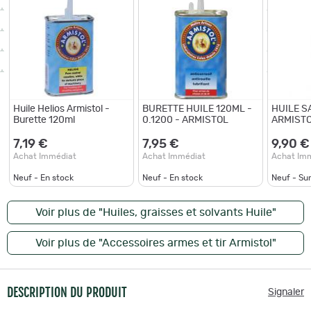
Huile Helios Armistol -
BURETTE HUILE 120ML -
HUILE S
Burette 120ml
0.1200 - ARMISTOL
ARMISTO
7,19 €
7,95 €
9,90 €
Achat Immédiat
Achat Immédiat
Achat Im
Neuf - En stock
Neuf - En stock
Neuf - S
Voir plus de "Huiles, graisses et solvants Huile"
Voir plus de "Accessoires armes et tir Armistol"
DESCRIPTION DU PRODUIT
Signaler