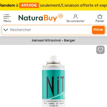
dom
à
499,90€
seulement
/
Livraison offerte et expédit
Menu
Se connecter
Panier
Filtrer
Aérosol Nitroninol - Berger