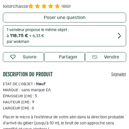
loisirchasse
(32002)
Poser une question
1 vendeur propose le même objet :
118,75 €
à
+ 6,33 €
par wokman
Suivre
Partager
Vendre
DESCRIPTION DU PRODUIT
Signaler
:
Neuf
ETAT DE L'OBJET
:
sans marque EA
MARQUE
:
3
ÉPAISSEUR (CM)
:
9
HAUTEUR (CM)
:
6
LARGEUR (CM)
Placer le micro à l'extérieur de votre abri dans la direction probable
d'arrivé du gibier (jusqu'à 10 m), le bruit de son approche sera