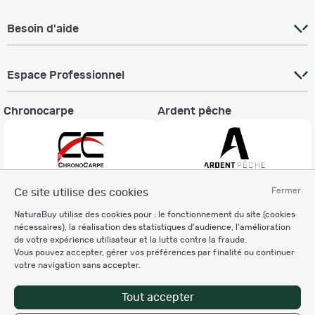
Besoin d'aide
Espace Professionnel
Chronocarpe
Ardent pêche
Fermer
Ce site utilise des cookies
Informations légales
NaturaBuy utilise des cookies pour : le fonctionnement du site (cookies
Charte éthique
nécessaires), la réalisation des statistiques d'audience, l'amélioration
Mentions légales
de votre expérience utilisateur et la lutte contre la fraude.
Vous pouvez accepter, gérer vos préférences par finalité ou continuer
Règlement & Conditions d'utilisation
votre navigation sans accepter.
Politique de protection
des données personnelles
Tout accepter
Personnalisation des cookies