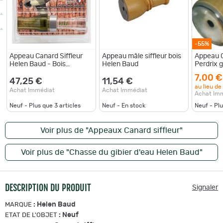
-55%
Appeau Canard Siffleur
Appeau mâle siffleur bois
Appeau C
Helen Baud - Bois
Helen Baud
Perdrix g
d'Acacia - Son Réaliste -
7,00 €
Pour un Attelage Efficace
47,25 €
11,54 €
au lieu de
canard
Achat Immédiat
Achat Immédiat
Achat Im
Neuf - Plus que
3
articles
Neuf - En stock
Neuf - Pl
Voir plus de "Appeaux Canard siffleur"
Voir plus de "Chasse du gibier d'eau Helen Baud"
DESCRIPTION DU PRODUIT
Signaler
:
Helen Baud
MARQUE
:
Neuf
ETAT DE L'OBJET