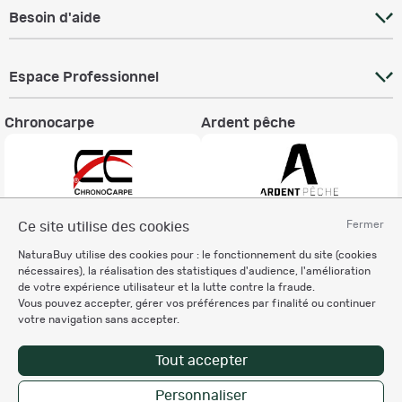
Besoin d'aide
Espace Professionnel
Chronocarpe
Ardent pêche
Fermer
Ce site utilise des cookies
Informations légales
NaturaBuy utilise des cookies pour : le fonctionnement du site (cookies
Charte éthique
nécessaires), la réalisation des statistiques d'audience, l'amélioration
Mentions légales
de votre expérience utilisateur et la lutte contre la fraude.
Vous pouvez accepter, gérer vos préférences par finalité ou continuer
Règlement & Conditions d'utilisation
votre navigation sans accepter.
Politique de protection
des données personnelles
Tout accepter
Personnalisation des cookies
Personnaliser