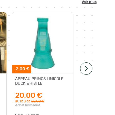
Voir plus
-2,00 €
-20%
APPEAU PRIMOS LIMICOLE
Appeau 
DUCK WHISTLE
Colvert p
23,1
20,00 €
au lieu d
au lieu de
22,00 €
Achat Im
Achat Immédiat
Neuf - De