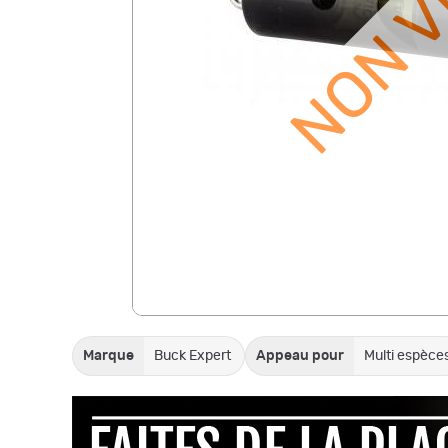
NON 
Marque
Buck Expert
Appeau pour
Multi espèce