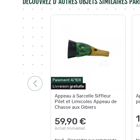
DÉCOUVREZ D'AUTRES OBJETS SIMILAIRES PAR
Paiement 4/10X
Livraison
gratuite
Appeau à Sarcelle Siffleur
A
Pilet et Limicoles Appeau de
pi
Chasse aux Gibiers
1
59,90 €
A
Achat Immédiat