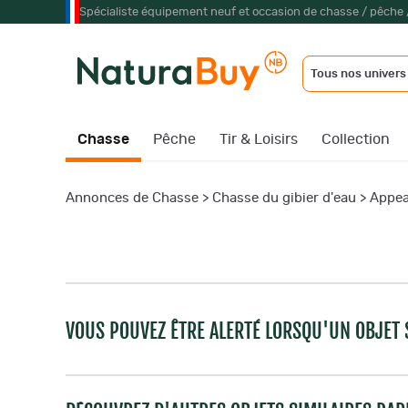
Spécialiste équipement neuf et occasion de chasse / pêche 
Tous nos univers
Chasse
Pêche
Tir & Loisirs
Collection
Annonces de Chasse
>
Chasse du gibier d'eau
>
Appe
VOUS POUVEZ ÊTRE ALERTÉ LORSQU'UN OBJET S