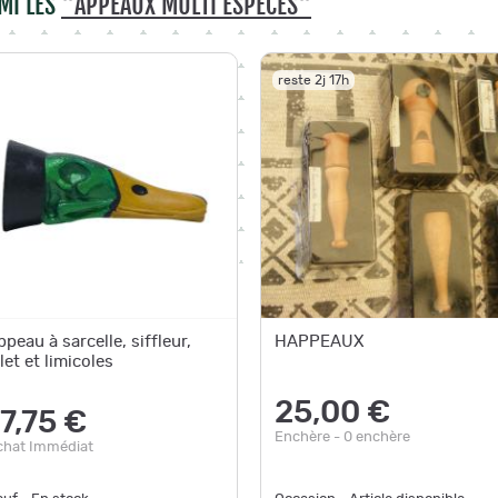
MI LES
"APPEAUX MULTI ESPÈCES"
reste 2j 17h
ppeau à sarcelle, siffleur,
HAPPEAUX
let et limicoles
25,00 €
7,75 €
Enchère - 0 enchère
chat Immédiat