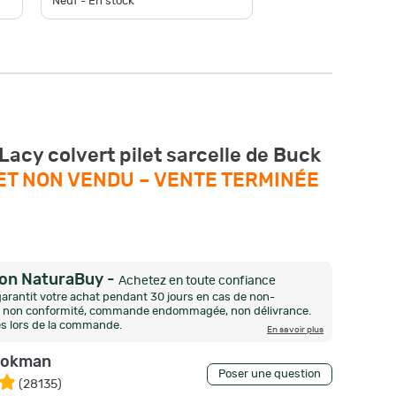
Neuf - En stock
disponible
acy colvert pilet sarcelle de Buck
ET NON VENDU –
VENTE TERMINÉE
ion NaturaBuy
-
Achetez en toute confiance
arantit votre achat pendant 30 jours en cas de non-
n, non conformité, commande endommagée, non délivrance.
és lors de la commande.
En savoir plus
okman
Poser une question
(
28135
)