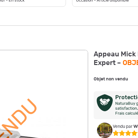
uf - En stock
Occasion - Article disponible
Appeau Mick L
Expert –
OBJ
Objet non vendu
Protect
NaturaBuy g
satisfactio
Frais calcul
w
Vendu par