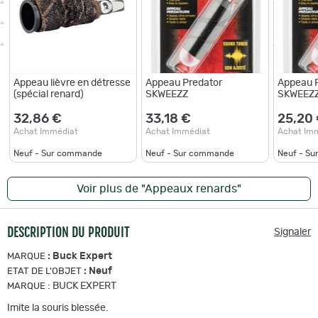
Appeau lièvre en détresse
Appeau Predator
Appeau 
(spécial renard)
SKWEEZZ
SKWEEZ
32,86 €
33,18 €
25,20
Achat Immédiat
Achat Immédiat
Achat Im
Neuf - Sur commande
Neuf - Sur commande
Neuf - S
Voir plus de "Appeaux renards"
DESCRIPTION DU PRODUIT
Signaler
:
Buck Expert
MARQUE
:
Neuf
ETAT DE L'OBJET
:
BUCK EXPERT
MARQUE
Imite la souris blessée.