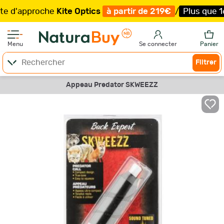
'approche
Kite Optics
à partir de 219€
/
Plus que 16 ex
Menu
Se connecter
Panier
Filtrer
Appeau Predator SKWEEZZ