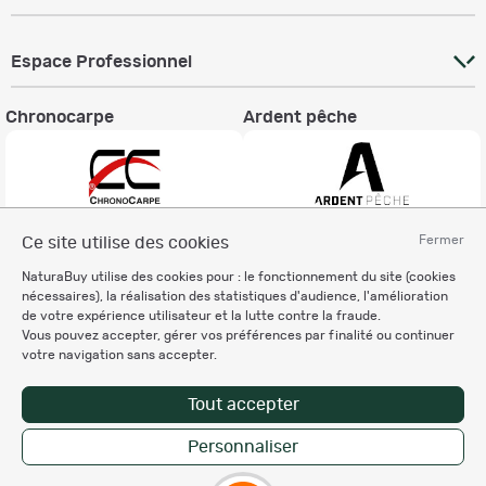
Espace Professionnel
Chronocarpe
Ardent pêche
Fermer
Ce site utilise des cookies
Informations légales
NaturaBuy utilise des cookies pour : le fonctionnement du site (cookies
Charte éthique
nécessaires), la réalisation des statistiques d'audience, l'amélioration
Mentions légales
de votre expérience utilisateur et la lutte contre la fraude.
Vous pouvez accepter, gérer vos préférences par finalité ou continuer
Règlement & Conditions d'utilisation
votre navigation sans accepter.
Politique de protection
des données personnelles
Tout accepter
Personnalisation des cookies
Personnaliser
Copyright © 2007-2026 NaturaBuy. Tous droits réservés. N°CNIL: 1239459.
Les marques commerciales mentionnées appartiennent à leurs propriétaires